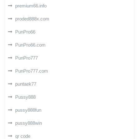
premium66.info
proded888x.com
PunPro66
PunPro66.com
PunPro777
PunPro777.com
puntaek77
Pussy888
pussy888fun
pussy888win
qr code