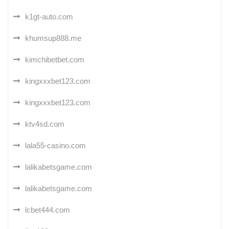
k1gt-auto.com
khumsup888.me
kimchibetbet.com
kingxxxbet123.com
kingxxxbet123.com
ktv4sd.com
lala55-casino.com
lalikabetsgame.com
lalikabetsgame.com
lcbet444.com