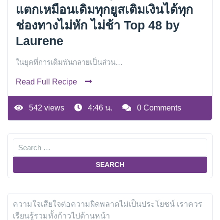
แตกเหมือนเดิมทุกยูสเติมเงินได้ทุก
ช่องทางไม่หัก ไม่ช้า Top 48 by
Laurene
ในยุคที่การเดิมพันกลายเป็นส่วน…
Read Full Recipe
542 views
4:46 น.
0 Comments
ความใจเสียใจต่อความผิดพลาดไม่เป็นประโยชน์ เราควร
เรียนรู้รวมทั้งก้าวไปด้านหน้า