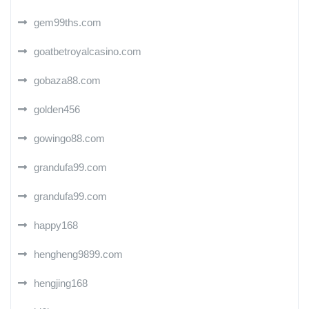
gem99ths.com
goatbetroyalcasino.com
gobaza88.com
golden456
gowingo88.com
grandufa99.com
grandufa99.com
happy168
hengheng9899.com
hengjing168