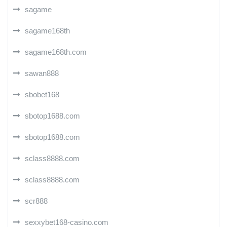
sagame
sagame168th
sagame168th.com
sawan888
sbobet168
sbotop1688.com
sbotop1688.com
sclass8888.com
sclass8888.com
scr888
sexxybet168-casino.com