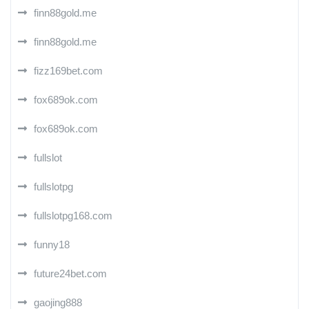
finn88gold.me
finn88gold.me
fizz169bet.com
fox689ok.com
fox689ok.com
fullslot
fullslotpg
fullslotpg168.com
funny18
future24bet.com
gaojing888