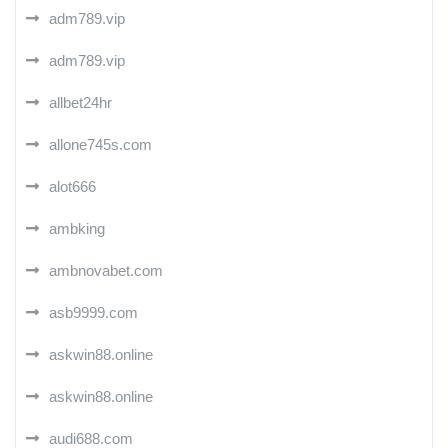
adm789.vip
adm789.vip
allbet24hr
allone745s.com
alot666
ambking
ambnovabet.com
asb9999.com
askwin88.online
askwin88.online
audi688.com