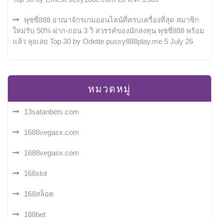
พุซซี่888 อาณาจักรเกมออนไลน์ที่ครบเครื่องที่สุด สมาชิก
ใหม่รับ 50% ฝาก-ถอน 3 วิ สวรรค์ของนักลงทุน พุซซี่888 พร้อม
แล้ว ลุยเลย Top 30 by Odette pussy888play.me 5 July 26
หมวดหมู่
13satanbets.com
1688vegasx.com
1688vegasx.com
168slot
168สล็อต
188bet