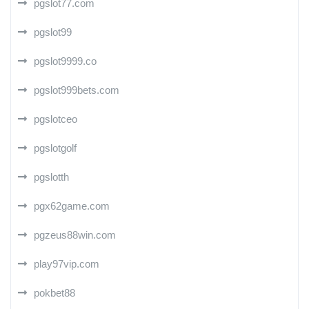
pgslot77.com
pgslot99
pgslot9999.co
pgslot999bets.com
pgslotceo
pgslotgolf
pgslotth
pgx62game.com
pgzeus88win.com
play97vip.com
pokbet88