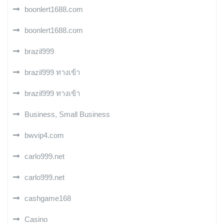
boonlert1688.com
boonlert1688.com
brazil999
brazil999 ทางเข้า
brazil999 ทางเข้า
Business, Small Business
bwvip4.com
carlo999.net
carlo999.net
cashgame168
Casino