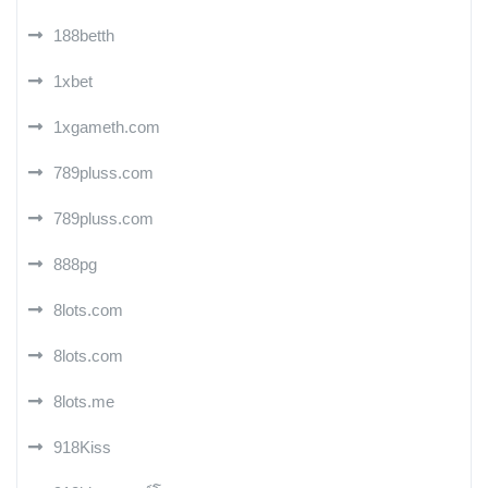
188betth
1xbet
1xgameth.com
789pluss.com
789pluss.com
888pg
8lots.com
8lots.com
8lots.me
918Kiss