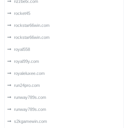
rizzbetx.com
rocket45
rockstar66win.com
rockstar66win.com
royal558
royal99y.com
royaleluxee.com
run24pro.com
runway789s.com
runway789s.com
s2kgamewin.com