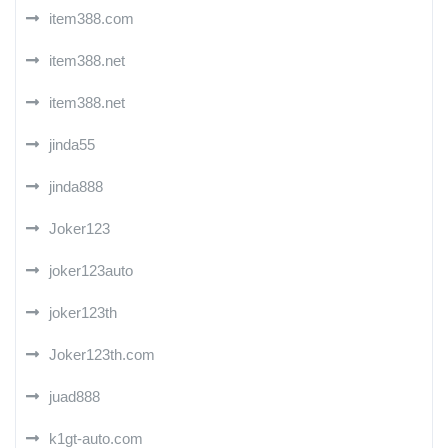
item388.com
item388.net
item388.net
jinda55
jinda888
Joker123
joker123auto
joker123th
Joker123th.com
juad888
k1gt-auto.com