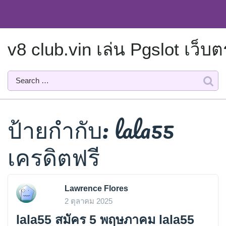
Skip
to
content
v8 club.vin เล่น Pgslot เว
ป้ายกำกับ:
lala55
เครดิตฟรี
Lawrence Flores
2 ตุลาคม 2025
lala55 สมัคร 5 พฤษภาคม lala55