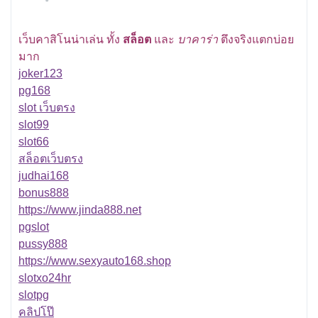
เว็บคาสิโนน่าเล่น ทั้ง
สล็อต
และ
บาคาร่า
ตึงจริงแตกบ่อย
มาก
joker123
pg168
slot เว็บตรง
slot99
slot66
สล็อตเว็บตรง
judhai168
bonus888
https://www.jinda888.net
pgslot
pussy888
https://www.sexyauto168.shop
slotxo24hr
slotpg
คลิปโป๊