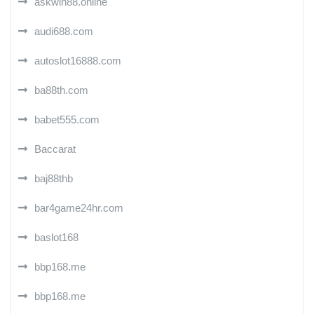
askwin88.online
audi688.com
autoslot16888.com
ba88th.com
babet555.com
Baccarat
baj88thb
bar4game24hr.com
baslot168
bbp168.me
bbp168.me