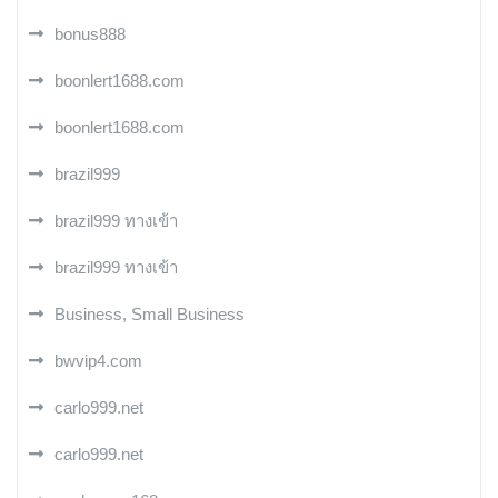
bonus888
boonlert1688.com
boonlert1688.com
brazil999
brazil999 ทางเข้า
brazil999 ทางเข้า
Business, Small Business
bwvip4.com
carlo999.net
carlo999.net