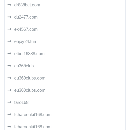
dr888bet.com
du2477.com
ek4567.com
enjoy24.fun
etbet16888.com
eu369club
eu369clubs.com
eu369clubs.com
faro168
fcharoenkit168.com
fcharoenkit168.com