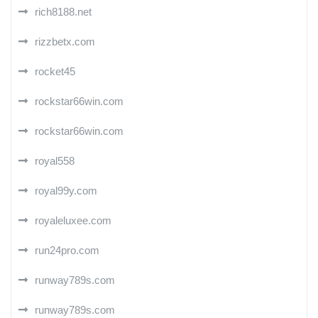
rich8188.net
rizzbetx.com
rocket45
rockstar66win.com
rockstar66win.com
royal558
royal99y.com
royaleluxee.com
run24pro.com
runway789s.com
runway789s.com