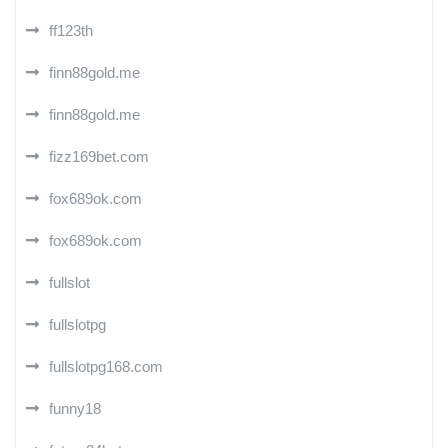
ff123th
finn88gold.me
finn88gold.me
fizz169bet.com
fox689ok.com
fox689ok.com
fullslot
fullslotpg
fullslotpg168.com
funny18