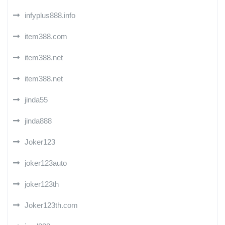
infyplus888.info
item388.com
item388.net
item388.net
jinda55
jinda888
Joker123
joker123auto
joker123th
Joker123th.com