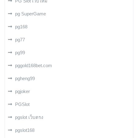
PG Slot เว็บใหม่
pg SuperGame
pg168
pg77
pg99
pggold168bet.com
pgheng99
pgjoker
PGSlot
pgslot เว็บตรง
pgslot168