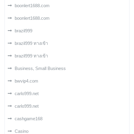
boonlert1688.com
boonlert1688.com
brazil999
brazil999 ทางเข้า
brazil999 ทางเข้า
Business, Small Business
bwvip4.com
carlo999.net
carlo999.net
cashgame168
Casino