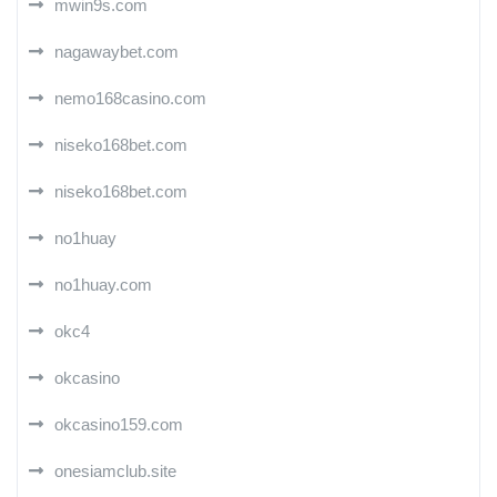
mwin9s.com
nagawaybet.com
nemo168casino.com
niseko168bet.com
niseko168bet.com
no1huay
no1huay.com
okc4
okcasino
okcasino159.com
onesiamclub.site