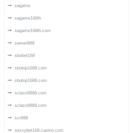
sagame
sagame168th
sagame168th.com
sawan888
sbobet168
sbotop1688.com
sbotop1688.com
sclass8888.com
sclass8888.com
scr888
sexxybet168-casino.com