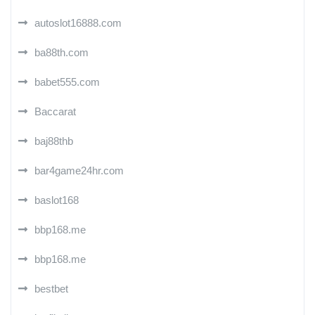
autoslot16888.com
ba88th.com
babet555.com
Baccarat
baj88thb
bar4game24hr.com
baslot168
bbp168.me
bbp168.me
bestbet