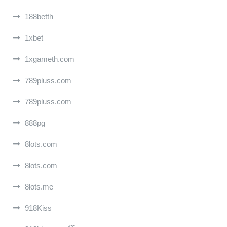
188betth
1xbet
1xgameth.com
789pluss.com
789pluss.com
888pg
8lots.com
8lots.com
8lots.me
918Kiss