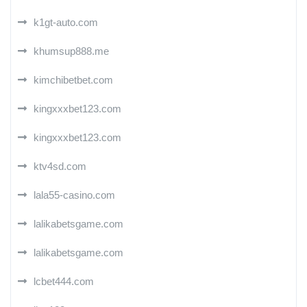
k1gt-auto.com
khumsup888.me
kimchibetbet.com
kingxxxbet123.com
kingxxxbet123.com
ktv4sd.com
lala55-casino.com
lalikabetsgame.com
lalikabetsgame.com
lcbet444.com