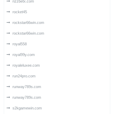
rizzbetx.com
rocket45
rockstar66win.com
rockstar66win.com
royal558
royal99y.com
royaleluxee.com
run24pro.com
runway789s.com
runway789s.com
s2kgamewin.com