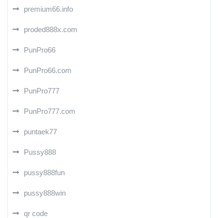
premium66.info
proded888x.com
PunPro66
PunPro66.com
PunPro777
PunPro777.com
puntaek77
Pussy888
pussy888fun
pussy888win
qr code