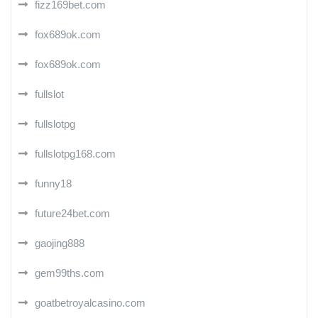
fizz169bet.com
fox689ok.com
fox689ok.com
fullslot
fullslotpg
fullslotpg168.com
funny18
future24bet.com
gaojing888
gem99ths.com
goatbetroyalcasino.com