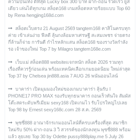
ความบันเทิง ดีที่สุด Lucky box 300 บาท ฝาก-ถอน รวดเร็ว ยูส
เดียว เล่นได้ทุกเกม สล็อต168 เกมสล็อตหลายร้อยแบบ Top 60
by Rena hengjing168d.com
สล็อตเว็บตรง 21 August 2569 tangtem168 คาสิโนครบทุก
ค่าย เข้าเล่นง่าย ฟีลดี ลุ้นกงล้อมหาเศรษฐี สะสมเพชร จ่ายตรง
กี่ล้านก็จ่าย การันตี กำไรหลักแสน สล็อต168 ของรางวัลกำลัง
รอ เจ้าของใหม่ Top 7 by Milagro tangtem168e.com
เว็บแม่ สล็อต888 websiteแจกหนัก สล็อต 2026 รวมทุก
เรื่องที่ควรรู้ก่อนเล่น พร้อมเทคนิคเลือกเกมยอดนิยม ใหม่ล่าสุด
Top 37 by Chelsea jin888.asia 7 AUG 26 พนันออนไลน์
บาคาร่า เปิดมุมมองใหม่ของเกมบาคาร่า ลุ้นรับ I
PHONE17 PRO MAX รองรับทุกธนาคาร ถอนเร็วทันใจ สัมผัส
โต๊ะสดระดับพรีเมียม sexy168 เปิดเกมไว รับโปรใหญ่ไปเลย
Top 98 by Ernest sexy168c.com 28 ส.ค. 2569
พุซซี่888 อาณาจักรเกมออนไลน์ที่ครบเครื่องที่สุด สมาชิก
ใหม่รับ 50% ฝาก-ถอน 3 วิ สวรรค์ของนักลงทุน พุซซี่888 พร้อม
แล้ว ลุยเลย Top 30 by Odette pussy888play.me 5 July 26