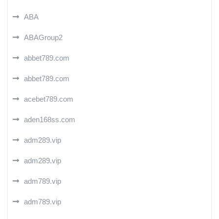
ABA
ABAGroup2
abbet789.com
abbet789.com
acebet789.com
aden168ss.com
adm289.vip
adm289.vip
adm789.vip
adm789.vip