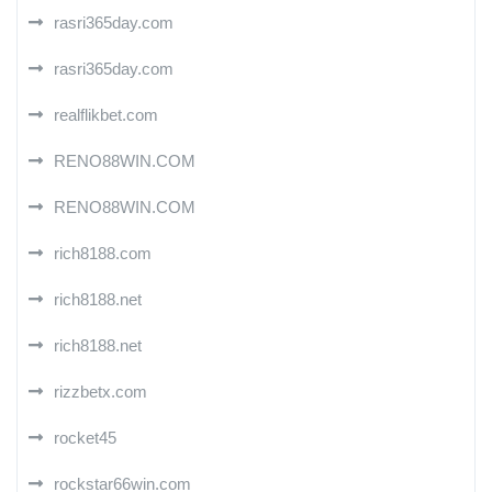
rasri365day.com
rasri365day.com
realflikbet.com
RENO88WIN.COM
RENO88WIN.COM
rich8188.com
rich8188.net
rich8188.net
rizzbetx.com
rocket45
rockstar66win.com