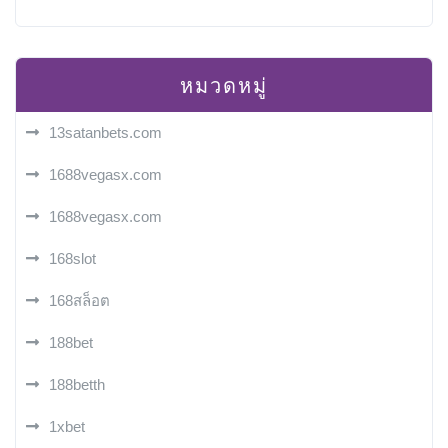
หมวดหมู่
13satanbets.com
1688vegasx.com
1688vegasx.com
168slot
168สล็อต
188bet
188betth
1xbet