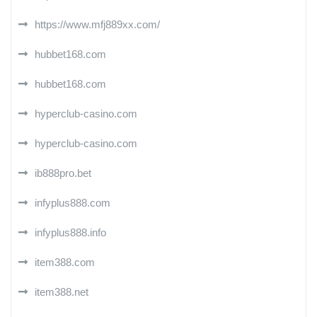
https://www.mfj889xx.com/
hubbet168.com
hubbet168.com
hyperclub-casino.com
hyperclub-casino.com
ib888pro.bet
infyplus888.com
infyplus888.info
item388.com
item388.net