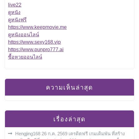
live22
ดูหนัง
ดูหนังฟรี
https://www.keepmovie.me
ดูหนังออนไลน์
https://www.sexy168.vip
https://www.punpro777.ai
ซื้อหวยออนไลน์
ความเห็นล่าสุด
เรื่องล่าสุด
Hengjing168 26 ก.ค. 2569 เครดิตฟรี เกมเดิมพัน ที่สร้าง