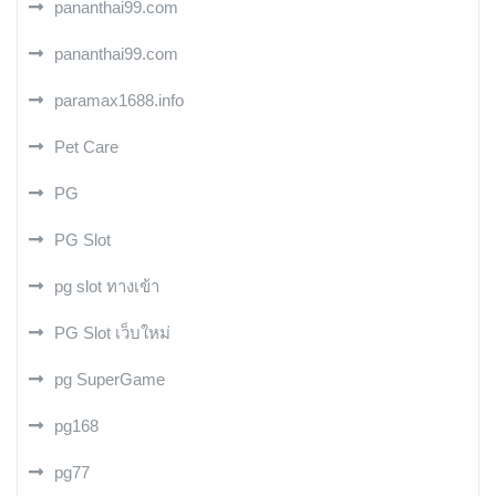
pananthai99.com
pananthai99.com
paramax1688.info
Pet Care
PG
PG Slot
pg slot ทางเข้า
PG Slot เว็บใหม่
pg SuperGame
pg168
pg77