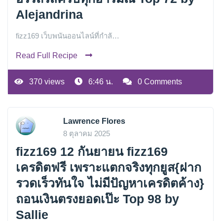
Alejandrina
fizz169 เว็บพนันออนไลน์ที่กำลั…
Read Full Recipe
370 views
6:46 น.
0 Comments
Lawrence Flores
8 ตุลาคม 2025
fizz169 12 กันยายน fizz169
เครดิตฟรี เพราะแตกจริงทุกยูส{ฝาก
รวดเร็วทันใจ ไม่มีปัญหาเครดิตค้าง}
ถอนเงินตรงยอดเป๊ะ Top 98 by
Sallie