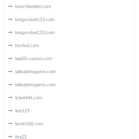
kimchibetbet.com
kingxxxbet123.com
kingxxxbet123.com
ktv4sd.com
lala55-casino.com
lalikabetsgame.com
lalikabetsgame.com
lcbet444.com
lion123
lionth168.com
live22