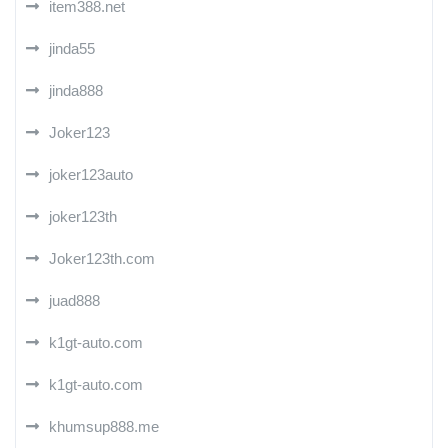
item388.net
jinda55
jinda888
Joker123
joker123auto
joker123th
Joker123th.com
juad888
k1gt-auto.com
k1gt-auto.com
khumsup888.me