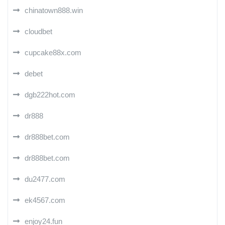
chinatown888.win
cloudbet
cupcake88x.com
debet
dgb222hot.com
dr888
dr888bet.com
dr888bet.com
du2477.com
ek4567.com
enjoy24.fun