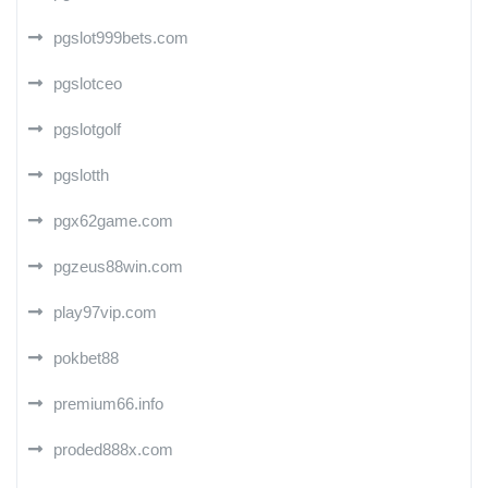
pgslot999bets.com
pgslotceo
pgslotgolf
pgslotth
pgx62game.com
pgzeus88win.com
play97vip.com
pokbet88
premium66.info
proded888x.com