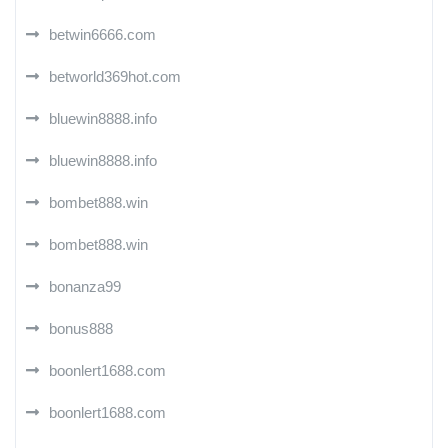
betwin6666.com
betworld369hot.com
bluewin8888.info
bluewin8888.info
bombet888.win
bombet888.win
bonanza99
bonus888
boonlert1688.com
boonlert1688.com