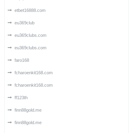
etbet16888.com
eu369club
eu369clubs.com
eu369clubs.com
faro168
fcharoenkit168.com
fcharoenkit168.com
ff123th
finn88gold.me
finn88gold.me