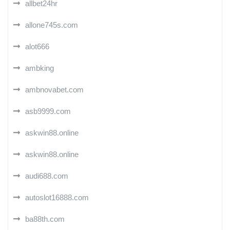
allbet24hr
allone745s.com
alot666
ambking
ambnovabet.com
asb9999.com
askwin88.online
askwin88.online
audi688.com
autoslot16888.com
ba88th.com