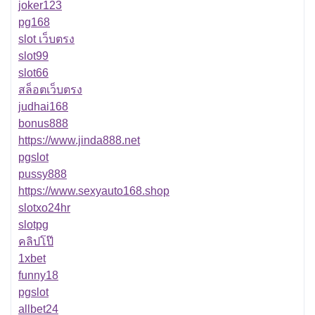
joker123
pg168
slot เว็บตรง
slot99
slot66
สล็อตเว็บตรง
judhai168
bonus888
https://www.jinda888.net
pgslot
pussy888
https://www.sexyauto168.shop
slotxo24hr
slotpg
คลิปโป๊
1xbet
funny18
pgslot
allbet24