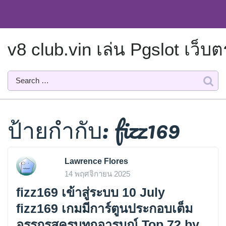
Skip
to
content
v8 club.vin เล่น Pgslot เว
ป้ายกำกับ:
fizz169
Lawrence Flores
14 พฤศจิกายน 2025
fizz169 เข้าสู่ระบบ 10 July
fizz169 เกมมีการ์ตูนประกอบเต็ม
อรรถรสครบทุกอารมณ์ Top 72 by