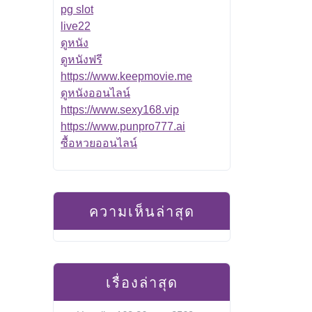
pg slot
live22
ดูหนัง
ดูหนังฟรี
https://www.keepmovie.me
ดูหนังออนไลน์
https://www.sexy168.vip
https://www.punpro777.ai
ซื้อหวยออนไลน์
ความเห็นล่าสุด
เรื่องล่าสุด