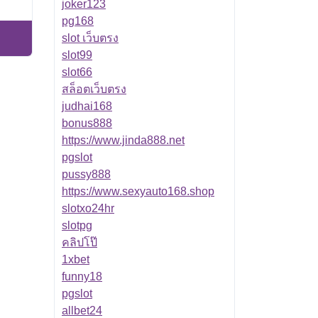
joker123
pg168
slot เว็บตรง
slot99
slot66
สล็อตเว็บตรง
judhai168
bonus888
https://www.jinda888.net
pgslot
pussy888
https://www.sexyauto168.shop
slotxo24hr
slotpg
คลิปโป๊
1xbet
funny18
pgslot
allbet24