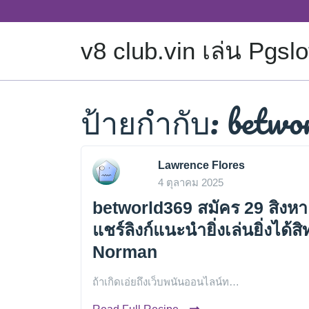
Skip
to
content
v8 club.vin เล่น Pgs
ป้ายกำกับ:
betwo
Lawrence Flores
4 ตุลาคม 2025
betworld369 สมัคร 29 สิงห
แชร์ลิงก์แนะนำยิ่งเล่นยิ่งได้ส
Norman
ถ้าเกิดเอ่ยถึงเว็บพนันออนไลน์ท…