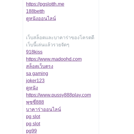
https://pgslotth.me
188betth
ดูหนังออนไลน์
เว็บสล็อตและบาคาร่าของโครตดี
เว็บนี้เล่นแล้วรวยจัดๆ
918kiss
https://www.madoohd.com
สล็อตเว็บตรง
sa gaming
joker123
ดูหนัง
https://www.pussy888play.com
พุซซี่888
บาคาร่าออนไลน์
pg slot
pg slot
pg99