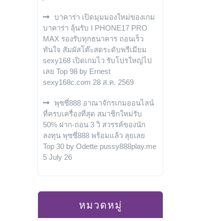
บาคาร่า เปิดมุมมองใหม่ของเกม
บาคาร่า ลุ้นรับ I PHONE17 PRO
MAX รองรับทุกธนาคาร ถอนเร็ว
ทันใจ สัมผัสโต๊ะสดระดับพรีเมียม
sexy168 เปิดเกมไว รับโปรใหญ่ไป
เลย Top 98 by Ernest
sexy168c.com 28 ส.ค. 2569
พุซซี่888 อาณาจักรเกมออนไลน์
ที่ครบเครื่องที่สุด สมาชิกใหม่รับ
50% ฝาก-ถอน 3 วิ สวรรค์ของนัก
ลงทุน พุซซี่888 พร้อมแล้ว ลุยเลย
Top 30 by Odette pussy888play.me
5 July 26
หมวดหมู่