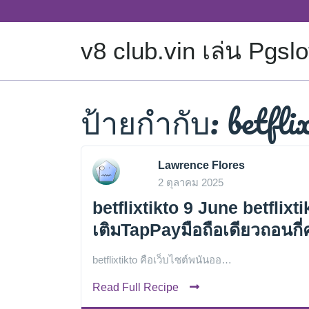
Skip
to
content
v8 club.vin เล่น Pgs
ป้ายกำกับ:
betfli
Lawrence Flores
2 ตุลาคม 2025
betflixtikto 9 June betflixti
เติมTapPayมือถือเดียวถอนกี่ค
betflixtikto คือเว็บไซต์พนันออ…
Read Full Recipe