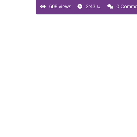
608 views
2:43 น.
0 Comme