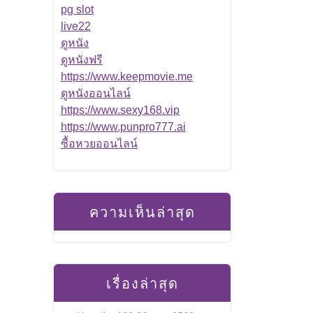
pg slot
live22
ดูหนัง
ดูหนังฟรี
https://www.keepmovie.me
ดูหนังออนไลน์
https://www.sexy168.vip
https://www.punpro777.ai
ซื้อหวยออนไลน์
ความเห็นล่าสุด
เรื่องล่าสุด