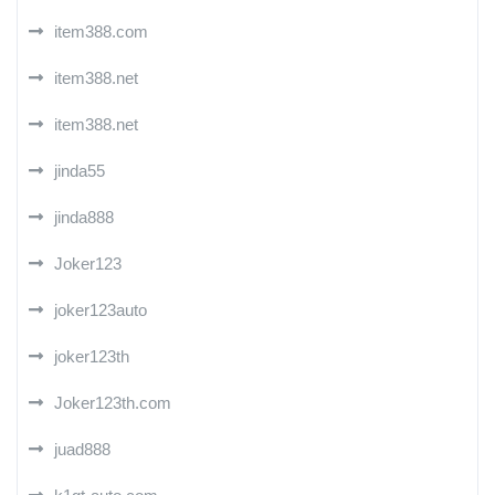
item388.com
item388.net
item388.net
jinda55
jinda888
Joker123
joker123auto
joker123th
Joker123th.com
juad888