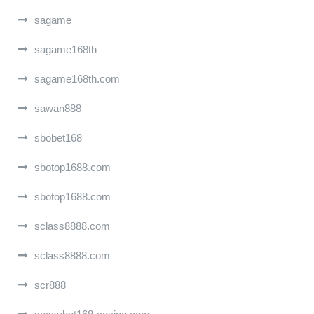
sagame
sagame168th
sagame168th.com
sawan888
sbobet168
sbotop1688.com
sbotop1688.com
sclass8888.com
sclass8888.com
scr888