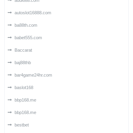
audi688.com
autoslot16888.com
ba88th.com
babet555.com
Baccarat
baj88thb
bar4game24hr.com
baslot168
bbp168.me
bbp168.me
bestbet