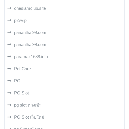
onesiamclub.site
p2vvip
pananthai99.com
pananthai99.com
paramax1688.info
Pet Care
PG
PG Slot
pg slot ทางเข้า
PG Slot เว็บใหม่