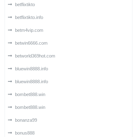
betflixtikto
betflixtikto.info
betm4vip.com
betwin6666.com
betworld369hot.com
bluewin8888.info
bluewin8888.info
bombet888.win
bombet888.win
bonanza99
bonus888