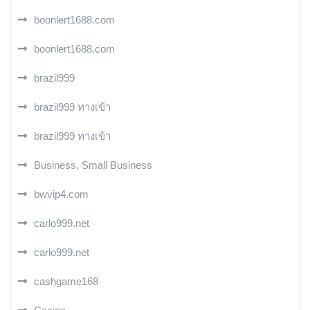
boonlert1688.com
boonlert1688.com
brazil999
brazil999 ทางเข้า
brazil999 ทางเข้า
Business, Small Business
bwvip4.com
carlo999.net
carlo999.net
cashgame168