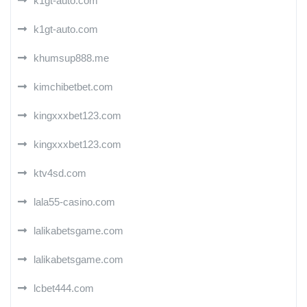
k1gt-auto.com
k1gt-auto.com
khumsup888.me
kimchibetbet.com
kingxxxbet123.com
kingxxxbet123.com
ktv4sd.com
lala55-casino.com
lalikabetsgame.com
lalikabetsgame.com
lcbet444.com