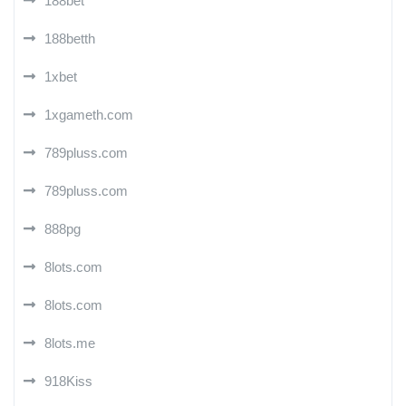
188bet
188betth
1xbet
1xgameth.com
789pluss.com
789pluss.com
888pg
8lots.com
8lots.com
8lots.me
918Kiss