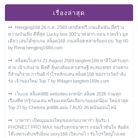
เรื่องล่าสุด
Hengjing168 26 ก.ค. 2569 เครดิตฟรี เกมเดิมพัน ที่สร้าง
ความบันเทิง ดีที่สุด Lucky box 300 บาท ฝาก-ถอน รวดเร็ว ยูส
เดียว เล่นได้ทุกเกม สล็อต168 เกมสล็อตหลายร้อยแบบ Top 60
by Rena hengjing168d.com
สล็อตเว็บตรง 21 August 2569 tangtem168 คาสิโนครบทุก
ค่าย เข้าเล่นง่าย ฟีลดี ลุ้นกงล้อมหาเศรษฐี สะสมเพชร จ่ายตรง
กี่ล้านก็จ่าย การันตี กำไรหลักแสน สล็อต168 ของรางวัลกำลัง
รอ เจ้าของใหม่ Top 7 by Milagro tangtem168e.com
เว็บแม่ สล็อต888 websiteแจกหนัก สล็อต 2026 รวมทุก
เรื่องที่ควรรู้ก่อนเล่น พร้อมเทคนิคเลือกเกมยอดนิยม ใหม่ล่าสุด
Top 37 by Chelsea jin888.asia 7 AUG 26 พนันออนไลน์
บาคาร่า เปิดมุมมองใหม่ของเกมบาคาร่า ลุ้นรับ I
PHONE17 PRO MAX รองรับทุกธนาคาร ถอนเร็วทันใจ สัมผัส
โต๊ะสดระดับพรีเมียม sexy168 เปิดเกมไว รับโปรใหญ่ไปเลย