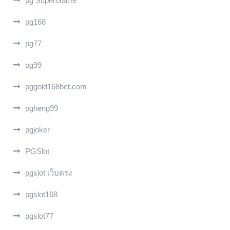
pg SuperGame
pg168
pg77
pg99
pggold168bet.com
pgheng99
pgjoker
PGSlot
pgslot เว็บตรง
pgslot168
pgslot77