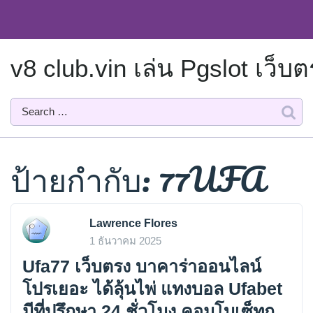
Skip
to
content
v8 club.vin เล่น Pgslot เว
ป้ายกำกับ:
77UFA
Lawrence Flores
1 ธันวาคม 2025
Ufa77 เว็บตรง บาคาร่าออนไลน์
โปรเยอะ ได้ลุ้นไพ่ แทงบอล Ufabet
มีที่ปรึกษา 24 ชั่วโมง คอมโบเซ็ทก