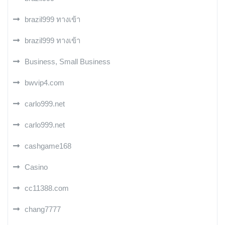
brazil999 ทางเข้า
brazil999 ทางเข้า
Business, Small Business
bwvip4.com
carlo999.net
carlo999.net
cashgame168
Casino
cc11388.com
chang7777