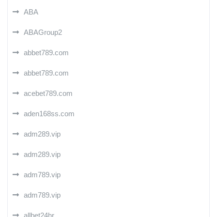
ABA
ABAGroup2
abbet789.com
abbet789.com
acebet789.com
aden168ss.com
adm289.vip
adm289.vip
adm789.vip
adm789.vip
allbet24hr