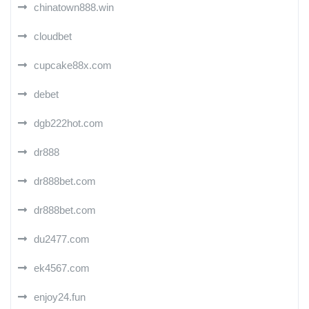
chinatown888.win
cloudbet
cupcake88x.com
debet
dgb222hot.com
dr888
dr888bet.com
dr888bet.com
du2477.com
ek4567.com
enjoy24.fun