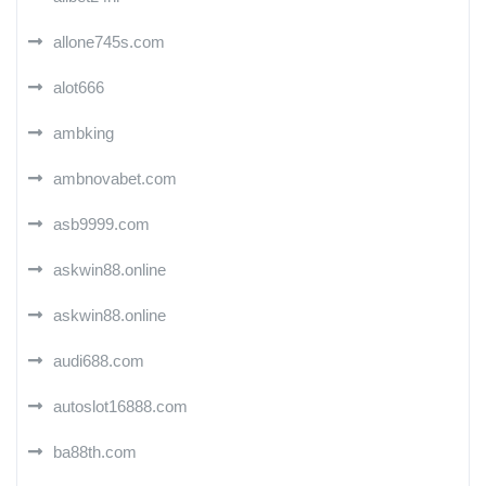
allone745s.com
alot666
ambking
ambnovabet.com
asb9999.com
askwin88.online
askwin88.online
audi688.com
autoslot16888.com
ba88th.com