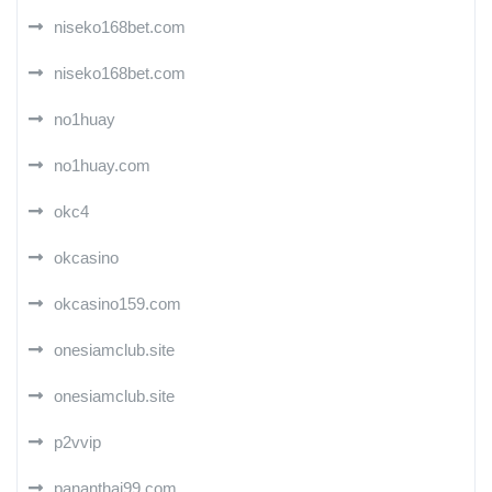
niseko168bet.com
niseko168bet.com
no1huay
no1huay.com
okc4
okcasino
okcasino159.com
onesiamclub.site
onesiamclub.site
p2vvip
pananthai99.com