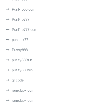
PunPro66.com
PunPro777
PunPro777.com
puntaek77
Pussy888
pussy888fun
pussy888win
qr code
ramclubx.com
ramclubx.com