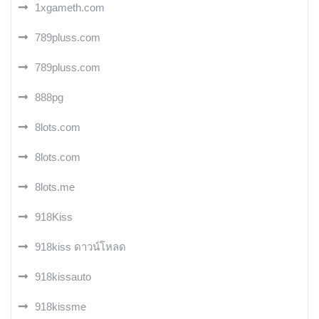
1xgameth.com
789pluss.com
789pluss.com
888pg
8lots.com
8lots.com
8lots.me
918Kiss
918kiss ดาวน์โหลด
918kissauto
918kissme