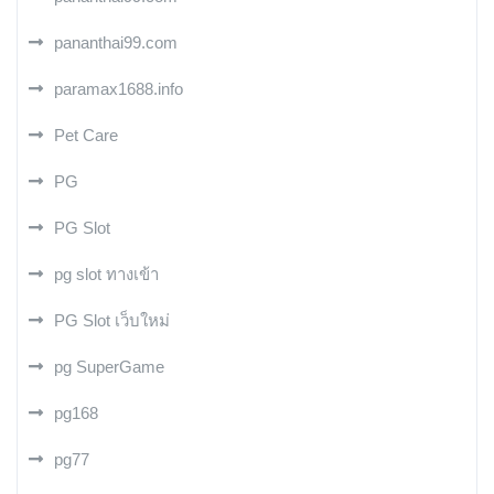
pananthai99.com
paramax1688.info
Pet Care
PG
PG Slot
pg slot ทางเข้า
PG Slot เว็บใหม่
pg SuperGame
pg168
pg77