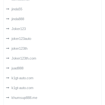
jinda55
jinda888
Joker123
joker123auto
joker123th
Joker123th.com
juad888
k1gt-auto.com
k1gt-auto.com
khumsup888.me