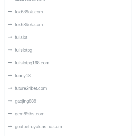
fox689ok.com
fox689ok.com
fullslot
fullslotpg
fullslotpg168.com
funny18
future24bet.com
gaojing888
gem99ths.com
goatbetroyalcasino.com