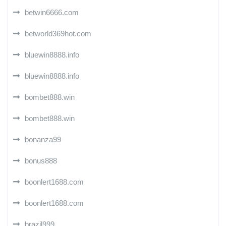
betwin6666.com
betworld369hot.com
bluewin8888.info
bluewin8888.info
bombet888.win
bombet888.win
bonanza99
bonus888
boonlert1688.com
boonlert1688.com
brazil999