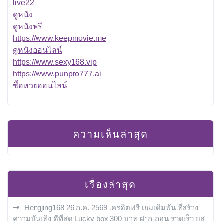
live22
ดูหนัง
ดูหนังฟรี
https://www.keepmovie.me
ดูหนังออนไลน์
https://www.sexy168.vip
https://www.punpro777.ai
ซื้อหวยออนไลน์
ความเห็นล่าสุด
เรื่องล่าสุด
Hengjing168 26 ก.ค. 2569 เครดิตฟรี เกมเดิมพัน ที่สร้าง
ความบันเทิง ดีที่สุด Lucky box 300 บาท ฝาก-ถอน รวดเร็ว ยูส