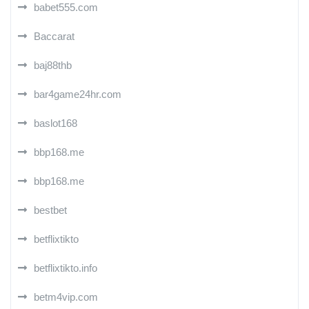
babet555.com
Baccarat
baj88thb
bar4game24hr.com
baslot168
bbp168.me
bbp168.me
bestbet
betflixtikto
betflixtikto.info
betm4vip.com