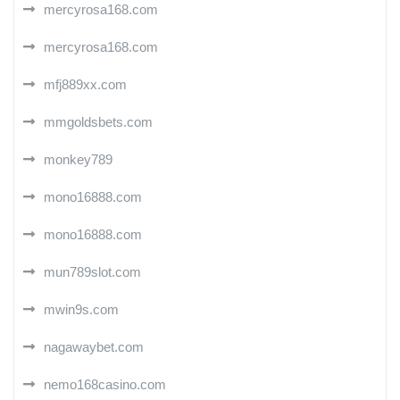
mercyrosa168.com
mercyrosa168.com
mfj889xx.com
mmgoldsbets.com
monkey789
mono16888.com
mono16888.com
mun789slot.com
mwin9s.com
nagawaybet.com
nemo168casino.com