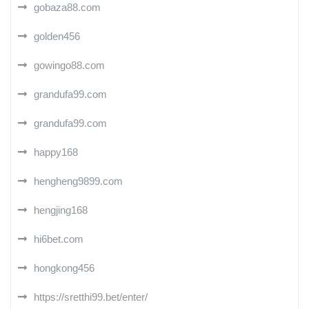
gobaza88.com
golden456
gowingo88.com
grandufa99.com
grandufa99.com
happy168
hengheng9899.com
hengjing168
hi6bet.com
hongkong456
https://sretthi99.bet/enter/