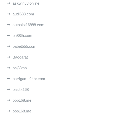
askwin88.online
audi688.com
autoslot16888.com
ba88th.com
babet555.com
Baccarat
baj88thb
bar4game24hr.com
baslot168
bbp168.me
bbp168.me