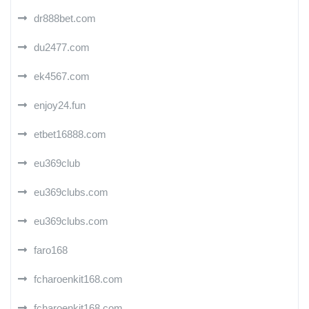
dr888bet.com
du2477.com
ek4567.com
enjoy24.fun
etbet16888.com
eu369club
eu369clubs.com
eu369clubs.com
faro168
fcharoenkit168.com
fcharoenkit168.com