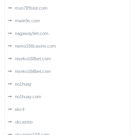
mun789slot.com
mwin9s.com
nagawaybet.com
nemo168casino.com
niseko168bet.com
niseko168bet.com
no1huay
no1huay.com
okc4
okcasino
okcasino159.com