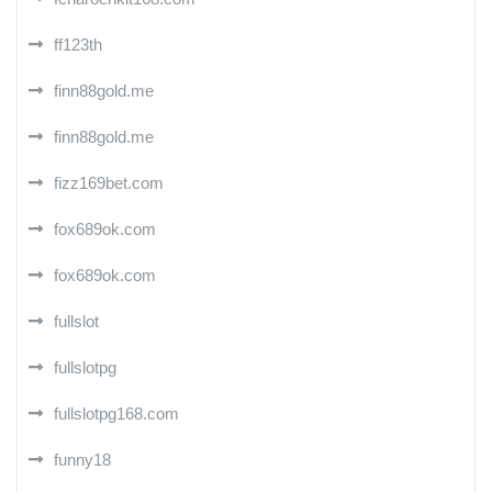
ff123th
finn88gold.me
finn88gold.me
fizz169bet.com
fox689ok.com
fox689ok.com
fullslot
fullslotpg
fullslotpg168.com
funny18