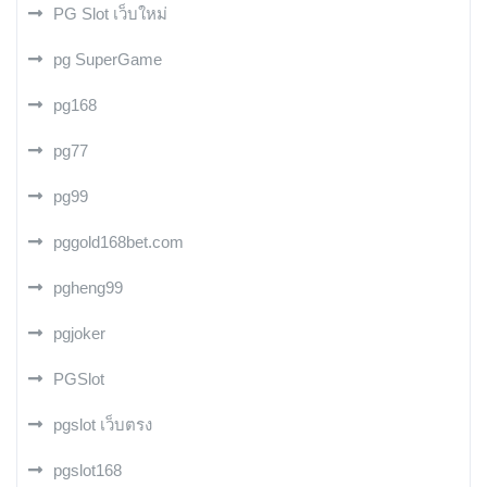
PG Slot เว็บใหม่
pg SuperGame
pg168
pg77
pg99
pggold168bet.com
pgheng99
pgjoker
PGSlot
pgslot เว็บตรง
pgslot168