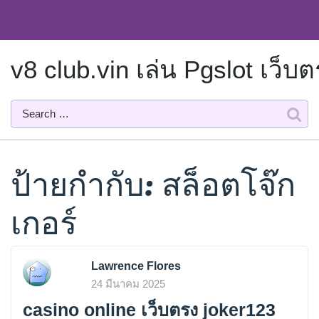
Skip
to
content
v8 club.vin เล่น Pgslot เว
ป้ายกำกับ:
สล็อตโจ๊ก
เกอร์
Lawrence Flores
24 มีนาคม 2025
casino online เว็บตรง joker123