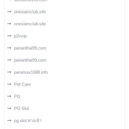
onesiamclub.site
onesiamclub.site
p2vvip
pananthai99.com
pananthai99.com
paramax1688.info
Pet Care
PG
PG Slot
pg slot ทางเข้า