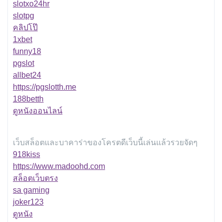
slotxo24hr
slotpg
คลิปโป๊
1xbet
funny18
pgslot
allbet24
https://pgslotth.me
188betth
ดูหนังออนไลน์
เว็บสล็อตและบาคาร่าของโครตดีเว็บนี้เล่นแล้วรวยจัดๆ
918kiss
https://www.madoohd.com
สล็อตเว็บตรง
sa gaming
joker123
ดูหนัง