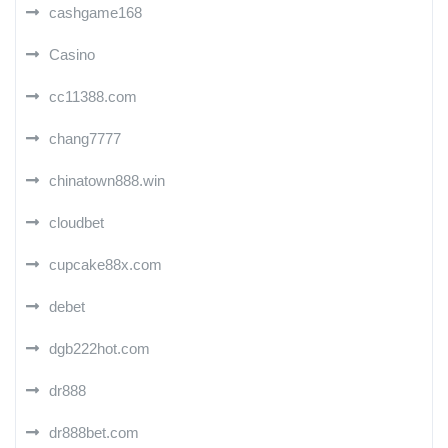
cashgame168
Casino
cc11388.com
chang7777
chinatown888.win
cloudbet
cupcake88x.com
debet
dgb222hot.com
dr888
dr888bet.com