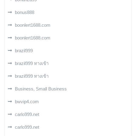
bonus888
boonlert1688.com
boonlert1688.com
brazil999
brazil999 ทางเข้า
brazil999 ทางเข้า
Business, Small Business
bwvip4.com
carlo999.net
carlo999.net