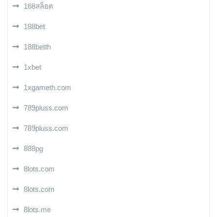
168สล็อต
188bet
188betth
1xbet
1xgameth.com
789pluss.com
789pluss.com
888pg
8lots.com
8lots.com
8lots.me