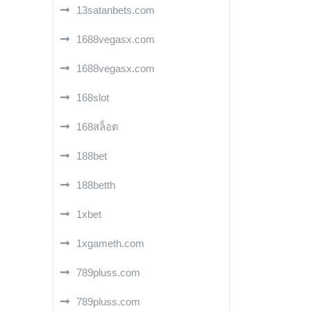
13satanbets.com
1688vegasx.com
1688vegasx.com
168slot
168สล็อต
188bet
188betth
1xbet
1xgameth.com
789pluss.com
789pluss.com