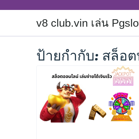
Skip
to
content
v8 club.vin เล่น Pgs
ป้ายกำกับ:
สล็อต