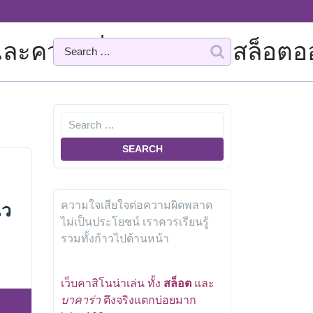
กและความตื่นเต้นในเกมสล็อตออ
ความใจเสียใจต่อความผิดพลาด
ไว
ไม่เป็นประโยชน์ เราควรเรียนรู้
รวมทั้งก้าวไปด้านหน้า
เว็บคาสิโนน่าเล่น ทั้ง
สล็อต
และ
บาคาร่า
ตึงจริงแตกบ่อยมาก