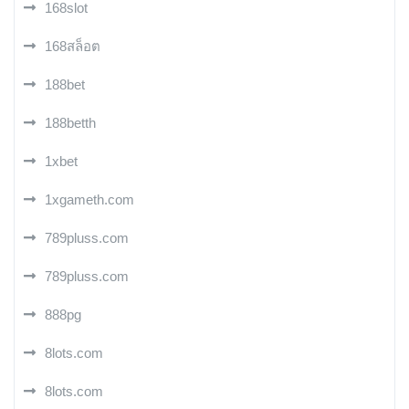
168slot
168สล็อต
188bet
188betth
1xbet
1xgameth.com
789pluss.com
789pluss.com
888pg
8lots.com
8lots.com