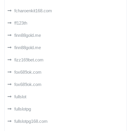
fcharoenkit168.com
ff123th
finn88gold.me
finn88gold.me
fizz169bet.com
fox689ok.com
fox689ok.com
fullslot
fullslotpg
fullslotpg168.com