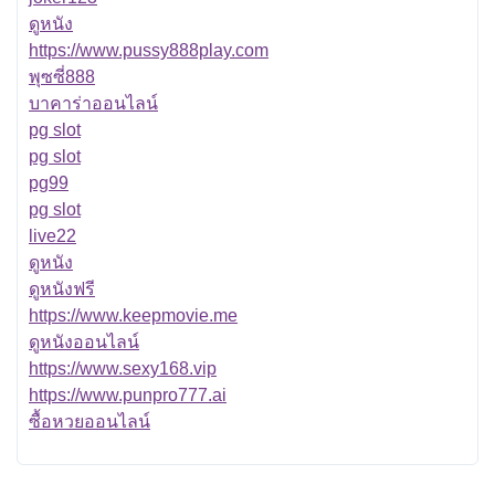
ดูหนัง
https://www.pussy888play.com
พุซซี่888
บาคาร่าออนไลน์
pg slot
pg slot
pg99
pg slot
live22
ดูหนัง
ดูหนังฟรี
https://www.keepmovie.me
ดูหนังออนไลน์
https://www.sexy168.vip
https://www.punpro777.ai
ซื้อหวยออนไลน์