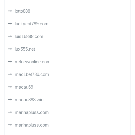
lotto888
luckycat789.com
luis16888.com
lux555.net
m4newonline.com
mac1bet789.com
macau69
macau888.win
marinapluss.com
marinapluss.com