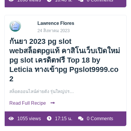
Lawrence Flores
24 สิงหาคม 2023
กันยา 2023 pg slot
webสล็อตpgแท้ คาสิโนเว็บเปิดใหม่
pg slot เครดิตฟรี Top 18 by
Leticia ทางเข้าpg Pgslot9999.co
2
สล็อตออนไลน์ค่ายดัง รุ่นใหญ่ปร…
Read Full Recipe
1055 views
17:15 น.
0 Comments