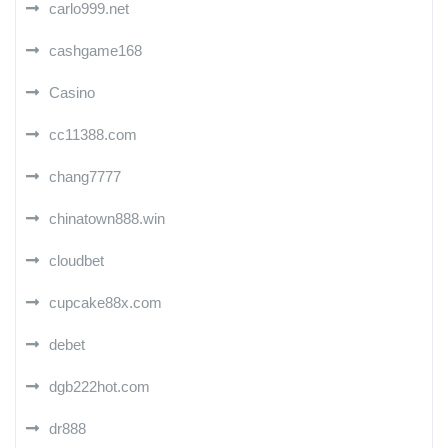
carlo999.net
cashgame168
Casino
cc11388.com
chang7777
chinatown888.win
cloudbet
cupcake88x.com
debet
dgb222hot.com
dr888