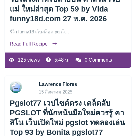
แม่ ใหม่ล่าสุด Top 59 by Vida
funny18d.com 27 พ.ค. 2026
รีวิว funny18 เว็บสล็อต pg เว็…
Read Full Recipe
125 views
5:48 น.
0 Comments
Lawrence Flores
15 สิงหาคม 2025
Pgslot77 เวปไซต์ตรง เคล็ดลับ
PGSLOT ที่นักพนันมือใหม่ควรรู้ คา
สิโน เว็บเปิดใหม่ pgslot ทดลองเล่น
Top 93 by Bonita pgslot77