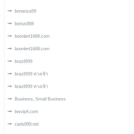
bonanza99
bonus888
boonlert1688.com
boonlert1688.com
brazil999
brazil999 ทางเข้า
brazil999 ทางเข้า
Business, Small Business
bwvip4.com
carlo999.net