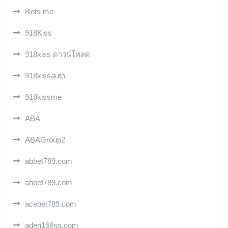
8lots.me
918Kiss
918kiss ดาวน์โหลด
918kissauto
918kissme
ABA
ABAGroup2
abbet789.com
abbet789.com
acebet789.com
aden168ss.com