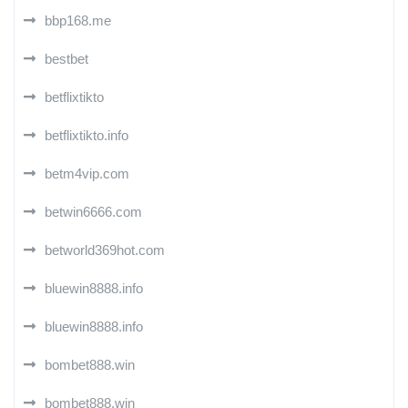
bbp168.me
bestbet
betflixtikto
betflixtikto.info
betm4vip.com
betwin6666.com
betworld369hot.com
bluewin8888.info
bluewin8888.info
bombet888.win
bombet888.win