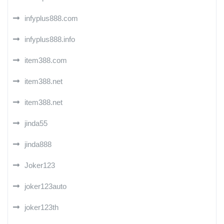
infyplus888.com
infyplus888.info
item388.com
item388.net
item388.net
jinda55
jinda888
Joker123
joker123auto
joker123th