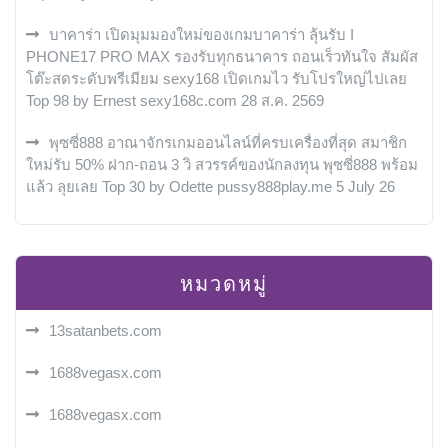
บาคาร่า เปิดมุมมองใหม่ของเกมบาคาร่า ลุ้นรับ I
PHONE17 PRO MAX รองรับทุกธนาคาร ถอนเร็วทันใจ สัมผัส
โต๊ะสดระดับพรีเมียม sexy168 เปิดเกมไว รับโปรใหญ่ไปเลย
Top 98 by Ernest sexy168c.com 28 ส.ค. 2569
พุซซี่888 อาณาจักรเกมออนไลน์ที่ครบเครื่องที่สุด สมาชิก
ใหม่รับ 50% ฝาก-ถอน 3 วิ สวรรค์ของนักลงทุน พุซซี่888 พร้อม
แล้ว ลุยเลย Top 30 by Odette pussy888play.me 5 July 26
หมวดหมู่
13satanbets.com
1688vegasx.com
1688vegasx.com