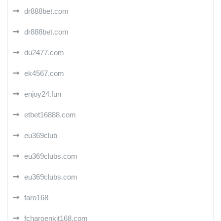
dr888bet.com
dr888bet.com
du2477.com
ek4567.com
enjoy24.fun
etbet16888.com
eu369club
eu369clubs.com
eu369clubs.com
faro168
fcharoenkit168.com