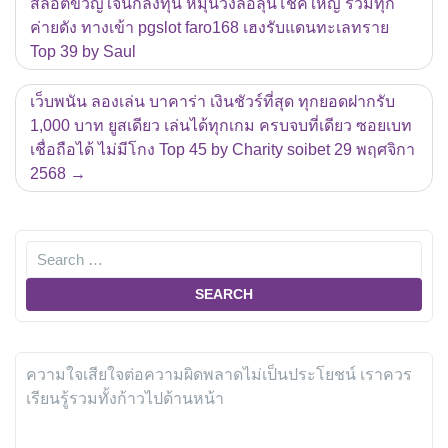
เรื่อง
สล็อตขวัญใจนักลงทุน หมุนวงล้อลุ้นโชคใหญ่ รวมทุก
ค่ายดัง ทางเข้า pgslot faro168 เฮงรับแดนทะเลทราย
Top 39 by Saul
เว็บพนัน ลองเล่น บาคาร่า เงินชัวร์ที่สุด ทุกยอดฝากรับ
1,000 บาท ยูสเดียว เล่นได้ทุกเกม ครบจบที่เดียว ซอยเบท
เชื่อถือได้ ไม่มีโกง Top 45 by Charity soibet 29 พฤศจิกา
2568
ความใจเสียใจต่อความผิดพลาดไม่เป็นประโยชน์ เราควร
เรียนรู้รวมทั้งก้าวไปด้านหน้า