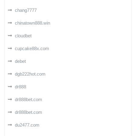
chang7777
chinatown888.win
cloudbet
cupcake88x.com
debet
dgb222hot.com
dr888
dr888bet.com
dr888bet.com
du2477.com