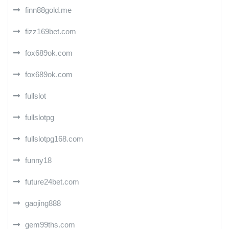
finn88gold.me
fizz169bet.com
fox689ok.com
fox689ok.com
fullslot
fullslotpg
fullslotpg168.com
funny18
future24bet.com
gaojing888
gem99ths.com