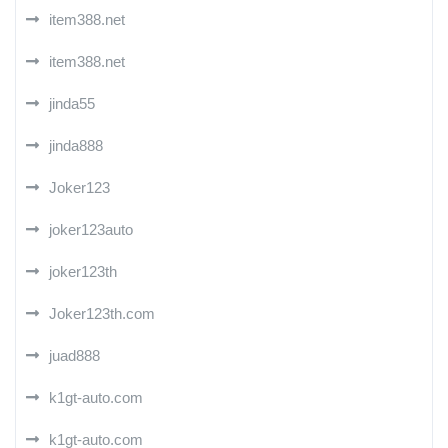
item388.net
item388.net
jinda55
jinda888
Joker123
joker123auto
joker123th
Joker123th.com
juad888
k1gt-auto.com
k1gt-auto.com