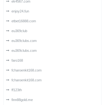
ek4567.com
enjoy24.fun
etbet16888.com
eu369club
eu369clubs.com
eu369clubs.com
faro168
fcharoenkit168.com
fcharoenkit168.com
ff123th
finn88gold.me