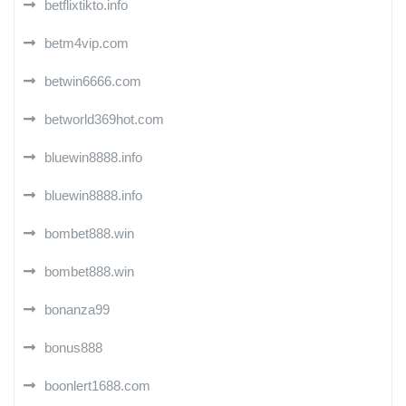
betflixtikto.info
betm4vip.com
betwin6666.com
betworld369hot.com
bluewin8888.info
bluewin8888.info
bombet888.win
bombet888.win
bonanza99
bonus888
boonlert1688.com