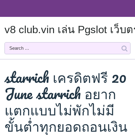
Skip
to
content
v8 club.vin เล่น Pgslot เว
starrich เครดิตฟรี 20
June starrich อยาก
แตกแบบไม่พักไม่มี
ขั้นต่ำทุกยอดถอนเงิน