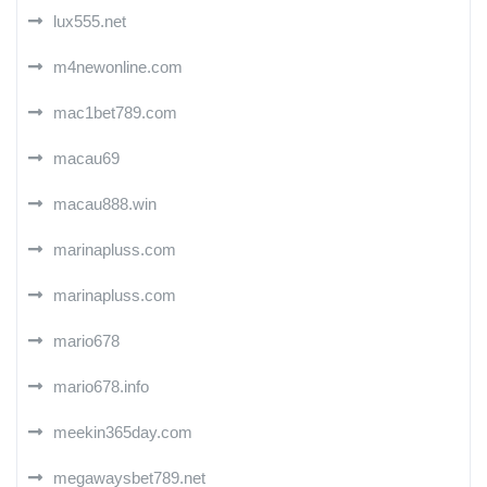
lux555.net
m4newonline.com
mac1bet789.com
macau69
macau888.win
marinapluss.com
marinapluss.com
mario678
mario678.info
meekin365day.com
megawaysbet789.net