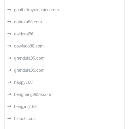
goatbetroyalcasino.com
gobaza88.com
golden456
gowingo88.com
grandufa99.com
grandufa99.com
happy168
hengheng9899.com
hengjing168
hi6bet.com