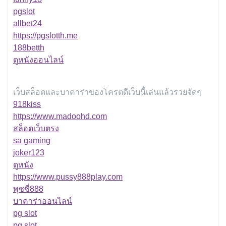
pgslot
allbet24
https://pgslotth.me
188betth
ดูหนังออนไลน์
เว็บสล็อตและบาคาร่าของโครตดีเว็บนี้เล่นแล้วรวยจัดๆ
918kiss
https://www.madoohd.com
สล็อตเว็บตรง
sa gaming
joker123
ดูหนัง
https://www.pussy888play.com
พุซซี่888
บาคาร่าออนไลน์
pg slot
pg slot