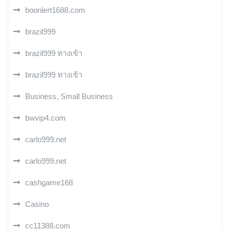
boonlert1688.com
brazil999
brazil999 ทางเข้า
brazil999 ทางเข้า
Business, Small Business
bwvip4.com
carlo999.net
carlo999.net
cashgame168
Casino
cc11388.com