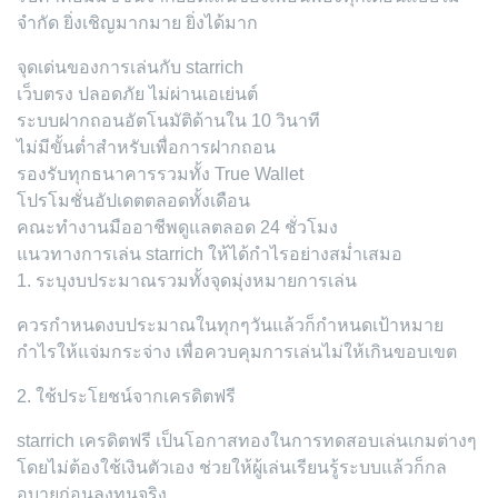
จำกัด ยิ่งเชิญมากมาย ยิ่งได้มาก
จุดเด่นของการเล่นกับ starrich
เว็บตรง ปลอดภัย ไม่ผ่านเอเย่นต์
ระบบฝากถอนอัตโนมัติด้านใน 10 วินาที
ไม่มีขั้นต่ำสำหรับเพื่อการฝากถอน
รองรับทุกธนาคารรวมทั้ง True Wallet
โปรโมชั่นอัปเดตตลอดทั้งเดือน
คณะทำงานมืออาชีพดูแลตลอด 24 ชั่วโมง
แนวทางการเล่น starrich ให้ได้กำไรอย่างสม่ำเสมอ
1. ระบุงบประมาณรวมทั้งจุดมุ่งหมายการเล่น
ควรกำหนดงบประมาณในทุกๆวันแล้วก็กำหนดเป้าหมาย
กำไรให้แจ่มกระจ่าง เพื่อควบคุมการเล่นไม่ให้เกินขอบเขต
2. ใช้ประโยชน์จากเครดิตฟรี
starrich เครดิตฟรี เป็นโอกาสทองในการทดสอบเล่นเกมต่างๆ
โดยไม่ต้องใช้เงินตัวเอง ช่วยให้ผู้เล่นเรียนรู้ระบบแล้วก็กล
อุบายก่อนลงทุนจริง