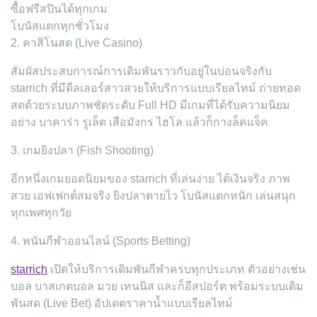
ซื้อฟรีสปินได้ทุกเกม
โบนัสแตกทุกชั่วโมง
2. คาสิโนสด (Live Casino)
สัมผัสประสบการณ์การเดิมพันราวกับอยู่ในบ่อนจริงกับ
starrich ที่มีดีลเลอร์สาวสวยให้บริการแบบเรียลไทม์ ถ่ายทอด
สดด้วยระบบภาพชัดระดับ Full HD มีเกมที่ได้รับความนิยม
อย่าง บาคาร่า รูเล็ต เสือมังกร ไฮโล แล้วก็กางล็คแจ็ค
3. เกมยิงปลา (Fish Shooting)
อีกหนึ่งเกมยอดนิยมของ starrich ที่เล่นง่าย ได้เงินจริง ภาพ
สวย เอฟเฟกต์สมจริง ยิงปลาตายไว โบนัสแตกหนัก เล่นสนุก
ทุกเพศทุกวัย
4. พนันกีฬาออนไลน์ (Sports Betting)
starrich
เปิดให้บริการเดิมพันกีฬาครบทุกประเภท ตัวอย่างเช่น
บอล บาสเกตบอล มวย เทนนิส และก็อีสปอร์ต พร้อมระบบเดิม
พันสด (Live Bet) อัปเดตราคาน้ำแบบเรียลไทม์