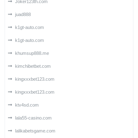
Joker123th.com
juad888
k1gt-auto.com
k1gt-auto.com
khumsup888.me
kimchibetbet.com
kingxxxbet123.com
kingxxxbet123.com
ktv4sd.com
lala55-casino.com
lalikabetsgame.com