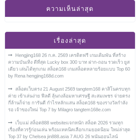
ความเห็นล่าสุด
เรื่องล่าสุด
Hengjing168 26 ก.ค. 2569 เครดิตฟรี เกมเดิมพัน ที่สร้าง
ความบันเทิง ดีที่สุด Lucky box 300 บาท ฝาก-ถอน รวดเร็ว ยูส
เดียว เล่นได้ทุกเกม สล็อต168 เกมสล็อตหลายร้อยแบบ Top 60
by Rena hengjing168d.com
สล็อตเว็บตรง 21 August 2569 tangtem168 คาสิโนครบทุก
ค่าย เข้าเล่นง่าย ฟีลดี ลุ้นกงล้อมหาเศรษฐี สะสมเพชร จ่ายตรง
กี่ล้านก็จ่าย การันตี กำไรหลักแสน สล็อต168 ของรางวัลกำลัง
รอ เจ้าของใหม่ Top 7 by Milagro tangtem168e.com
เว็บแม่ สล็อต888 websiteแจกหนัก สล็อต 2026 รวมทุก
เรื่องที่ควรรู้ก่อนเล่น พร้อมเทคนิคเลือกเกมยอดนิยม ใหม่ล่าสุด
Top 37 by Chelsea jin888.asia 7 AUG 26 พนันออนไลน์