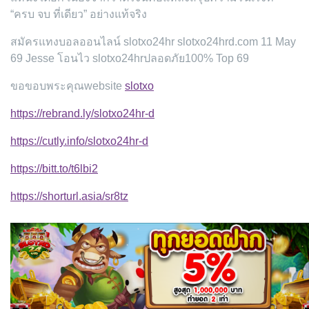
“ครบ จบ ที่เดียว” อย่างแท้จริง
สมัครแทงบอลออนไลน์ slotxo24hr slotxo24hrd.com 11 May
69 Jesse โอนไว slotxo24hrปลอดภัย100% Top 69
ขอขอบพระคุณwebsite
slotxo
https://rebrand.ly/slotxo24hr-d
https://cutly.info/slotxo24hr-d
https://bitt.to/t6lbi2
https://shorturl.asia/sr8tz