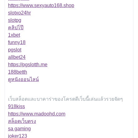
https://www.sexyauto168.shop
slotxo24hr
slotpg
คลิปโป๊
1xbet
funny18
pgslot
allbet24
https://pgslotth.me
188betth
ดูหนังออนไลน์
เว็บสล็อตและบาคาร่าของโครตดีเว็บนี้เล่นแล้วรวยจัดๆ
918kiss
https://www.madoohd.com
สล็อตเว็บตรง
sa gaming
joker123