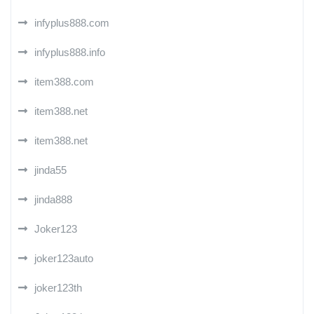
infyplus888.com
infyplus888.info
item388.com
item388.net
item388.net
jinda55
jinda888
Joker123
joker123auto
joker123th