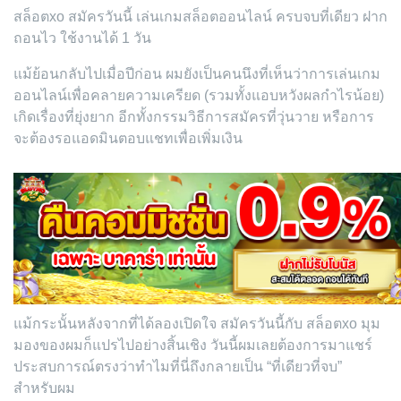
สล็อตxo สมัครวันนี้ เล่นเกมสล็อตออนไลน์ ครบจบที่เดียว ฝาก
ถอนไว ใช้งานได้ 1 วัน
แม้ย้อนกลับไปเมื่อปีก่อน ผมยังเป็นคนนึงที่เห็นว่าการเล่นเกม
ออนไลน์เพื่อคลายความเครียด (รวมทั้งแอบหวังผลกำไรน้อย)
เกิดเรื่องที่ยุ่งยาก อีกทั้งกรรมวิธีการสมัครที่วุ่นวาย หรือการ
จะต้องรอแอดมินตอบแชทเพื่อเพิ่มเงิน
แม้กระนั้นหลังจากที่ได้ลองเปิดใจ สมัครวันนี้กับ สล็อตxo มุม
มองของผมก็แปรไปอย่างสิ้นเชิง วันนี้ผมเลยต้องการมาแชร์
ประสบการณ์ตรงว่าทำไมที่นี่ถึงกลายเป็น “ที่เดียวที่จบ”
สำหรับผม