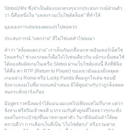
Slotxo24hr ซึ่งจำเป็นต้องบอกตรงๆจากประสบการณ์ส่วนตัว
ว่า นี่คือหนึ่งใน “แหล่งรวมเว็บไซต์สล็อต” ที่ทำให้
มุมมองการเล่นของผมแปรไปพอควร
ประสบการณ์ “แตกง่าย” ที่ไม่ใช่แค่คำโฆษณา
คำว่า “สล็อตแตกง่าย” เราเห็นกันเกลื่อนกลาดอินเทอร์เน็ตใช่
ไหมครับ? ช่วงแรกผมก็เผื่อใจไว้เช่นเดียวกัน แม้กระนั้นพอใช้
ได้ลองสัมผัสเกมในเครือ Slotxo ผ่านเว็บไซต์แห่งนี้ สิ่งที่พินิจ
ได้คือ ค่า RTP (Return to Player) ของเขามันมองมีเหตุผล
เกมอย่าง Roma หรือ Lucky Panda ที่ผมถูกใจเล่น ชอบมี
จังหวะคอมโบที่มาแบบสม่ำเสมอ มิได้ดูอย่างกับว่าถูกล็อคผล
จนกระทั่งน่ารังเกียจ
มีอยู่คราวหนึ่งผมจำได้แม่น ผมเบทไปเพียงแค่ไม่กี่บาท แต่ว่า
จังหวะฟรีสปินเข้าพอดี บวกรวมกับตัวคูณที่ไหลยาวๆกระทั่ง
ยอดในกระเป๋าพุ่งขึ้นมาหลายเท่าตัว วินาทีนันมันทำให้ผม
ทราบดีว่า การเลือกเว็บที่เป็น “เว็บไซต์ตรง” หรือรวมค่าย