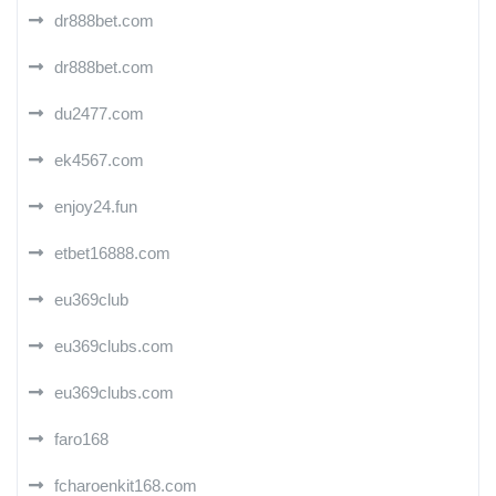
dr888bet.com
dr888bet.com
du2477.com
ek4567.com
enjoy24.fun
etbet16888.com
eu369club
eu369clubs.com
eu369clubs.com
faro168
fcharoenkit168.com