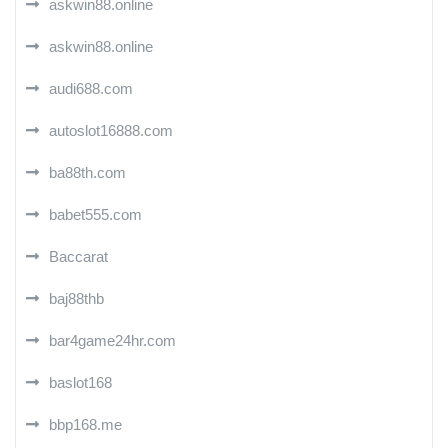
askwin88.online
askwin88.online
audi688.com
autoslot16888.com
ba88th.com
babet555.com
Baccarat
baj88thb
bar4game24hr.com
baslot168
bbp168.me