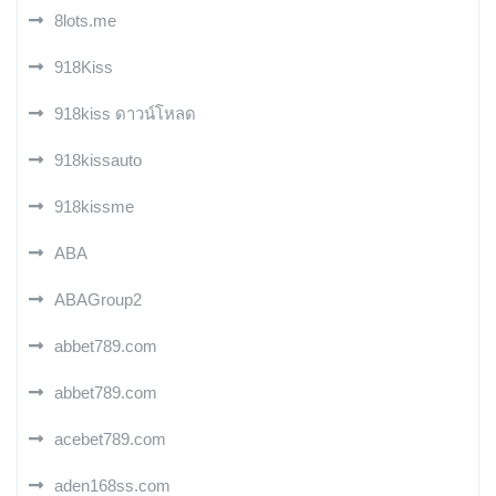
8lots.me
918Kiss
918kiss ดาวน์โหลด
918kissauto
918kissme
ABA
ABAGroup2
abbet789.com
abbet789.com
acebet789.com
aden168ss.com