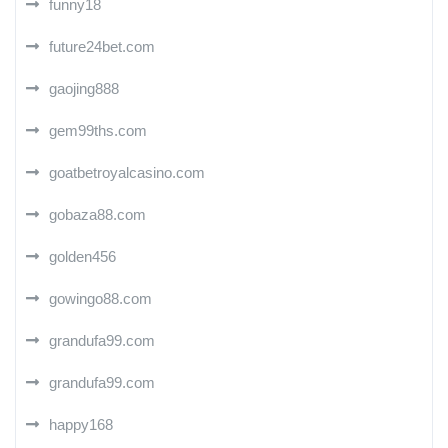
funny18
future24bet.com
gaojing888
gem99ths.com
goatbetroyalcasino.com
gobaza88.com
golden456
gowingo88.com
grandufa99.com
grandufa99.com
happy168