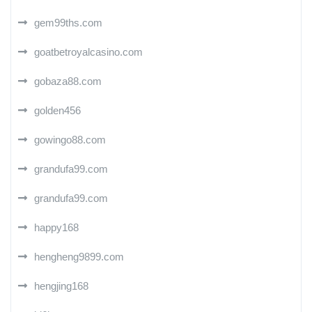
gem99ths.com
goatbetroyalcasino.com
gobaza88.com
golden456
gowingo88.com
grandufa99.com
grandufa99.com
happy168
hengheng9899.com
hengjing168