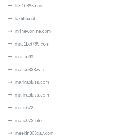
luis16888.com
lux555.net
m4newonline.com
mac1bet789.com
macau69
macau888.win
marinapluss.com
marinapluss.com
mario678
mario678.info
meekin365day.com