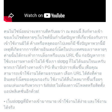
คนไม่ใช่น้อยน่าจะทราบดีครับผมว่า ณ ตอนนี้ ลิงก์ทางเข้า
ของเว็บไซต์หลายๆเว็บไซต์นั้นกำเนิดปัญหาที่เกี่ยวข้องกับการ
เข้าใช้งานมิได้ ค้างหรือหลุดออกไปเลยก็มี ซึ่งปัญหาพวกนี้มี
เหตุที่เกิดจากการที่ค่ายอินเตอร์เน็ตในประเทศของเราหลายๆ
ค่ายนั้นได้กระทำการบล็อกหรือแบน URL ขึ้น ก่อปัญหาการ
ใช้แรงงานทางเข้าไม่ได้ ซึ่งเรา slotpg ก็ไม่ได้นอนใจนะครับ
พวกเราได้สร้างทางเข้า PG ที่นานัปการเพิ่มขึ้น เพื่อคุณ
สามารถเข้าใช้งานได้ตามธรรมดา เลือก URL ได้ดังที่ค่าย
อินเตอร์เน็ตของคุณรองรับ ใช้งานได้ลื่นไหลมากขึ้นเรื่อยๆ
แถมเล่นเกมกับพวกเรา fullslot ไม่ต้องดาวน์โหลดหรือติดตั้ง
แอปพลิเคชั่นอีกด้วย!
• เว็บslotpgที่มีทางเข้ามากมาย เข้าใช้งานได้ง่าย และใช้งาน
ได้จริง