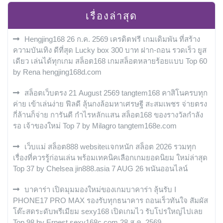
เรื่องล่าสุด
Hengjing168 26 ก.ค. 2569 เครดิตฟรี เกมเดิมพัน ที่สร้าง
ความบันเทิง ดีที่สุด Lucky box 300 บาท ฝาก-ถอน รวดเร็ว ยูส
เดียว เล่นได้ทุกเกม สล็อต168 เกมสล็อตหลายร้อยแบบ Top 60
by Rena hengjing168d.com
สล็อตเว็บตรง 21 August 2569 tangtem168 คาสิโนครบทุก
ค่าย เข้าเล่นง่าย ฟีลดี ลุ้นกงล้อมหาเศรษฐี สะสมเพชร จ่ายตรง
กี่ล้านก็จ่าย การันตี กำไรหลักแสน สล็อต168 ของรางวัลกำลัง
รอ เจ้าของใหม่ Top 7 by Milagro tangtem168e.com
เว็บแม่ สล็อต888 websiteแจกหนัก สล็อต 2026 รวมทุก
เรื่องที่ควรรู้ก่อนเล่น พร้อมเทคนิคเลือกเกมยอดนิยม ใหม่ล่าสุด
Top 37 by Chelsea jin888.asia 7 AUG 26 พนันออนไลน์
บาคาร่า เปิดมุมมองใหม่ของเกมบาคาร่า ลุ้นรับ I
PHONE17 PRO MAX รองรับทุกธนาคาร ถอนเร็วทันใจ สัมผัส
โต๊ะสดระดับพรีเมียม sexy168 เปิดเกมไว รับโปรใหญ่ไปเลย
Top 98 by Ernest sexy168c.com 28 ส.ค. 2569