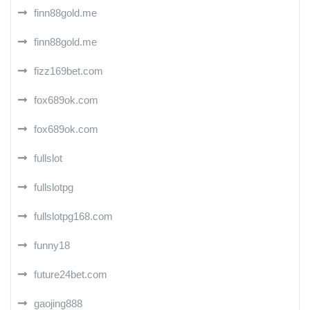
finn88gold.me
finn88gold.me
fizz169bet.com
fox689ok.com
fox689ok.com
fullslot
fullslotpg
fullslotpg168.com
funny18
future24bet.com
gaojing888