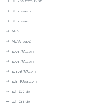
918kiss ดาวน์โหลด
918kissauto
918kissme
ABA
ABAGroup2
abbet789.com
abbet789.com
acebet789.com
aden168ss.com
adm289.vip
adm289.vip