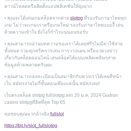
ดาวน์โหลดหรือติดตั้งแอปพลิเคชั่นให้ยุ่งยาก
• คุณจะได้เล่นเกมสล็อตจากค่าย
slotpg
ที่รองรับภาษาไทยทุก
เกม ไม่ว่าจะเกมเก่าหรือเกมใหม่ รองรับภาษาไทยแบบงี้ เล่น
ด้วยความเข้าใจ ยังไงก็กำไรแน่นอนขอรับ
• คุณสามารถอ่านบทความของเราได้เลยฟรีๆไม่มีค่าใช้จ่าย
ทั้งหมด รวมทุกทริคการเล่น การวางแผน หรือแวดวงข่าว
เกี่ยวกับสล็อตออนไลน์ เล่นสล็อตได้แบบเพลิดเพลินๆสาย
ข้อมูลห้ามพลาดครับผม
• คุณสามารถลงทะเบียนเป็นสมาชิกกับพวกเราได้เลยที่หน้า
เว็บ สมัครง่ายไม่กี่ขั้นตอนเพียงแค่นั้น สมัครเลย!
เว็บตรงสล็อต slotpg fullslotpg.win 20 ม.ค. 2024 Gudrun
casino slotpgที่ฮิตที่สุด Top 65
ขอขอบคุณมากอ้างอิง
fullslot
https://bit.ly/slot_fullslotpg