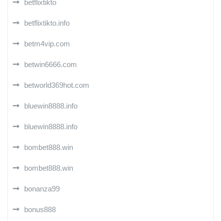
betflixtikto
betflixtikto.info
betm4vip.com
betwin6666.com
betworld369hot.com
bluewin8888.info
bluewin8888.info
bombet888.win
bombet888.win
bonanza99
bonus888