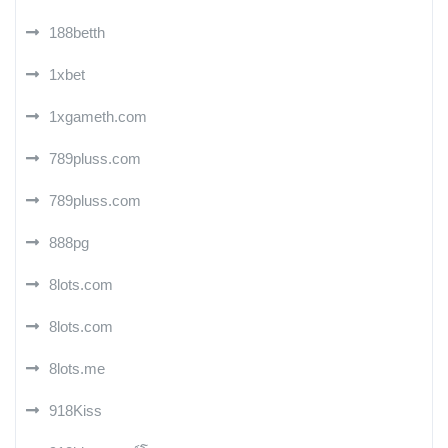
188betth
1xbet
1xgameth.com
789pluss.com
789pluss.com
888pg
8lots.com
8lots.com
8lots.me
918Kiss