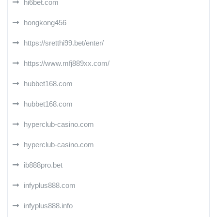
hi6bet.com
hongkong456
https://sretthi99.bet/enter/
https://www.mfj889xx.com/
hubbet168.com
hubbet168.com
hyperclub-casino.com
hyperclub-casino.com
ib888pro.bet
infyplus888.com
infyplus888.info