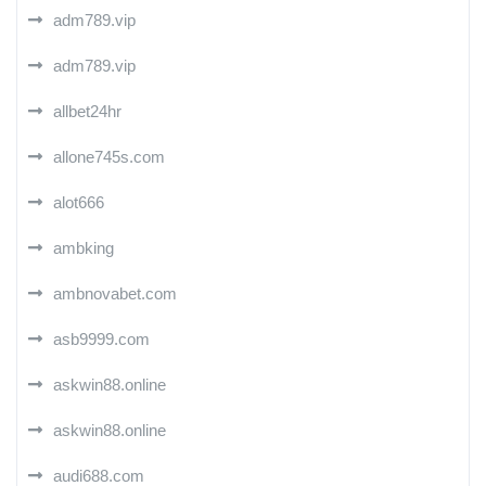
adm789.vip
adm789.vip
allbet24hr
allone745s.com
alot666
ambking
ambnovabet.com
asb9999.com
askwin88.online
askwin88.online
audi688.com