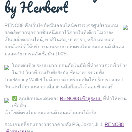
by Herbert
RENO88 คือเว็บไซต์พนันออนไลน์ครบวงจรศูนย์รวมเกม
ยอดฮิตจากทุกค่ายชั้นหนึ่งเอาไว้ภายในที่เดียว ไม่ว่าจะ
เป็น สล็อตออนไลน์, คาสิโนสด, บาคาร่า, หรือ แทงบอล
ออนไลน์ ที่ให้บริการผ่านระบบ เว็บตรงไม่ผ่านเอเย่นต์ มั่นคง
ปลอดภัย การคลังเชื่อมั่น 100%
โดดเด่นด้วยระบบ ฝาก-ถอนอัตโนมัติ ที่ทำงานรวดเร็วข้าง
ใน 10 วินาที รองรับทั้งยังบัญชีธนาคารรวมทั้ง
TrueMoney Wallet ไม่มีอย่างต่ำ พร้อมเปิดให้บริการตลอด 1
วัน เล่นได้ทุกแห่ง ทุกเมื่อ ผ่านมือถือแล้วก็คอมพิวเตอร์
คุณลักษณะเด่นของ
RENO88 เข้าสู่ระบบ
ที่ทำให้ท่าน
เชื่อมั่น
เว็บไซต์ตรงไม่ผ่านเอเย่นต์ เล่นแล้วถอนได้จริง
รวมเกมสล็อตแตกง่ายจากค่ายดัง PG, Joker, JILI,
RENO88
เข้าสู่ระบบ
PP