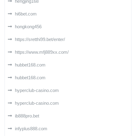
hengjing168
hi6bet.com
hongkong456
https://sretthi99.bet/enter/
https://www.mfj889xx.com/
hubbet168.com
hubbet168.com
hyperclub-casino.com
hyperclub-casino.com
ib888pro.bet
infyplus888.com