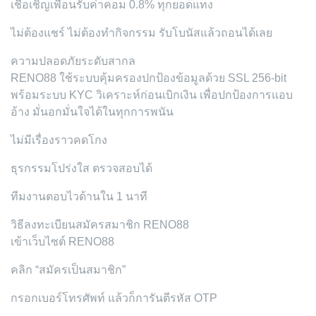
เชื้อเชิญเพื่อนรับค่าคอม 0.8% ทุกยอดแทง
ไม่ต้องแชร์ ไม่ต้องทำกิจกรรม รับโบนัสแล้วถอนได้เลย
ความปลอดภัยระดับสากล
RENO88 ใช้ระบบคุ้มครองปกป้องข้อมูลด้วย SSL 256-bit
พร้อมระบบ KYC วิเคราะห์ก่อนเบิกเงิน เพื่อปกป้องการแอบ
อ้าง มั่นอกมั่นใจได้ในทุกการพนัน
ไม่มีเรื่องราวคดโกง
ธุรกรรมโปร่งใส ตรวจสอบได้
ทีมงานตอบไวด้านใน 1 นาที
วิธีลงทะเบียนสมัครสมาชิก RENO88
เข้าเว็บไซต์ RENO88
คลิก “สมัครเป็นสมาชิก”
กรอกเบอร์โทรศัพท์ แล้วก็การันตีรหัส OTP