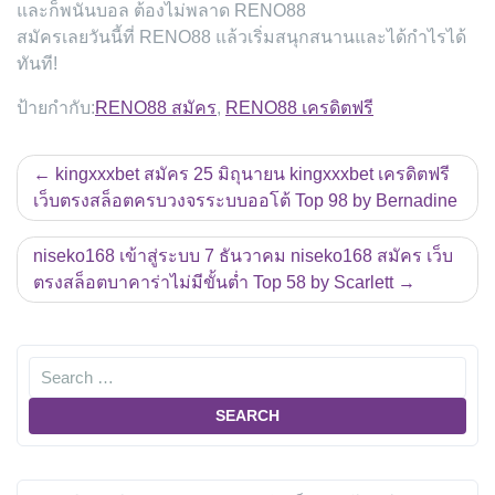
และก็พนันบอล ต้องไม่พลาด RENO88
สมัครเลยวันนี้ที่ RENO88 แล้วเริ่มสนุกสนานและได้กำไรได้
ทันที!
ป้ายกำกับ:
RENO88 สมัคร
,
RENO88 เครดิตฟรี
แนะแนว
kingxxxbet สมัคร 25 มิถุนายน kingxxxbet เครดิตฟรี
เรื่อง
เว็บตรงสล็อตครบวงจรระบบออโต้ Top 98 by Bernadine
niseko168 เข้าสู่ระบบ 7 ธันวาคม niseko168 สมัคร เว็บ
ตรงสล็อตบาคาร่าไม่มีขั้นต่ำ Top 58 by Scarlett