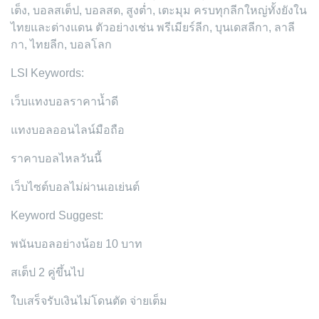
เต็ง, บอลสเต็ป, บอลสด, สูงต่ำ, เตะมุม ครบทุกลีกใหญ่ทั้งยังใน
ไทยและต่างแดน ตัวอย่างเช่น พรีเมียร์ลีก, บุนเดสลีกา, ลาลี
กา, ไทยลีก, บอลโลก
LSI Keywords:
เว็บแทงบอลราคาน้ำดี
แทงบอลออนไลน์มือถือ
ราคาบอลไหลวันนี้
เว็บไซต์บอลไม่ผ่านเอเย่นต์
Keyword Suggest:
พนันบอลอย่างน้อย 10 บาท
สเต็ป 2 คู่ขึ้นไป
ใบเสร็จรับเงินไม่โดนตัด จ่ายเต็ม