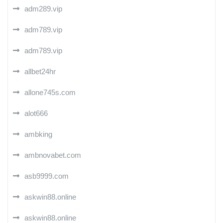
adm289.vip
adm789.vip
adm789.vip
allbet24hr
allone745s.com
alot666
ambking
ambnovabet.com
asb9999.com
askwin88.online
askwin88.online