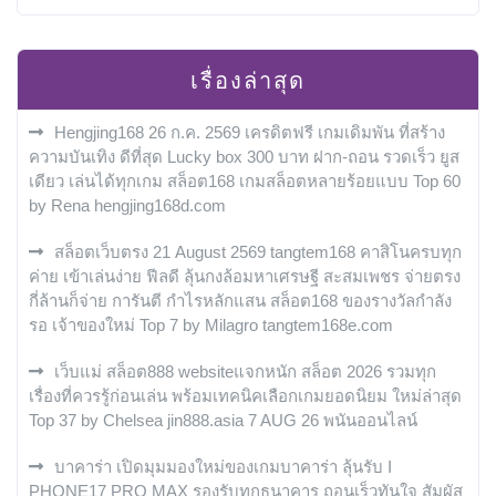
เรื่องล่าสุด
Hengjing168 26 ก.ค. 2569 เครดิตฟรี เกมเดิมพัน ที่สร้าง
ความบันเทิง ดีที่สุด Lucky box 300 บาท ฝาก-ถอน รวดเร็ว ยูส
เดียว เล่นได้ทุกเกม สล็อต168 เกมสล็อตหลายร้อยแบบ Top 60
by Rena hengjing168d.com
สล็อตเว็บตรง 21 August 2569 tangtem168 คาสิโนครบทุก
ค่าย เข้าเล่นง่าย ฟีลดี ลุ้นกงล้อมหาเศรษฐี สะสมเพชร จ่ายตรง
กี่ล้านก็จ่าย การันตี กำไรหลักแสน สล็อต168 ของรางวัลกำลัง
รอ เจ้าของใหม่ Top 7 by Milagro tangtem168e.com
เว็บแม่ สล็อต888 websiteแจกหนัก สล็อต 2026 รวมทุก
เรื่องที่ควรรู้ก่อนเล่น พร้อมเทคนิคเลือกเกมยอดนิยม ใหม่ล่าสุด
Top 37 by Chelsea jin888.asia 7 AUG 26 พนันออนไลน์
บาคาร่า เปิดมุมมองใหม่ของเกมบาคาร่า ลุ้นรับ I
PHONE17 PRO MAX รองรับทุกธนาคาร ถอนเร็วทันใจ สัมผัส