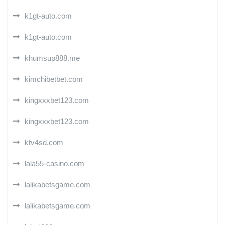
k1gt-auto.com
k1gt-auto.com
khumsup888.me
kimchibetbet.com
kingxxxbet123.com
kingxxxbet123.com
ktv4sd.com
lala55-casino.com
lalikabetsgame.com
lalikabetsgame.com