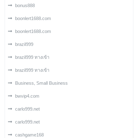
bonus888
boonlert1688.com
boonlert1688.com
brazil999
brazil999 ทางเข้า
brazil999 ทางเข้า
Business, Small Business
bwvip4.com
carlo999.net
carlo999.net
cashgame168