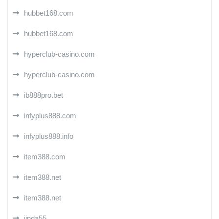
hubbet168.com
hubbet168.com
hyperclub-casino.com
hyperclub-casino.com
ib888pro.bet
infyplus888.com
infyplus888.info
item388.com
item388.net
item388.net
jinda55