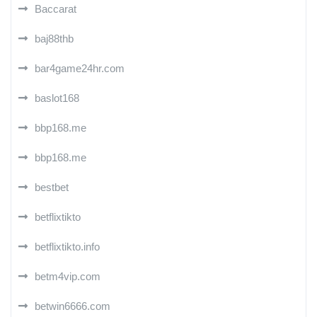
Baccarat
baj88thb
bar4game24hr.com
baslot168
bbp168.me
bbp168.me
bestbet
betflixtikto
betflixtikto.info
betm4vip.com
betwin6666.com