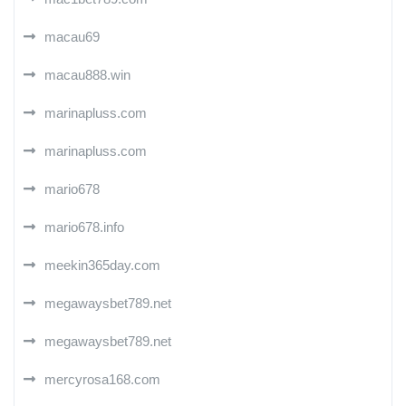
macau69
macau888.win
marinapluss.com
marinapluss.com
mario678
mario678.info
meekin365day.com
megawaysbet789.net
megawaysbet789.net
mercyrosa168.com