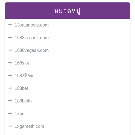
หมวดหมู่
13satanbets.com
1688vegasx.com
1688vegasx.com
168slot
168สล็อต
188bet
188betth
1xbet
1xgameth.com