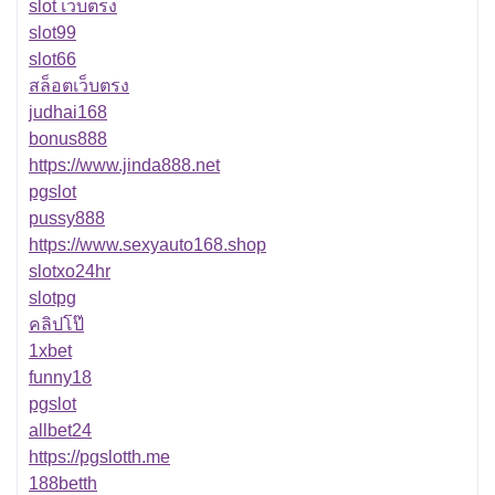
slot เว็บตรง
slot99
slot66
สล็อตเว็บตรง
judhai168
bonus888
https://www.jinda888.net
pgslot
pussy888
https://www.sexyauto168.shop
slotxo24hr
slotpg
คลิปโป๊
1xbet
funny18
pgslot
allbet24
https://pgslotth.me
188betth