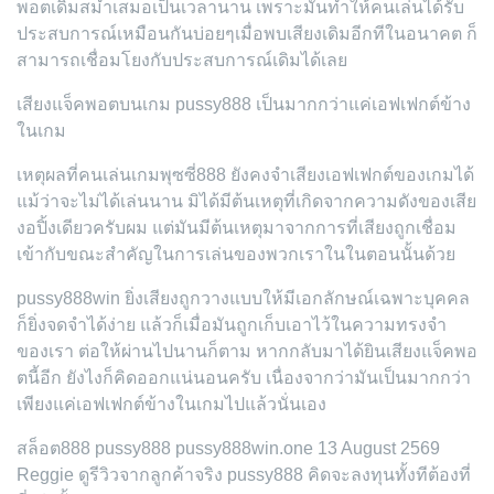
พอตเดิมสม่ำเสมอเป็นเวลานาน เพราะมันทำให้คนเล่นได้รับ
ประสบการณ์เหมือนกันบ่อยๆเมื่อพบเสียงเดิมอีกทีในอนาคต ก็
สามารถเชื่อมโยงกับประสบการณ์เดิมได้เลย
เสียงแจ็คพอตบนเกม pussy888 เป็นมากกว่าแค่เอฟเฟกต์ข้าง
ในเกม
เหตุผลที่คนเล่นเกมพุซซี่888 ยังคงจำเสียงเอฟเฟกต์ของเกมได้
แม้ว่าจะไม่ได้เล่นนาน มิได้มีต้นเหตุที่เกิดจากความดังของเสีย
งอปิ้งเดียวครับผม แต่มันมีต้นเหตุมาจากการที่เสียงถูกเชื่อม
เข้ากับขณะสำคัญในการเล่นของพวกเราในในตอนนั้นด้วย
pussy888win ยิ่งเสียงถูกวางแบบให้มีเอกลักษณ์เฉพาะบุคคล
ก็ยิ่งจดจำได้ง่าย แล้วก็เมื่อมันถูกเก็บเอาไว้ในความทรงจำ
ของเรา ต่อให้ผ่านไปนานก็ตาม หากกลับมาได้ยินเสียงแจ็คพอ
ตนี้อีก ยังไงก็คิดออกแน่นอนครับ เนื่องจากว่ามันเป็นมากกว่า
เพียงแค่เอฟเฟกต์ข้างในเกมไปแล้วนั่นเอง
สล็อต888 pussy888 pussy888win.one 13 August 2569
Reggie ดูรีวิวจากลูกค้าจริง pussy888 คิดจะลงทุนทั้งทีต้องที่