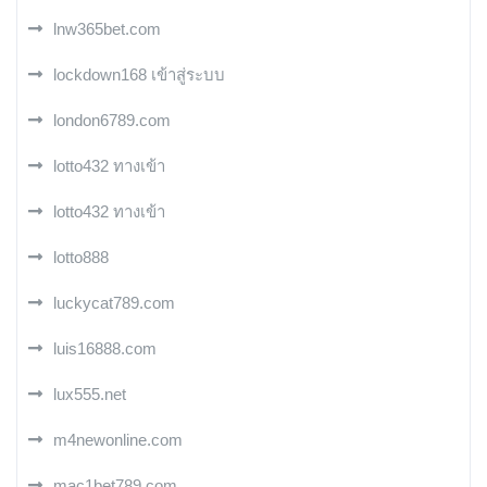
lnw365bet.com
lockdown168 เข้าสู่ระบบ
london6789.com
lotto432 ทางเข้า
lotto432 ทางเข้า
lotto888
luckycat789.com
luis16888.com
lux555.net
m4newonline.com
mac1bet789.com