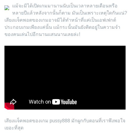
แม้จะมิได้เปิดเกมมานานนับเป็นเวลาหลายเดือนหรือ
หลายปีแล้วหลังจากนั้นก็ตาม มันเป็นเพราะเหตุใดกันแน่?
เสียงแจ็คพอตของเกมอาจมิได้ทำหน้าที่แค่เป็นเอฟเฟกต์
ประกอบเกมเพียงแค่นั้น แม้กระนั้นมันยังติดอยู่ในความจำ
ของคนเล่นไปอีกนานแสนนานเลยล่ะ!
เสียงแจ็คพอตของเกม pussy888 มักผูกกับตอนที่เราพึงพอใจ
เยอะที่สุด