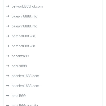
betworld369hot.com
bluewin8888.info
bluewin8888.info
bombet888.win
bombet888.win
bonanza99
bonus888
boonlert1688.com
boonlert1688.com
brazil999
brazil999 ทางเข้า