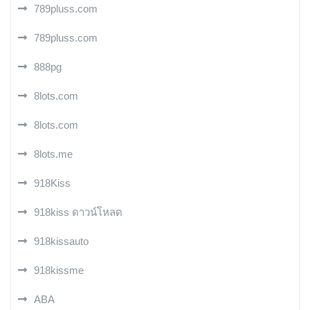
789pluss.com
789pluss.com
888pg
8lots.com
8lots.com
8lots.me
918Kiss
918kiss ดาวน์โหลด
918kissauto
918kissme
ABA