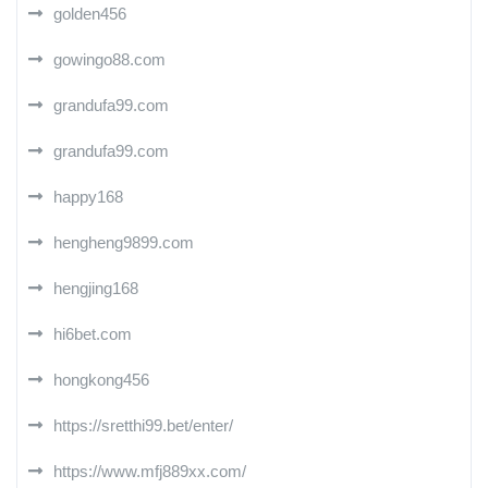
golden456
gowingo88.com
grandufa99.com
grandufa99.com
happy168
hengheng9899.com
hengjing168
hi6bet.com
hongkong456
https://sretthi99.bet/enter/
https://www.mfj889xx.com/