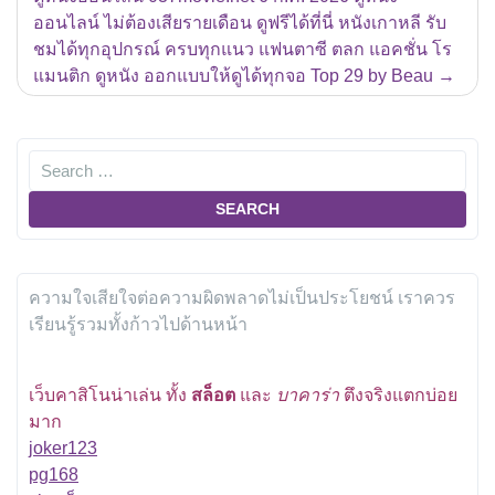
ออนไลน์ ไม่ต้องเสียรายเดือน ดูฟรีได้ที่นี่ หนังเกาหลี รับ
ชมได้ทุกอุปกรณ์ ครบทุกแนว แฟนตาซี ตลก แอคชั่น โร
แมนติก ดูหนัง ออกแบบให้ดูได้ทุกจอ Top 29 by Beau
ความใจเสียใจต่อความผิดพลาดไม่เป็นประโยชน์ เราควร
เรียนรู้รวมทั้งก้าวไปด้านหน้า
เว็บคาสิโนน่าเล่น ทั้ง
สล็อต
และ
บาคาร่า
ตึงจริงแตกบ่อย
มาก
joker123
pg168