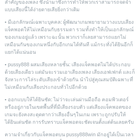
สำคัญของเพลง ซึ่งนำมาซึ่งการทำให้พวกเราสามารถจดจำ
แบบเสียงนี้ได้ง่ายดายเสียยิ่งกว่าเดิม
• มีเอกลักษณ์เฉพาะบุคคล: ผู้พัฒนาเกมพยายามวางแบบเสียง
แจ็คพอตให้ไม่เหมือนกับธรรมดา รวมทั้งทำให้เป็นเอกลักษณ์
ของเกมอยู่แล้ว เพราะฉะนั้น พวกเราก็เลยสามารถแยกไม่
เหมือนกันของเกมหนึ่งกับอีกเกมได้ทันที แม้กระทั่งได้ยินอีกก็
แยกได้แน่นอน
• pussy888 ผสมเสียงหลายชั้น: เสียงแจ็คพอตไม่ได้ประกอบ
ด้วยเสียงเดียว แต่มันจะรวมเอาเสียงเพลง เสียงเอฟเฟกต์ และก็
จังหวะการไล่ระดับเสียงเข้าด้วยกัน นำไปสู่คุณสมบัติเฉพาะที่
ไม่เหมือนกับเสียงประกอบทั่วไปอีกด้วย
• ออกแบบให้ได้ยินชัด: ไม่ว่าจะเล่นผ่านมือถือ คอมพิวเตอร์
หรืออยู่ภายในเขตพื้นที่ที่มีเสียงรอบตัว แต่เสียงแจ็คพอตของ
เกมจะยังคงสะดุดตากว่าเสียงอื่นๆในเกม เพราะถูกปรับให้
ได้ยินเด่นชัด การรับทราบแจ็คพอตจะชัดเจนตั้งแต่ต้นเลยครับ
ความจำเกี่ยวกับแจ็คพอตบน pussy888win มักอยู่ได้เป็นเวลา