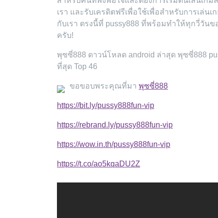
สำหรับคนที่พึงพอใจและต้องการเริ่มต้นเล่นเกม
เรา และรับเครดิตฟรีเพื่อใช้เพื่อสำหรับการเล่น
กับเรา ตรงนี้ที่ pussy888 ที่พร้อมทำให้ทุกวี่ว
ครับ!
พุซซี่888 ดาวน์โหลด android ล่าสุด พุซซี่888 
ที่สุด Top 46
ขอขอบพระคุณที่มา
พุซซี่888
https://bit.ly/pussy888fun-vip
https://rebrand.ly/pussy888fun-vip
https://wow.in.th/pussy888fun-vip
https://t.co/ao5kqaDU2Z