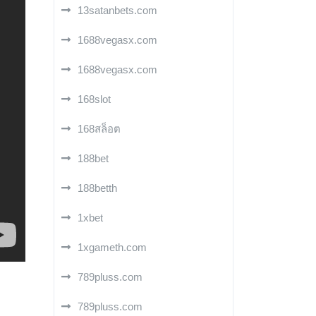
13satanbets.com
1688vegasx.com
1688vegasx.com
168slot
168สล็อต
188bet
188betth
1xbet
1xgameth.com
789pluss.com
789pluss.com