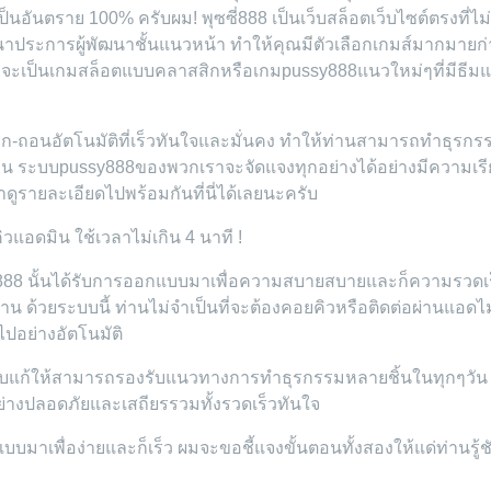
อันตราย 100% ครับผม! พุซซี่888 เป็นเว็บสล็อตเว็บไซต์ตรงที่ไม่ผ
นาประการผู้พัฒนาชั้นแนวหน้า ทำให้คุณมีตัวเลือกเกมส์มากมายก
ไม่ว่าจะเป็นเกมสล็อตแบบคลาสสิกหรือเกมpussy888แนวใหม่ๆที่มีธีม
ฝาก-ถอนอัตโนมัติที่เร็วทันใจและมั่นคง ทำให้ท่านสามารถทำธุรกร
อน ระบบpussy888ของพวกเราจะจัดแจงทุกอย่างได้อย่างมีความเรี
มาดูรายละเอียดไปพร้อมกันที่นี่ได้เลยนะครับ
วแอดมิน ใช้เวลาไม่เกิน 4 นาที !
ต888 นั้นได้รับการออกแบบมาเพื่อความสบายสบายและก็ความรวดเ
 ด้วยระบบนี้ ท่านไม่จำเป็นที่จะต้องคอยคิวหรือติดต่อผ่านแอดไม่
ไปอย่างอัตโนมัติ
ับแก้ให้สามารถรองรับแนวทางการทำธุรกรรมหลายชิ้นในทุกๆวัน 
ย่างปลอดภัยและเสถียรรวมทั้งรวดเร็วทันใจ
บมาเพื่อง่ายและก็เร็ว ผมจะขอชี้แจงขั้นตอนทั้งสองให้แด่ท่านรู้ช