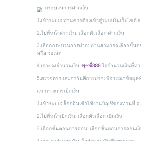
กระบวนการฝากเงิน
1.เข้าระบบ: ท่านควรต้องเข้าสู่ระบบในเว็บไซต์ sl
2.ไปที่หน้าฝากเงิน: เลือกตัวเลือก ฝากเงิน
3.เลือกกระบวนการฝาก: ท่านสามารถเลือกขั้นตอ
หรือ วอเล็ต
4.เจาะจงจำนวนเงิน:
พุซซี่888
ใส่จำนวนเงินที่ท
5.ตรวจตราและการันตีการฝาก: พิจารณาข้อมูลทั้ง
แนวทางการเบิกเงิน
1.เข้าระบบ: ล็อกอินเข้าใช้งานบัญชีของท่านที่ 
2.ไปที่หน้าเบิกเงิน: เลือกตัวเลือก เบิกเงิน
3.เลือกขั้นตอนการถอน: เลือกขั้นตอนการถอนเงิน