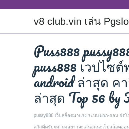
Skip
to
content
v8 club.vin เล่น Pgs
Puss888 pussy88
puss888 เวปไซต์
android ล่าสุด คา
ล่าสุด Top 56 by 
pussy888 เว็บสล็อตมาแรง ระบบ ฝาก-ถอน อัตโนม
สวัสดีครับผม! ผมอยากจะเสนอแนะเว็บสล็อตออนไลน