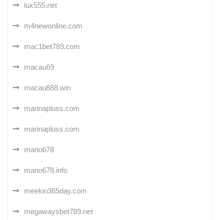
lux555.net
m4newonline.com
mac1bet789.com
macau69
macau888.win
marinapluss.com
marinapluss.com
mario678
mario678.info
meekin365day.com
megawaysbet789.net