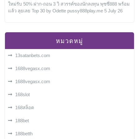
ใหม่รับ 50% ฝาก-ถอน 3 วิ สวรรค์ของนักลงทุน พุซซี่888 พร้อม
แล้ว ลุยเลย Top 30 by Odette pussy888play.me 5 July 26
หมวดหมู่
13satanbets.com
1688vegasx.com
1688vegasx.com
168slot
168สล็อต
188bet
188betth