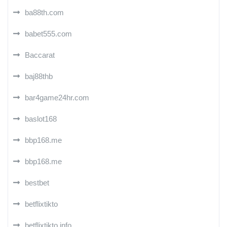
ba88th.com
babet555.com
Baccarat
baj88thb
bar4game24hr.com
baslot168
bbp168.me
bbp168.me
bestbet
betflixtikto
betflixtikto.info