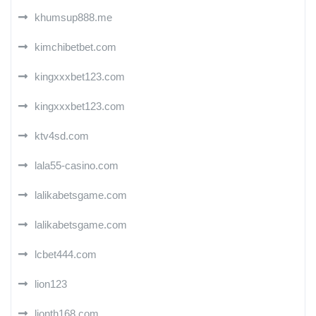
khumsup888.me
kimchibetbet.com
kingxxxbet123.com
kingxxxbet123.com
ktv4sd.com
lala55-casino.com
lalikabetsgame.com
lalikabetsgame.com
lcbet444.com
lion123
lionth168.com