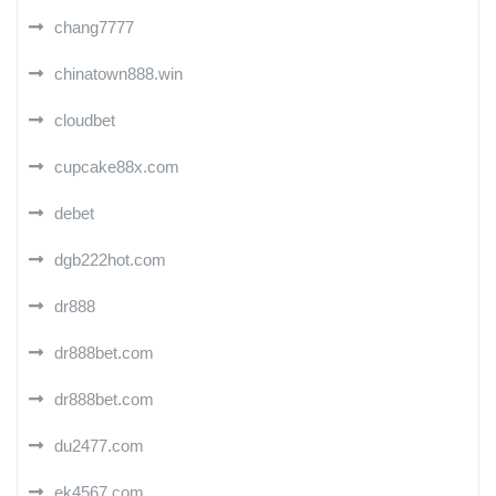
chang7777
chinatown888.win
cloudbet
cupcake88x.com
debet
dgb222hot.com
dr888
dr888bet.com
dr888bet.com
du2477.com
ek4567.com