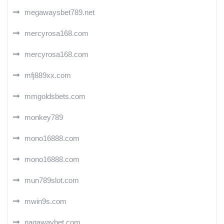
megawaysbet789.net
mercyrosa168.com
mercyrosa168.com
mfj889xx.com
mmgoldsbets.com
monkey789
mono16888.com
mono16888.com
mun789slot.com
mwin9s.com
nagawaybet.com