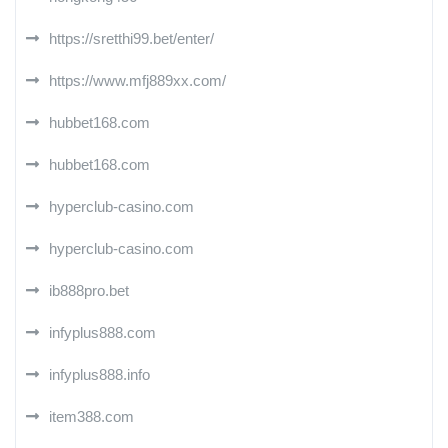
https://sretthi99.bet/enter/
https://www.mfj889xx.com/
hubbet168.com
hubbet168.com
hyperclub-casino.com
hyperclub-casino.com
ib888pro.bet
infyplus888.com
infyplus888.info
item388.com