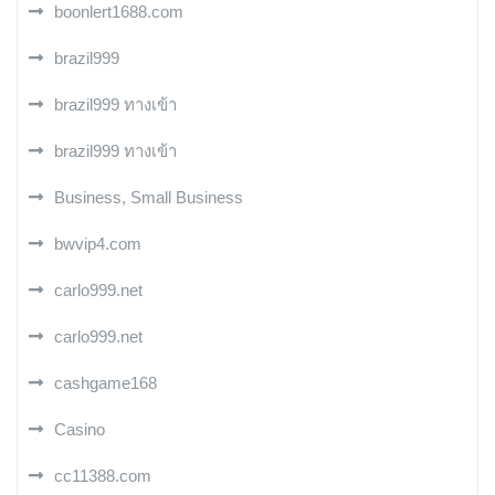
boonlert1688.com
brazil999
brazil999 ทางเข้า
brazil999 ทางเข้า
Business, Small Business
bwvip4.com
carlo999.net
carlo999.net
cashgame168
Casino
cc11388.com