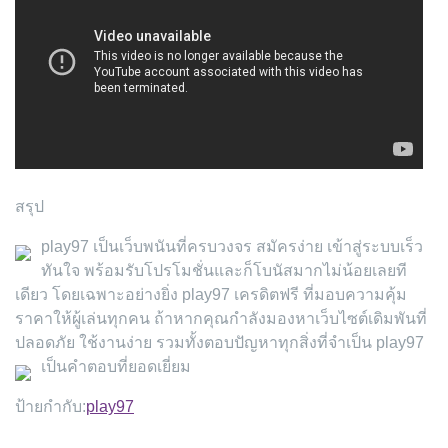
สรุป
play97 เป็นเว็บพนันที่ครบวงจร สมัครง่าย เข้าสู่ระบบเร็ว
ทันใจ พร้อมรับโปรโมชั่นและก็โบนัสมากไม่น้อยเลยที
เดียว โดยเฉพาะอย่างยิ่ง play97 เครดิตฟรี ที่มอบความคุ้ม
ราคาให้ผู้เล่นทุกคน ถ้าหากคุณกำลังมองหาเว็บไซต์เดิมพันที่
ปลอดภัย ใช้งานง่าย รวมทั้งตอบปัญหาทุกสิ่งที่จำเป็น play97
เป็นคำตอบที่ยอดเยี่ยม
ป้ายกำกับ:
play97