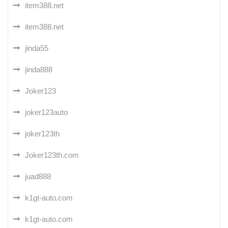
item388.net
item388.net
jinda55
jinda888
Joker123
joker123auto
joker123th
Joker123th.com
juad888
k1gt-auto.com
k1gt-auto.com