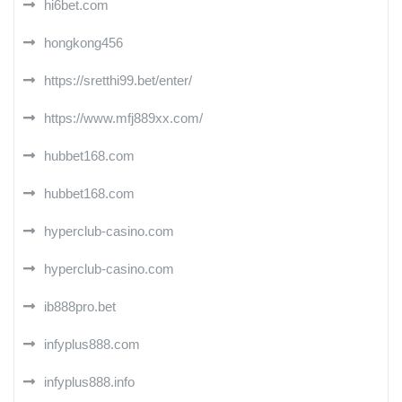
hi6bet.com
hongkong456
https://sretthi99.bet/enter/
https://www.mfj889xx.com/
hubbet168.com
hubbet168.com
hyperclub-casino.com
hyperclub-casino.com
ib888pro.bet
infyplus888.com
infyplus888.info