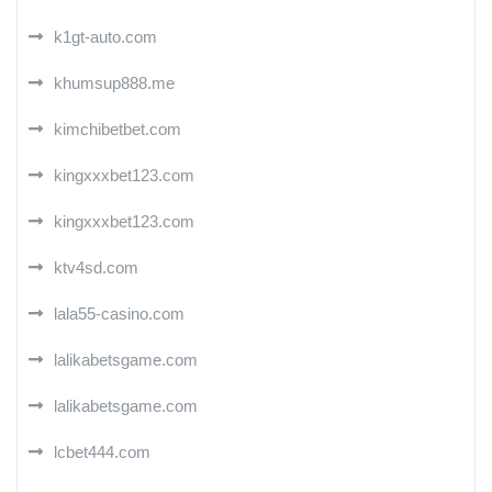
k1gt-auto.com
khumsup888.me
kimchibetbet.com
kingxxxbet123.com
kingxxxbet123.com
ktv4sd.com
lala55-casino.com
lalikabetsgame.com
lalikabetsgame.com
lcbet444.com