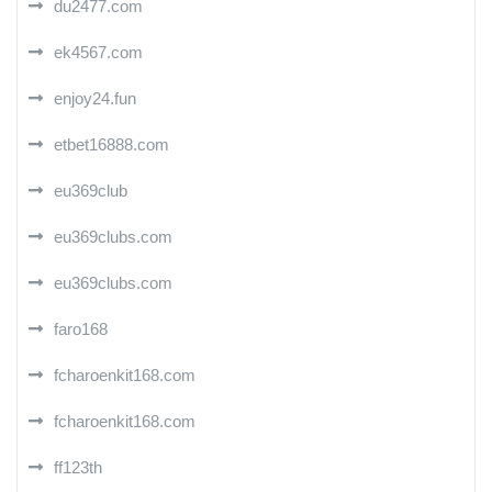
du2477.com
ek4567.com
enjoy24.fun
etbet16888.com
eu369club
eu369clubs.com
eu369clubs.com
faro168
fcharoenkit168.com
fcharoenkit168.com
ff123th