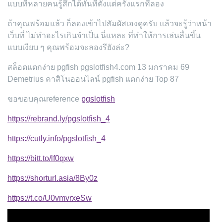
แบบที่หลายคนรู้สึกได้ทันทีตั้งแต่ครั้งแรกที่ลอง
ถ้าคุณพร้อมแล้ว ก็ลองเข้าไปสัมผัสเองดูครับ แล้วจะรู้ว่าหน้า
เว็บที่ ไม่ทำอะไรเกินจำเป็น นี่แหละ ที่ทำให้การเล่นลื่นขึ้น
แบบเงียบ ๆ คุณพร้อมจะลองรึยังล่ะ?
สล็อตแตกง่าย pgfish pgslotfish4.com 13 มกราคม 69
Demetrius คาสิโนออนไลน์ pgfish แตกง่าย Top 87
ขอขอบคุณreference
pgslotfish
https://rebrand.ly/pgslotfish_4
https://cutly.info/pgslotfish_4
https://bitt.to/lf0qxw
https://shorturl.asia/8By0z
https://t.co/U0vmvrxeSw