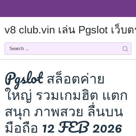
Skip
to
content
v8 club.vin เล่น Pgslot เว
Pgslot สล็อตค่าย
ใหญ่ รวมเกมฮิต แตก
สนุก ภาพสวย ลื่นบน
มือถือ 12 FEB 2026