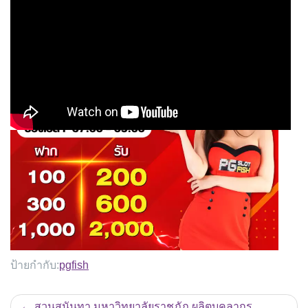
ป้ายกำกับ:
pgfish
แนะแนว
สวนสุนันทา มหาวิทยาลัยราชภัฏ ผลิตบุคลากร