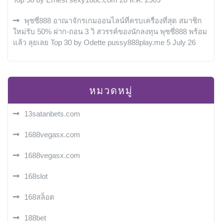
พุซซี่888 อาณาจักรเกมออนไลน์ที่ครบเครื่องที่สุด สมาชิก
ใหม่รับ 50% ฝาก-ถอน 3 วิ สวรรค์ของนักลงทุน พุซซี่888 พร้อม
แล้ว ลุยเลย Top 30 by Odette pussy888play.me 5 July 26
หมวดหมู่
13satanbets.com
1688vegasx.com
1688vegasx.com
168slot
168สล็อต
188bet