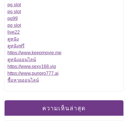
pg slot
pg slot
pg99
pg slot
live22
ดูหนัง
ดูหนังฟรี
https://www.keepmovie.me
ดูหนังออนไลน์
https://www.sexy168.vip
https://www.punpro777.ai
ซื้อหวยออนไลน์
ความเห็นล่าสุด