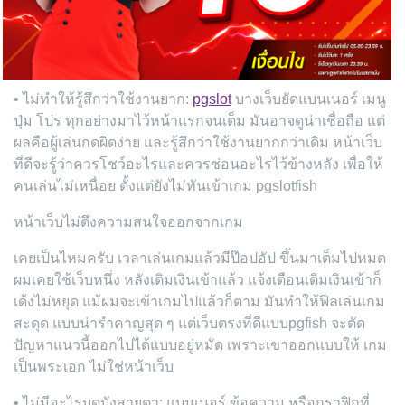
• ไม่ทำให้รู้สึกว่าใช้งานยาก:
pgslot
บางเว็บยัดแบนเนอร์ เมนู
ปุ่ม โปร ทุกอย่างมาไว้หน้าแรกจนเต็ม มันอาจดูน่าเชื่อถือ แต่
ผลคือผู้เล่นกดผิดง่าย และรู้สึกว่าใช้งานยากกว่าเดิม หน้าเว็บ
ที่ดีจะรู้ว่าควรโชว์อะไรและควรซ่อนอะไรไว้ข้างหลัง เพื่อให้
คนเล่นไม่เหนื่อย ตั้งแต่ยังไม่ทันเข้าเกม pgslotfish
หน้าเว็บไม่ดึงความสนใจออกจากเกม
เคยเป็นไหมครับ เวลาเล่นเกมแล้วมีป๊อปอัป ขึ้นมาเต็มไปหมด
ผมเคยใช้เว็บหนึ่ง หลังเติมเงินเข้าแล้ว แจ้งเตือนเติมเงินเข้าก็
เด้งไม่หยุด แม้ผมจะเข้าเกมไปแล้วก็ตาม มันทำให้ฟีลเล่นเกม
สะดุด แบบน่ารำคาญสุด ๆ แต่เว็บตรงที่ดีแบบpgfish จะตัด
ปัญหาแนวนี้ออกไปได้แบบอยู่หมัด เพราะเขาออกแบบให้ เกม
เป็นพระเอก ไม่ใช่หน้าเว็บ
• ไม่มีอะไรบดบังสายตา: แบนเนอร์ ข้อความ หรือกราฟิกที่