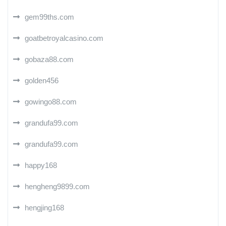
gem99ths.com
goatbetroyalcasino.com
gobaza88.com
golden456
gowingo88.com
grandufa99.com
grandufa99.com
happy168
hengheng9899.com
hengjing168