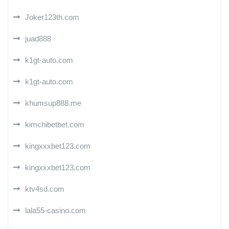
Joker123th.com
juad888
k1gt-auto.com
k1gt-auto.com
khumsup888.me
kimchibetbet.com
kingxxxbet123.com
kingxxxbet123.com
ktv4sd.com
lala55-casino.com