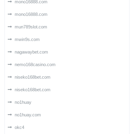
mono16888.com
mono16888.com
mun789slot.com
mwin9s.com
nagawaybet.com
nemo168casino.com
niseko168bet.com
niseko168bet.com
no1huay
no1huay.com
okc4