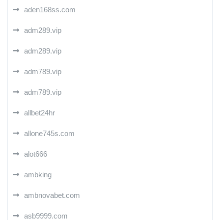
aden168ss.com
adm289.vip
adm289.vip
adm789.vip
adm789.vip
allbet24hr
allone745s.com
alot666
ambking
ambnovabet.com
asb9999.com