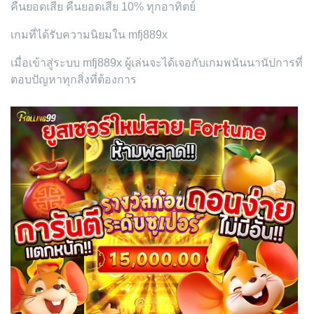
คืนยอดเสีย คืนยอดเสีย 10% ทุกอาทิตย์
เกมที่ได้รับความนิยมใน mfj889x
เมื่อเข้าสู่ระบบ mfj889x ผู้เล่นจะได้เจอกับเกมพนันนานัปการที่
ตอบปัญหาทุกสิ่งที่ต้องการ