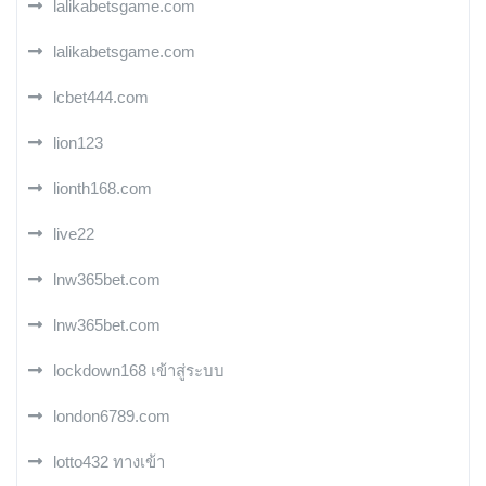
lalikabetsgame.com
lalikabetsgame.com
lcbet444.com
lion123
lionth168.com
live22
lnw365bet.com
lnw365bet.com
lockdown168 เข้าสู่ระบบ
london6789.com
lotto432 ทางเข้า