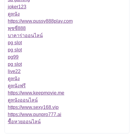
joker123
ดูหนัง
https://www.pussy888play.com
พุซซี่888
บาคาร่าออนไลน์
pg slot
pg slot
pg99
pg slot
live22
ดูหนัง
ดูหนังฟรี
https://www.keepmovie.me
ดูหนังออนไลน์
https://www.sexy168.vip
https://www.punpro777.ai
ซื้อหวยออนไลน์