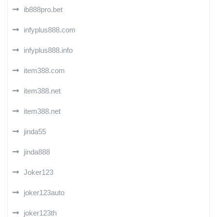
ib888pro.bet
infyplus888.com
infyplus888.info
item388.com
item388.net
item388.net
jinda55
jinda888
Joker123
joker123auto
joker123th