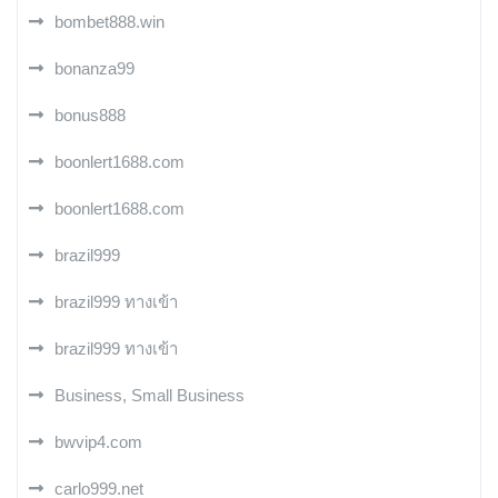
bombet888.win
bonanza99
bonus888
boonlert1688.com
boonlert1688.com
brazil999
brazil999 ทางเข้า
brazil999 ทางเข้า
Business, Small Business
bwvip4.com
carlo999.net