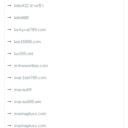
lotto432 ทางเข้า
lotto888
luckycat789.com
luis16888.com
lux555.net
m4newonline.com
mac1bet789.com
macau69
macau888.win
marinapluss.com
marinapluss.com