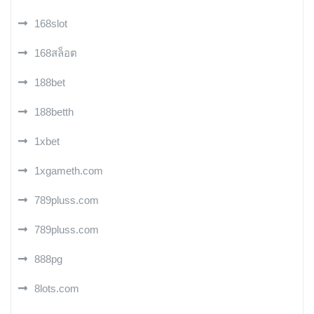
168slot
168สล็อต
188bet
188betth
1xbet
1xgameth.com
789pluss.com
789pluss.com
888pg
8lots.com