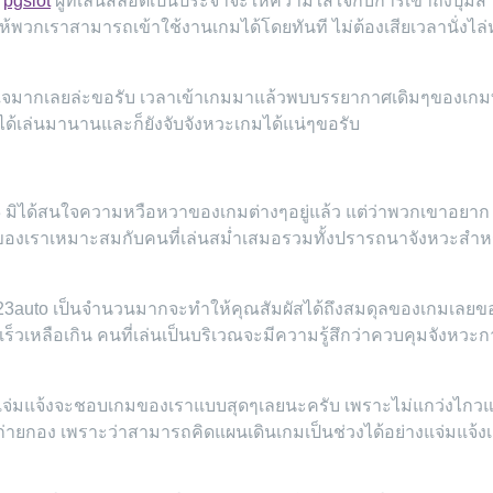
:
pgslot
ผู้ที่เล่นสล็อตเป็นประจำจะให้ความใส่ใจกับการเข้าถึงปุ่มส
ให้พวกเราสามารถเข้าใช้งานเกมได้โดยทันที ไม่ต้องเสียเวลานั่งไล
ขใจมากเลยล่ะขอรับ เวลาเข้าเกมมาแล้วพบบรรยากาศเดิมๆของเกมที่ร
ไม่ได้เล่นมานานและก็ยังจับจังหวะเกมได้แน่ๆขอรับ
3 มิได้สนใจความหวือหวาของเกมต่างๆอยู่แล้ว แต่ว่าพวกเขาอยาก
มของเราเหมาะสมกับคนที่เล่นสม่ำเสมอรวมทั้งปรารถนาจังหวะสำห
er123auto เป็นจำนวนมากจะทำให้คุณสัมผัสได้ถึงสมดุลของเกมเลยข
คเร็วเหลือเกิน คนที่เล่นเป็นบริเวณจะมีความรู้สึกว่าควบคุมจังหวะก
เล่นแจ่มแจ้งจะชอบเกมของเราแบบสุดๆเลยนะครับ เพราะไม่แกว่งไกว
ายกอง เพราะว่าสามารถคิดแผนเดินเกมเป็นช่วงได้อย่างแจ่มแจ้ง