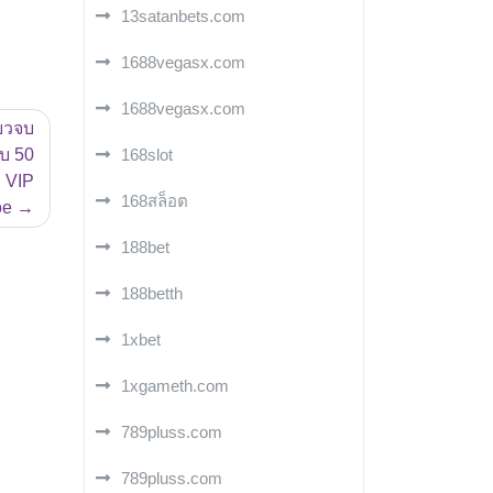
13satanbets.com
1688vegasx.com
1688vegasx.com
ียวจบ
168slot
ับ 50
บ VIP
168สล็อต
oe
188bet
188betth
1xbet
1xgameth.com
789pluss.com
789pluss.com