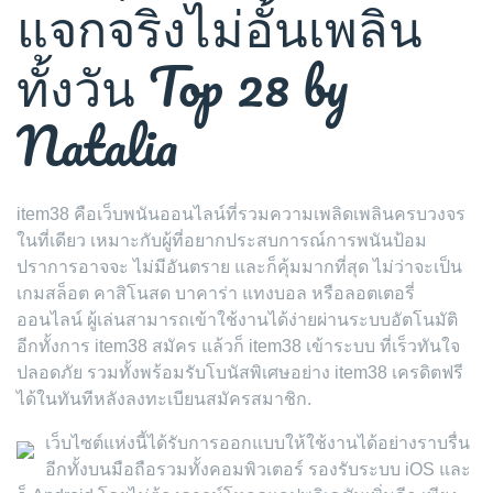
แจกจริงไม่อั้นเพลิน
ทั้งวัน Top 28 by
Natalia
item38 คือเว็บพนันออนไลน์ที่รวมความเพลิดเพลินครบวงจร
ในที่เดียว เหมาะกับผู้ที่อยากประสบการณ์การพนันป้อม
ปราการอาจจะ ไม่มีอันตราย และก็คุ้มมากที่สุด ไม่ว่าจะเป็น
เกมสล็อต คาสิโนสด บาคาร่า แทงบอล หรือลอตเตอรี่
ออนไลน์ ผู้เล่นสามารถเข้าใช้งานได้ง่ายผ่านระบบอัตโนมัติ
อีกทั้งการ item38 สมัคร แล้วก็ item38 เข้าระบบ ที่เร็วทันใจ
ปลอดภัย รวมทั้งพร้อมรับโบนัสพิเศษอย่าง item38 เครดิตฟรี
ได้ในทันทีหลังลงทะเบียนสมัครสมาชิก.
เว็บไซต์แห่งนี้ได้รับการออกแบบให้ใช้งานได้อย่างราบรื่น
อีกทั้งบนมือถือรวมทั้งคอมพิวเตอร์ รองรับระบบ iOS และ