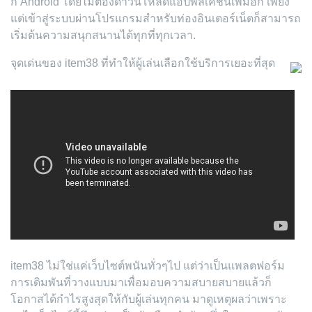
ก็ Android โดยไม่ต้องดาวน์โหลดแอปพลิเคชันเพิ่มอีก เพียง
แต่เข้าสู่ระบบผ่านโปรแกรมสำหรับท่องอินเตอร์เน็ตก็สามารถ
เริ่มต้นความสนุกสนานได้ทุกที่ทุกเวลา.
จุดเด่นของ item38 ที่ทำให้ผู้เล่นเลือกใช้บริการเยอะที่สุด
item38 ไม่ใช่แค่เว็บไซต์พนันทั่วๆไป แต่ว่าเป็นแพลตฟอร์ม
การเดิมพันที่วางแบบมาเพื่อมอบความสบายสบายแล้วก็
โอกาสได้กำไรสูงสุดให้กับผู้เล่นทุกคน มาดูเหตุผลว่าเพราะ