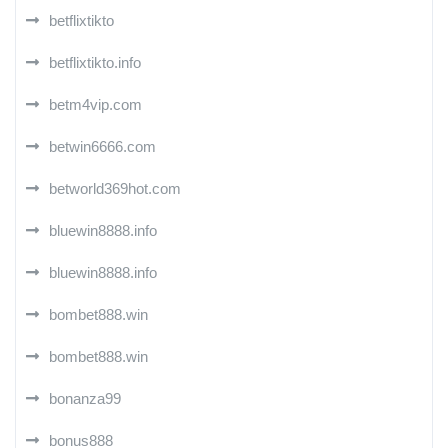
betflixtikto
betflixtikto.info
betm4vip.com
betwin6666.com
betworld369hot.com
bluewin8888.info
bluewin8888.info
bombet888.win
bombet888.win
bonanza99
bonus888