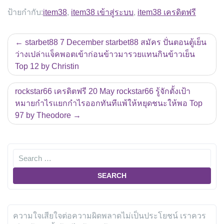
ป้ายกำกับ:
item38
,
item38 เข้าสู่ระบบ
,
item38 เครดิตฟรี
แนะแนว
starbet88 7 December starbet88 สมัคร ปั่นตอนตู้เย็น
เรื่อง
ว่างเปล่าแจ็คพอตเข้าก่อนข้าวมารวยแทนกินข้าวเย็น
Top 12 by Christin
rockstar66 เครดิตฟรี 20 May rockstar66 รู้จักตั้งเป้า
หมายกำไรแยกกำไรออกทันทีแพ้ให้หยุดชนะให้พอ Top
97 by Theodore
ความใจเสียใจต่อความผิดพลาดไม่เป็นประโยชน์ เราควร