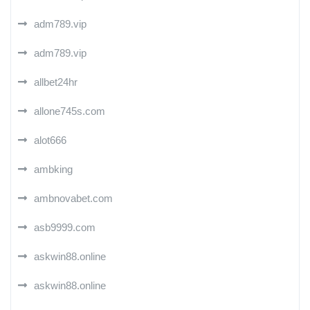
adm789.vip
adm789.vip
allbet24hr
allone745s.com
alot666
ambking
ambnovabet.com
asb9999.com
askwin88.online
askwin88.online