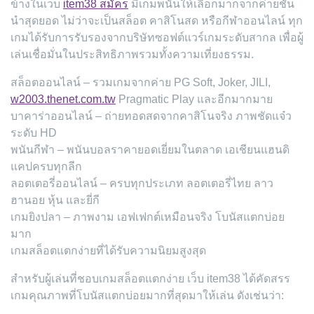
ข้างในเว็บ
item38 สมัคร
มีเกมพนันให้เลือกมากจากค่ายชั้น
นำสุดยอด ไม่ว่าจะเป็นสล็อต คาสิโนสด หรือกีฬาออนไลน์ ทุก
เกมได้รับการรับรองจากบริษัทซอฟต์แวร์เกมระดับสากล เพื่อผู้
เล่นเชื่อมั่นในประสิทธิภาพรวมทั้งความเที่ยงธรรม.
สล็อตออนไลน์ – รวมเกมจากค่าย PG Soft, Joker, JILI,
w2003.thenet.com.tw
Pragmatic Play และอีกมากมาย
บาคาร่าออนไลน์ – ถ่ายทอดสดจากคาสิโนจริง ภาพชัดแจ๋ว
ระดับ HD
พนันกีฬา – พนันบอลราคายอดเยี่ยมในตลาด เอเชียนแฮนดิ
แคปครบทุกลีก
ลอตเตอรี่ออนไลน์ – ครบทุกประเภท ลอตเตอรี่ไทย ลาว
ฮานอย หุ้น และยี่กี
เกมยิงปลา – ภาพงาม เอฟเฟกต์เหมือนจริง โบนัสแตกบ่อย
มาก
เกมสล็อตแตกง่ายที่ได้รับความนิยมสูงสุด
สำหรับผู้เล่นที่ชอบเกมสล็อตแตกง่าย เว็บ item38 ได้คัดสรร
เกมคุณภาพที่โบนัสแตกบ่อยมากที่สุดมาให้เล่น ดังเช่นว่า: