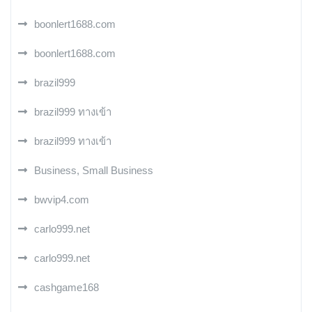
boonlert1688.com
boonlert1688.com
brazil999
brazil999 ทางเข้า
brazil999 ทางเข้า
Business, Small Business
bwvip4.com
carlo999.net
carlo999.net
cashgame168