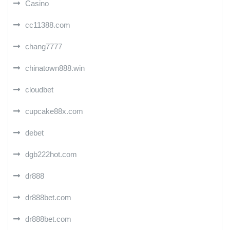
Casino
cc11388.com
chang7777
chinatown888.win
cloudbet
cupcake88x.com
debet
dgb222hot.com
dr888
dr888bet.com
dr888bet.com