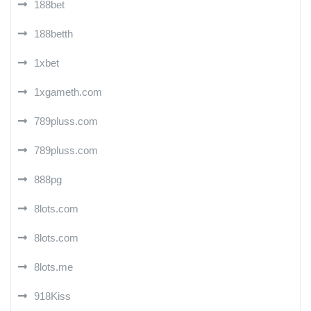
188bet
188betth
1xbet
1xgameth.com
789pluss.com
789pluss.com
888pg
8lots.com
8lots.com
8lots.me
918Kiss