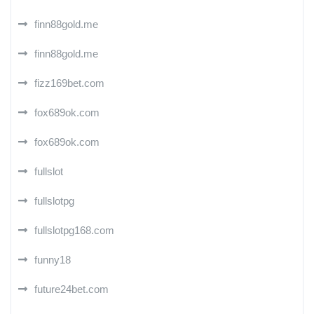
finn88gold.me
finn88gold.me
fizz169bet.com
fox689ok.com
fox689ok.com
fullslot
fullslotpg
fullslotpg168.com
funny18
future24bet.com