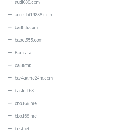
audi688.com
autoslot16888.com
ba88th.com
babet555.com
Baccarat
baj88thb
bar4game24hr.com
baslot168
bbp168.me
bbp168.me
bestbet