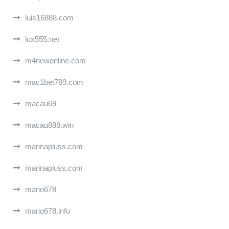
luis16888.com
lux555.net
m4newonline.com
mac1bet789.com
macau69
macau888.win
marinapluss.com
marinapluss.com
mario678
mario678.info