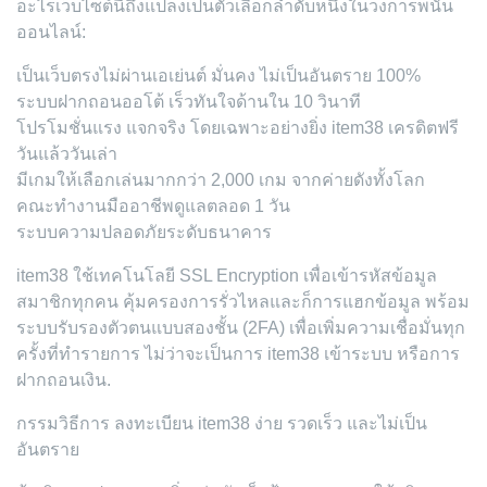
อะไรเว็บไซต์นี้ถึงแปลงเป็นตัวเลือกลำดับหนึ่งในวงการพนัน
ออนไลน์:
เป็นเว็บตรงไม่ผ่านเอเย่นต์ มั่นคง ไม่เป็นอันตราย 100%
ระบบฝากถอนออโต้ เร็วทันใจด้านใน 10 วินาที
โปรโมชั่นแรง แจกจริง โดยเฉพาะอย่างยิ่ง item38 เครดิตฟรี
วันแล้ววันเล่า
มีเกมให้เลือกเล่นมากกว่า 2,000 เกม จากค่ายดังทั้งโลก
คณะทำงานมืออาชีพดูแลตลอด 1 วัน
ระบบความปลอดภัยระดับธนาคาร
item38 ใช้เทคโนโลยี SSL Encryption เพื่อเข้ารหัสข้อมูล
สมาชิกทุกคน คุ้มครองการรั่วไหลและก็การแฮกข้อมูล พร้อม
ระบบรับรองตัวตนแบบสองชั้น (2FA) เพื่อเพิ่มความเชื่อมั่นทุก
ครั้งที่ทำรายการ ไม่ว่าจะเป็นการ item38 เข้าระบบ หรือการ
ฝากถอนเงิน.
กรรมวิธีการ ลงทะเบียน item38 ง่าย รวดเร็ว และไม่เป็น
อันตราย