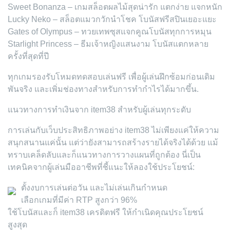
Sweet Bonanza – เกมสล็อตผลไม้สุดน่ารัก แตกง่าย แจกหนัก
Lucky Neko – สล็อตแมวกวักนำโชค โบนัสฟรีสปินเยอะแยะ
Gates of Olympus – ทวยเทพซุสแจกคูณโบนัสทุกการหมุน
Starlight Princess – ธีมเจ้าหญิงแสนงาม โบนัสแตกหลาย
ครั้งที่สุดที่ปี
ทุกเกมรองรับโหมดทดสอบเล่นฟรี เพื่อผู้เล่นฝึกซ้อมก่อนเดิม
พันจริง และเพิ่มช่องทางสำหรับการทำกำไรได้มากขึ้น.
แนวทางการทำเงินจาก item38 สำหรับผู้เล่นทุกระดับ
การเล่นกับเว็บประสิทธิภาพอย่าง item38 ไม่เพียงแค่ให้ความ
สนุกสนานแค่นั้น แต่ว่ายังสามารถสร้างรายได้จริงได้ด้วย แม้
ทราบเคล็ดลับและก็แนวทางการวางแผนที่ถูกต้อง นี่เป็น
เทคนิคจากผู้เล่นมืออาชีพที่ชี้แนะให้ลองใช้ประโยชน์:
ตั้งงบการเล่นต่อวัน และไม่เล่นเกินกำหนด
เลือกเกมที่มีค่า RTP สูงกว่า 96%
ใช้โบนัสและก็ item38 เครดิตฟรี ให้กำเนิดคุณประโยชน์
สูงสุด