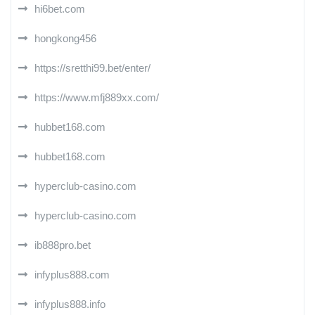
hi6bet.com
hongkong456
https://sretthi99.bet/enter/
https://www.mfj889xx.com/
hubbet168.com
hubbet168.com
hyperclub-casino.com
hyperclub-casino.com
ib888pro.bet
infyplus888.com
infyplus888.info