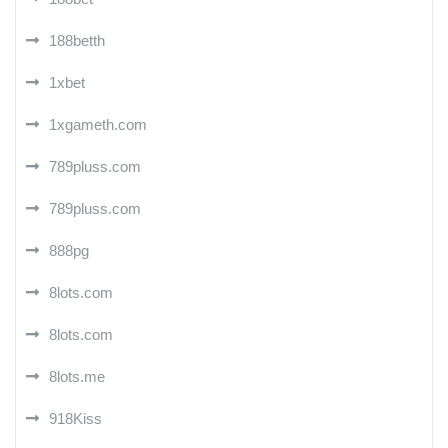
188betth
1xbet
1xgameth.com
789pluss.com
789pluss.com
888pg
8lots.com
8lots.com
8lots.me
918Kiss