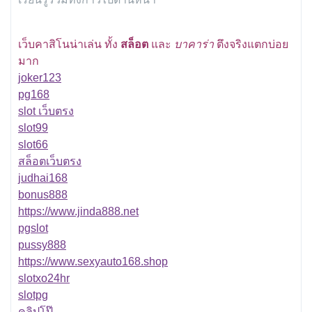
เว็บคาสิโนน่าเล่น ทั้ง
สล็อต
และ
บาคาร่า
ตึงจริงแตกบ่อย
มาก
joker123
pg168
slot เว็บตรง
slot99
slot66
สล็อตเว็บตรง
judhai168
bonus888
https://www.jinda888.net
pgslot
pussy888
https://www.sexyauto168.shop
slotxo24hr
slotpg
คลิปโป๊