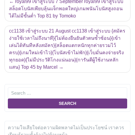
แนะแนว
royal99 เข้าสู่ระบบ 7 September royal99 เข้าสู่ระบบ
เรื่อง
สล็อตโบนัสเพียบลุ้นแจ็กพอตใหญ่เกมพนันโบนัสสูงถอน
ได้ไม่มีขั้นต่ำ Top 81 by Tomoko
cc1138 เข้าสู่ระบบ 21 August cc1138 เข้าสู่ระบบ {สมัคร
ง่ายใช้เวลาไม่ถึงนาที}{ไม่ต้องยืนยันตัวตนซ้ำซ้อน}{เข้า
เล่นได้ทันทีหลังสมัคร}{สล็อตแตกหนักทุกค่ายรวมไว้
ครบ}{เกมใหม่เข้าไว}{โบนัสเข้าไม่พัก}{เว็บมั่นคงจ่ายจริง
ทุกยอด}{ไม่มีประวัติโกงแน่นอน}{การันตีผู้ใช้งานหลัก
แสน} Top 45 by Marcel
ความใจเสียใจต่อความผิดพลาดไม่เป็นประโยชน์ เราควร
เรียนรู้รวมทั้งก้าวไปด้านหน้า