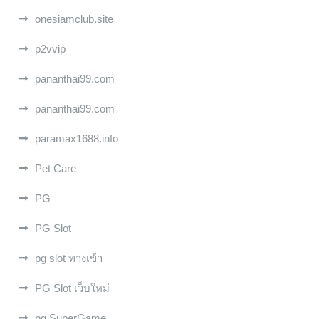
onesiamclub.site
p2vvip
pananthai99.com
pananthai99.com
paramax1688.info
Pet Care
PG
PG Slot
pg slot ทางเข้า
PG Slot เว็บใหม่
pg SuperGame