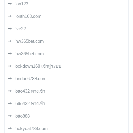
lion123
lionth168.com
live22
lnw365bet.com
lnw365bet.com
lockdown168 เข้าสู่ระบบ
london6789.com
lotto432 ทางเข้า
lotto432 ทางเข้า
lotto888
luckycat789.com