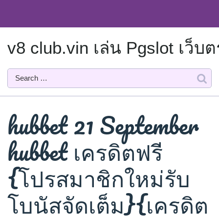
Skip
to
content
v8 club.vin เล่น Pgslot เว
hubbet 21 September
hubbet เครดิตฟรี
{โปรสมาชิกใหม่รับ
โบนัสจัดเต็ม}{เครดิต