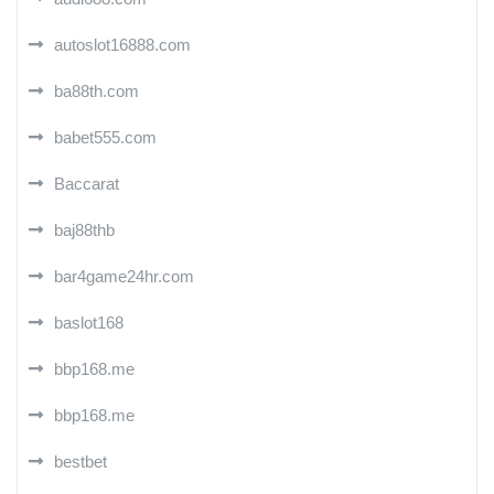
autoslot16888.com
ba88th.com
babet555.com
Baccarat
baj88thb
bar4game24hr.com
baslot168
bbp168.me
bbp168.me
bestbet