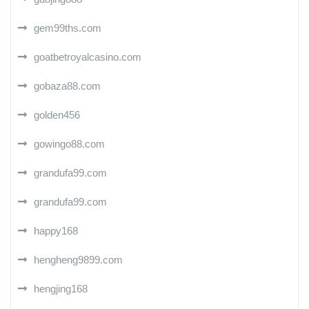
gem99ths.com
goatbetroyalcasino.com
gobaza88.com
golden456
gowingo88.com
grandufa99.com
grandufa99.com
happy168
hengheng9899.com
hengjing168