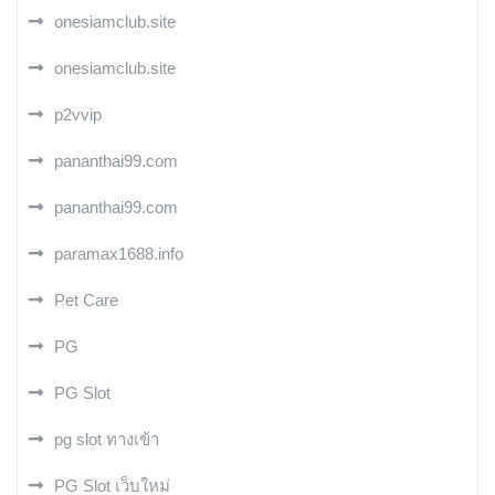
onesiamclub.site
onesiamclub.site
p2vvip
pananthai99.com
pananthai99.com
paramax1688.info
Pet Care
PG
PG Slot
pg slot ทางเข้า
PG Slot เว็บใหม่