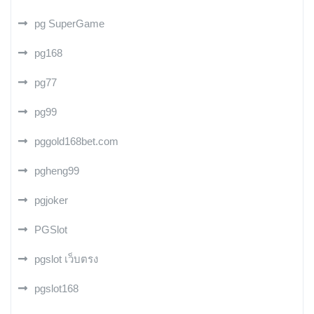
pg SuperGame
pg168
pg77
pg99
pggold168bet.com
pgheng99
pgjoker
PGSlot
pgslot เว็บตรง
pgslot168