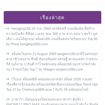
เรื่องล่าสุด
Hengjing168 26 ก.ค. 2569 เครดิตฟรี เกมเดิมพัน ที่สร้าง
ความบันเทิง ดีที่สุด Lucky box 300 บาท ฝาก-ถอน รวดเร็ว ยูส
เดียว เล่นได้ทุกเกม สล็อต168 เกมสล็อตหลายร้อยแบบ Top 60
by Rena hengjing168d.com
สล็อตเว็บตรง 21 August 2569 tangtem168 คาสิโนครบทุก
ค่าย เข้าเล่นง่าย ฟีลดี ลุ้นกงล้อมหาเศรษฐี สะสมเพชร จ่ายตรง
กี่ล้านก็จ่าย การันตี กำไรหลักแสน สล็อต168 ของรางวัลกำลัง
รอ เจ้าของใหม่ Top 7 by Milagro tangtem168e.com
เว็บแม่ สล็อต888 websiteแจกหนัก สล็อต 2026 รวมทุก
เรื่องที่ควรรู้ก่อนเล่น พร้อมเทคนิคเลือกเกมยอดนิยม ใหม่ล่าสุด
Top 37 by Chelsea jin888.asia 7 AUG 26 พนันออนไลน์
บาคาร่า เปิดมุมมองใหม่ของเกมบาคาร่า ลุ้นรับ I
PHONE17 PRO MAX รองรับทุกธนาคาร ถอนเร็วทันใจ สัมผัส