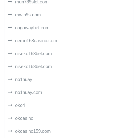
mun789slot.com
mwin9s.com
nagawaybet.com
nemo168casino.com
niseko168bet.com
niseko168bet.com
no1huay
no1huay.com
okc4
okcasino
okcasino159.com