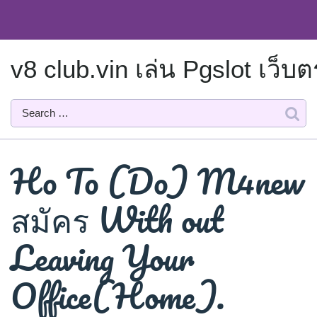
Skip
to
content
v8 club.vin เล่น Pgslot เว
Ho To (Do) M4new
สมัคร With out
Leaving Your
Office(Home).