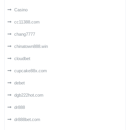
Casino
cc11388.com
chang7777
chinatown888.win
cloudbet
cupcake88x.com
debet
dgb222hot.com
dr888
dr888bet.com