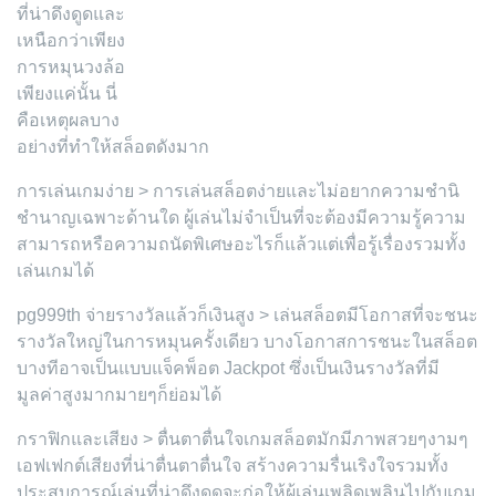
ที่น่าดึงดูดและ
เหนือกว่าเพียง
การหมุนวงล้อ
เพียงแค่นั้น นี่
คือเหตุผลบาง
อย่างที่ทำให้สล็อตดังมาก
การเล่นเกมง่าย > การเล่นสล็อตง่ายและไม่อยากความชำนิ
ชำนาญเฉพาะด้านใด ผู้เล่นไม่จำเป็นที่จะต้องมีความรู้ความ
สามารถหรือความถนัดพิเศษอะไรก็แล้วแต่เพื่อรู้เรื่องรวมทั้ง
เล่นเกมได้
pg999th จ่ายรางวัลแล้วก็เงินสูง > เล่นสล็อตมีโอกาสที่จะชนะ
รางวัลใหญ่ในการหมุนครั้งเดียว บางโอกาสการชนะในสล็อต
บางทีอาจเป็นแบบแจ็คพ็อต Jackpot ซึ่งเป็นเงินรางวัลที่มี
มูลค่าสูงมากมายๆก็ย่อมได้
กราฟิกและเสียง > ตื่นตาตื่นใจเกมสล็อตมักมีภาพสวยๆงามๆ
เอฟเฟกต์เสียงที่น่าตื่นตาตื่นใจ สร้างความรื่นเริงใจรวมทั้ง
ประสบการณ์เล่นที่น่าดึงดูดจะก่อให้ผู้เล่นเพลิดเพลินไปกับเกม