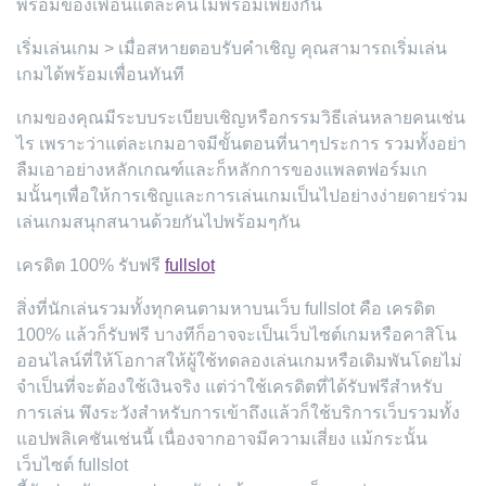
พร้อมของเพื่อนแต่ละคนไม่พร้อมเพียงกัน
เริ่มเล่นเกม > เมื่อสหายตอบรับคำเชิญ คุณสามารถเริ่มเล่น
เกมได้พร้อมเพื่อนทันที
เกมของคุณมีระบบระเบียบเชิญหรือกรรมวิธีเล่นหลายคนเช่น
ไร เพราะว่าแต่ละเกมอาจมีขั้นตอนที่นาๆประการ รวมทั้งอย่า
ลืมเอาอย่างหลักเกณฑ์และก็หลักการของแพลตฟอร์มเก
มนั้นๆเพื่อให้การเชิญและการเล่นเกมเป็นไปอย่างง่ายดายร่วม
เล่นเกมสนุกสนานด้วยกันไปพร้อมๆกัน
เครดิต 100% รับฟรี
fullslot
สิ่งที่นักเล่นรวมทั้งทุกคนตามหาบนเว็บ fullslot คือ เครดิต
100% แล้วก็รับฟรี บางทีก็อาจจะเป็นเว็บไซต์เกมหรือคาสิโน
ออนไลน์ที่ให้โอกาสให้ผู้ใช้ทดลองเล่นเกมหรือเดิมพันโดยไม่
จำเป็นที่จะต้องใช้เงินจริง แต่ว่าใช้เครดิตที่ได้รับฟรีสำหรับ
การเล่น พึงระวังสำหรับการเข้าถึงแล้วก็ใช้บริการเว็บรวมทั้ง
แอปพลิเคชันเช่นนี้ เนื่องจากอาจมีความเสี่ยง แม้กระนั้น
เว็บไซต์ fullslot