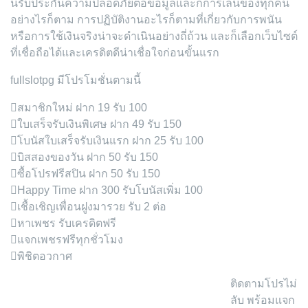
นี้รับประกันความปลอดภัยต่อข้อมูลและก็การเล่นของทุกคน
อย่างไรก็ตาม การปฏิบัติงานอะไรก็ตามที่เกี่ยวกับการพนัน
หรือการใช้เงินจริงน่าจะดำเนินอย่างถี่ถ้วน และก็เลือกเว็บไซต์
ที่เชื่อถือได้และเครดิตดีน่าเชื่อใจก่อนขั้นแรก
fullslotpg มีโปรโมชั่นตามนี้
สมาชิกใหม่ ฝาก 19 รับ 100
ใบเสร็จรับเงินพิเศษ ฝาก 49 รับ 150
โบนัสใบเสร็จรับเงินแรก ฝาก 25 รับ 100
บิสสองของวัน ฝาก 50 รับ 150
ซื้อโปรฟรีสปิน ฝาก 50 รับ 150
Happy Time ฝาก 300 รับโบนัสเพิ่ม 100
เชื้อเชิญเพื่อนฝูงมารวย รับ 2 ต่อ
หาเพชร รับเครดิตฟรี
แจกเพชรฟรีทุกชั่วโมง
พิชิตอวกาศ
ติดตามโปรไม่
ลับ พร้อมแจก