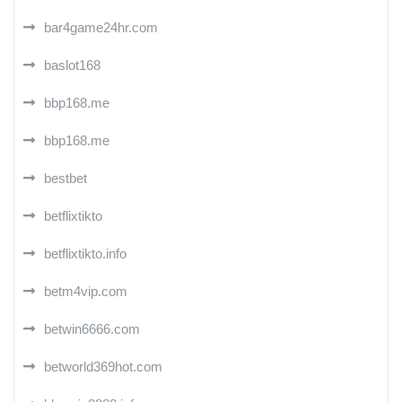
bar4game24hr.com
baslot168
bbp168.me
bbp168.me
bestbet
betflixtikto
betflixtikto.info
betm4vip.com
betwin6666.com
betworld369hot.com