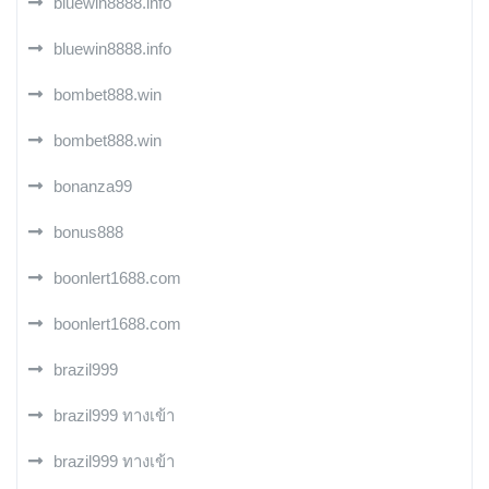
bluewin8888.info
bluewin8888.info
bombet888.win
bombet888.win
bonanza99
bonus888
boonlert1688.com
boonlert1688.com
brazil999
brazil999 ทางเข้า
brazil999 ทางเข้า