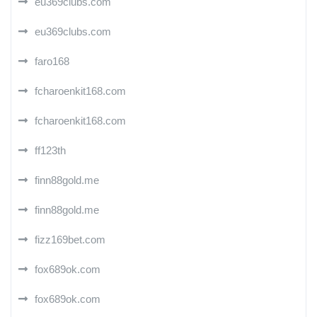
eu369clubs.com
eu369clubs.com
faro168
fcharoenkit168.com
fcharoenkit168.com
ff123th
finn88gold.me
finn88gold.me
fizz169bet.com
fox689ok.com
fox689ok.com