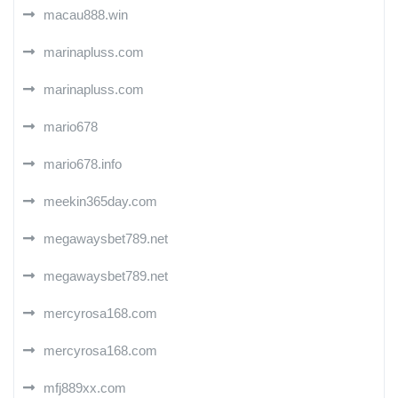
macau888.win
marinapluss.com
marinapluss.com
mario678
mario678.info
meekin365day.com
megawaysbet789.net
megawaysbet789.net
mercyrosa168.com
mercyrosa168.com
mfj889xx.com