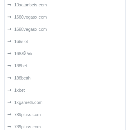
13satanbets.com
1688vegasx.com
1688vegasx.com
168slot
168สล็อต
188bet
188betth
1xbet
1xgameth.com
789pluss.com
789pluss.com