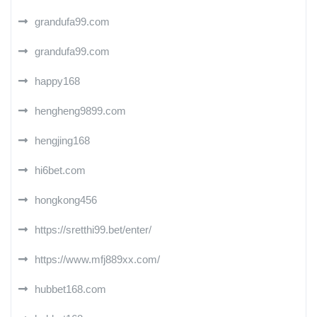
grandufa99.com
grandufa99.com
happy168
hengheng9899.com
hengjing168
hi6bet.com
hongkong456
https://sretthi99.bet/enter/
https://www.mfj889xx.com/
hubbet168.com