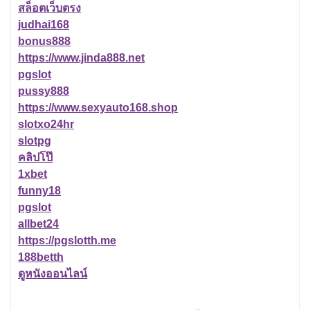
สล็อตเว็บตรง
judhai168
bonus888
https://www.jinda888.net
pgslot
pussy888
https://www.sexyauto168.shop
slotxo24hr
slotpg
คลิปโป๊
1xbet
funny18
pgslot
allbet24
https://pgslotth.me
188betth
ดูหนังออนไลน์