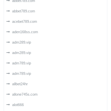
abbet789.com
abbet789.com
acebet789.com
aden168ss.com
adm289.vip
adm289.vip
adm789.vip
adm789.vip
allbet24hr
allone745s.com
alot666