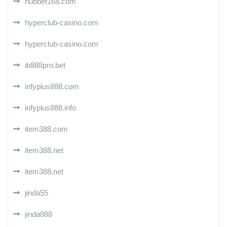
hubbet168.com
hyperclub-casino.com
hyperclub-casino.com
ib888pro.bet
infyplus888.com
infyplus888.info
item388.com
item388.net
item388.net
jinda55
jinda888