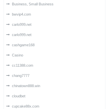
Business, Small Business
bwvip4.com
carlo999.net
carlo999.net
cashgame168
Casino
cc11388.com
chang7777
chinatown888.win
cloudbet
cupcake88x.com