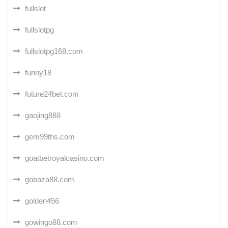
fullslot
fullslotpg
fullslotpg168.com
funny18
future24bet.com
gaojing888
gem99ths.com
goatbetroyalcasino.com
gobaza88.com
golden456
gowingo88.com