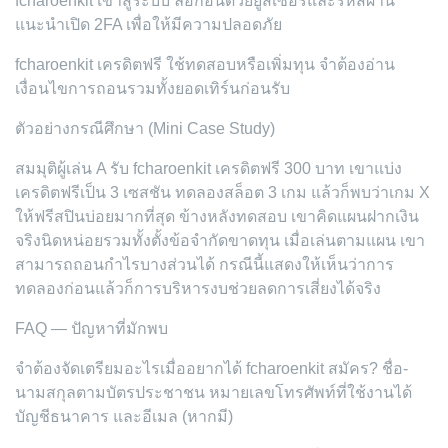
fcharoenkit เข้าสู่ระบบ ล็อกอินด้วยยูสเซอร์และรหัสผ่าน
แนะนำเปิด 2FA เพื่อให้มีความปลอดภัย
fcharoenkit เครดิตฟรี ใช้ทดสอบหรือเพิ่มทุน จำต้องอ่าน
เงื่อนไขการถอนรวมทั้งยอดเทิร์นก่อนรับ
ตัวอย่างกรณีศึกษา (Mini Case Study)
สมมุติผู้เล่น A รับ fcharoenkit เครดิตฟรี 300 บาท เขาแบ่ง
เครดิตฟรีเป็น 3 เซสชัน ทดลองสล็อต 3 เกม แล้วก็พบว่าเกม X
ให้ฟรีสปินบ่อยมากที่สุด ข้างหลังทดสอบ เขาคิดแผนฝากเงิน
จริงนิดหน่อยรวมทั้งตั้งข้อจำกัดขาดทุน เมื่อเล่นตามแผน เขา
สามารถถอนกำไรบางส่วนได้ กรณีนี้แสดงให้เห็นว่าการ
ทดลองก่อนแล้วก็การบริหารงบช่วยลดการเสี่ยงได้จริง
FAQ — ปัญหาที่มักพบ
จำต้องจัดเตรียมอะไรเมื่ออยากได้ fcharoenkit สมัคร? ชื่อ-
นามสกุลตามบัตรประชาชน หมายเลขโทรศัพท์ที่ใช้งานได้
บัญชีธนาคาร และอีเมล (หากมี)