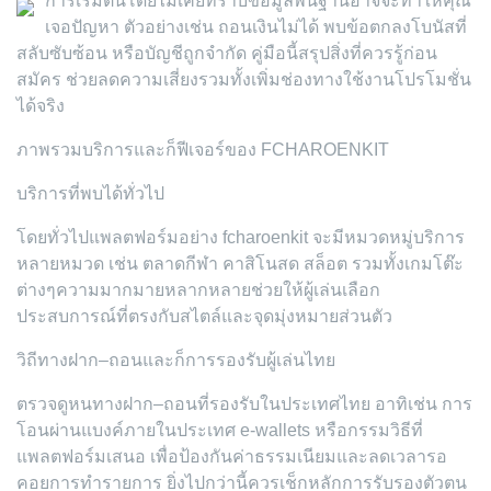
การเริ่มต้นโดยไม่เคยทราบข้อมูลพื้นฐานอาจจะทำให้คุณ
เจอปัญหา ตัวอย่างเช่น ถอนเงินไม่ได้ พบข้อตกลงโบนัสที่
สลับซับซ้อน หรือบัญชีถูกจำกัด คู่มือนี้สรุปสิ่งที่ควรรู้ก่อน
สมัคร ช่วยลดความเสี่ยงรวมทั้งเพิ่มช่องทางใช้งานโปรโมชั่น
ได้จริง
ภาพรวมบริการและก็ฟีเจอร์ของ FCHAROENKIT
บริการที่พบได้ทั่วไป
โดยทั่วไปแพลตฟอร์มอย่าง fcharoenkit จะมีหมวดหมู่บริการ
หลายหมวด เช่น ตลาดกีฬา คาสิโนสด สล็อต รวมทั้งเกมโต๊ะ
ต่างๆความมากมายหลากหลายช่วยให้ผู้เล่นเลือก
ประสบการณ์ที่ตรงกับสไตล์และจุดมุ่งหมายส่วนตัว
วิถีทางฝาก–ถอนและก็การรองรับผู้เล่นไทย
ตรวจดูหนทางฝาก–ถอนที่รองรับในประเทศไทย อาทิเช่น การ
โอนผ่านแบงค์ภายในประเทศ e-wallets หรือกรรมวิธีที่
แพลตฟอร์มเสนอ เพื่อป้องกันค่าธรรมเนียมและลดเวลารอ
คอยการทำรายการ ยิ่งไปกว่านี้ควรเช็กหลักการรับรองตัวตน