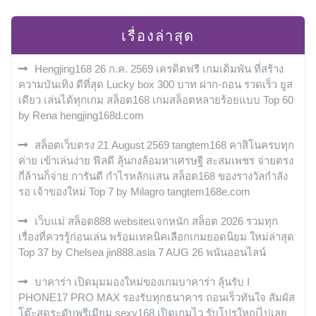
เรื่องล่าสุด
Hengjing168 26 ก.ค. 2569 เครดิตฟรี เกมเดิมพัน ที่สร้าง
ความบันเทิง ดีที่สุด Lucky box 300 บาท ฝาก-ถอน รวดเร็ว ยูส
เดียว เล่นได้ทุกเกม สล็อต168 เกมสล็อตหลายร้อยแบบ Top 60
by Rena hengjing168d.com
สล็อตเว็บตรง 21 August 2569 tangtem168 คาสิโนครบทุก
ค่าย เข้าเล่นง่าย ฟีลดี ลุ้นกงล้อมหาเศรษฐี สะสมเพชร จ่ายตรง
กี่ล้านก็จ่าย การันตี กำไรหลักแสน สล็อต168 ของรางวัลกำลัง
รอ เจ้าของใหม่ Top 7 by Milagro tangtem168e.com
เว็บแม่ สล็อต888 websiteแจกหนัก สล็อต 2026 รวมทุก
เรื่องที่ควรรู้ก่อนเล่น พร้อมเทคนิคเลือกเกมยอดนิยม ใหม่ล่าสุด
Top 37 by Chelsea jin888.asia 7 AUG 26 พนันออนไลน์
บาคาร่า เปิดมุมมองใหม่ของเกมบาคาร่า ลุ้นรับ I
PHONE17 PRO MAX รองรับทุกธนาคาร ถอนเร็วทันใจ สัมผัส
โต๊ะสดระดับพรีเมียม sexy168 เปิดเกมไว รับโปรใหญ่ไปเลย