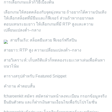
การเลือกเกมแล้วก็วิธีเบื้องต้น
เลือกเกมให้สอดคล้องกับจุดมุ่งหมาย ถ้าอยากได้ความบันเทิง
ให้เลือกสล็อตที่มีธีมและก็ฟีเจอร์ ส่วนถ้าหากอยากผล
ตอบแทนระยะยาว ให้เลือกเกมที่มี RTP สูงและความ
เปลี่ยนแปลงต่ำ–กลาง
สายรื่นเริง: สล็อตธีมสวย ฟีเจอร์ฟรีสปิน
สายยาว: RTP สูง ความเปลี่ยนแปลงต่ำ–กลาง
สายวิเคราะห์: เก็บสถิติแล้วก็ทดลองระยะเวลาเล่นเพื่อค้นหา
แนวโน้ม
ตารางสรุปสำหรับ Featured Snippet
คำถาม คำตอบสั้น
fcharoenkit สมัคร สมัครผ่านหน้าลงทะเบียน กรอกข้อมูลจริง
ยืนยันตัวตน และก็ฝากเงินตามเงื่อนไขเพื่อรับโปรโมชั่น