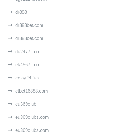
dr888
dr888bet.com
dr888bet.com
du2477.com
ek4567.com
enjoy24.fun
etbet16888.com
eu369club
eu369clubs.com
eu369clubs.com