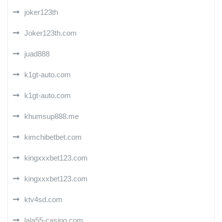
joker123th
Joker123th.com
juad888
k1gt-auto.com
k1gt-auto.com
khumsup888.me
kimchibetbet.com
kingxxxbet123.com
kingxxxbet123.com
ktv4sd.com
lala55-casino.com