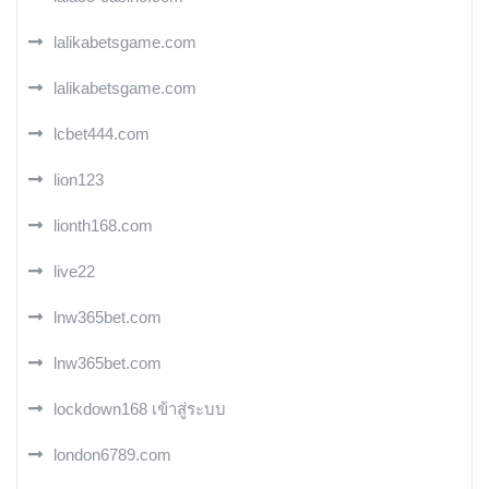
lalikabetsgame.com
lalikabetsgame.com
lcbet444.com
lion123
lionth168.com
live22
lnw365bet.com
lnw365bet.com
lockdown168 เข้าสู่ระบบ
london6789.com