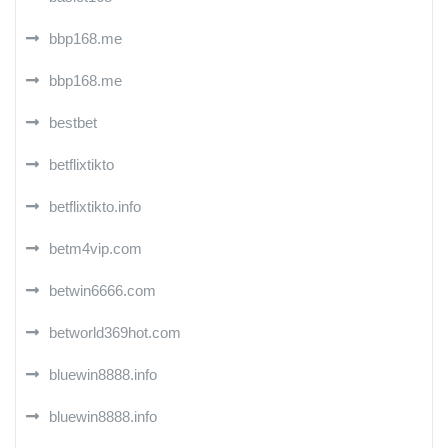
bbp168.me
bbp168.me
bestbet
betflixtikto
betflixtikto.info
betm4vip.com
betwin6666.com
betworld369hot.com
bluewin8888.info
bluewin8888.info