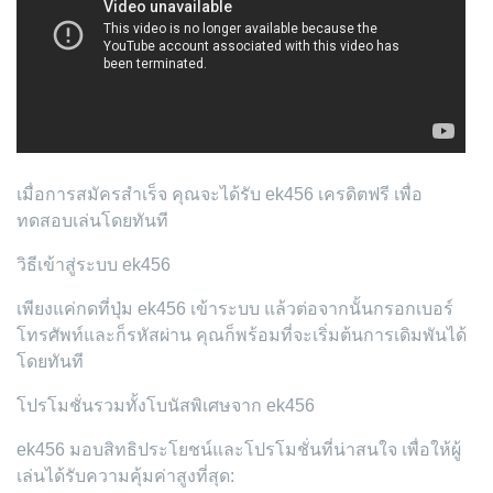
เมื่อการสมัครสำเร็จ คุณจะได้รับ ek456 เครดิตฟรี เพื่อ
ทดสอบเล่นโดยทันที
วิธีเข้าสู่ระบบ ek456
เพียงแค่กดที่ปุ่ม ek456 เข้าระบบ แล้วต่อจากนั้นกรอกเบอร์
โทรศัพท์และก็รหัสผ่าน คุณก็พร้อมที่จะเริ่มต้นการเดิมพันได้
โดยทันที
โปรโมชั่นรวมทั้งโบนัสพิเศษจาก ek456
ek456 มอบสิทธิประโยชน์และโปรโมชั่นที่น่าสนใจ เพื่อให้ผู้
เล่นได้รับความคุ้มค่าสูงที่สุด: