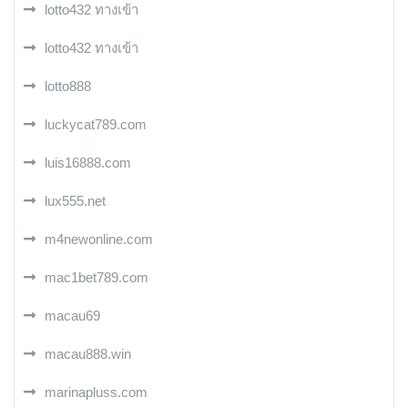
lotto432 ทางเข้า
lotto432 ทางเข้า
lotto888
luckycat789.com
luis16888.com
lux555.net
m4newonline.com
mac1bet789.com
macau69
macau888.win
marinapluss.com