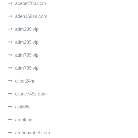
acebet789.com
aden168ss.com
adm289.vip
adm289.vip
adm789.vip
adm789.vip
allbet24hr
allone745s.com
alot666
ambking
ambnovabet.com