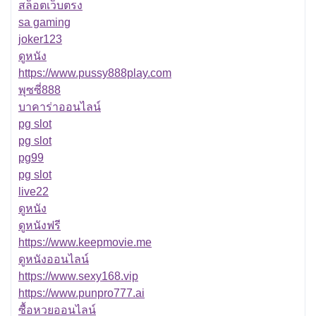
สล็อตเว็บตรง
sa gaming
joker123
ดูหนัง
https://www.pussy888play.com
พุซซี่888
บาคาร่าออนไลน์
pg slot
pg slot
pg99
pg slot
live22
ดูหนัง
ดูหนังฟรี
https://www.keepmovie.me
ดูหนังออนไลน์
https://www.sexy168.vip
https://www.punpro777.ai
ซื้อหวยออนไลน์