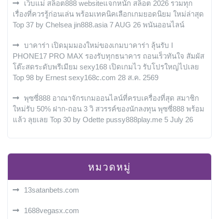
เว็บแม่ สล็อต888 websiteแจกหนัก สล็อต 2026 รวมทุก
เรื่องที่ควรรู้ก่อนเล่น พร้อมเทคนิคเลือกเกมยอดนิยม ใหม่ล่าสุด
Top 37 by Chelsea jin888.asia 7 AUG 26 พนันออนไลน์
บาคาร่า เปิดมุมมองใหม่ของเกมบาคาร่า ลุ้นรับ I
PHONE17 PRO MAX รองรับทุกธนาคาร ถอนเร็วทันใจ สัมผัส
โต๊ะสดระดับพรีเมียม sexy168 เปิดเกมไว รับโปรใหญ่ไปเลย
Top 98 by Ernest sexy168c.com 28 ส.ค. 2569
พุซซี่888 อาณาจักรเกมออนไลน์ที่ครบเครื่องที่สุด สมาชิก
ใหม่รับ 50% ฝาก-ถอน 3 วิ สวรรค์ของนักลงทุน พุซซี่888 พร้อม
แล้ว ลุยเลย Top 30 by Odette pussy888play.me 5 July 26
หมวดหมู่
13satanbets.com
1688vegasx.com