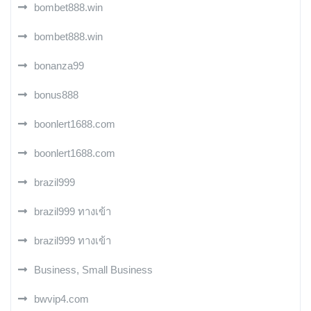
bombet888.win
bombet888.win
bonanza99
bonus888
boonlert1688.com
boonlert1688.com
brazil999
brazil999 ทางเข้า
brazil999 ทางเข้า
Business, Small Business
bwvip4.com