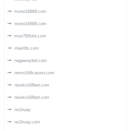
mono16888.com
mono16888.com
mun789slot.com
mwin9s.com
nagawaybet.com
nemo168casino.com
niseko168bet.com
niseko168bet.com
no1huay
no1huay.com