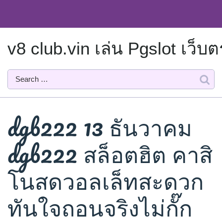
Skip
to
content
v8 club.vin เล่น Pgslot เว
dgb222 13 ธันวาคม
dgb222 สล็อตฮิต คาสิ
โนสดวอลเล็ทสะดวก
ทันใจถอนจริงไม่กั๊ก