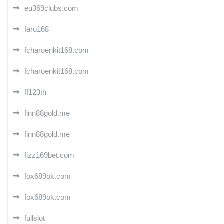
eu369clubs.com
faro168
fcharoenkit168.com
fcharoenkit168.com
ff123th
finn88gold.me
finn88gold.me
fizz169bet.com
fox689ok.com
fox689ok.com
fullslot