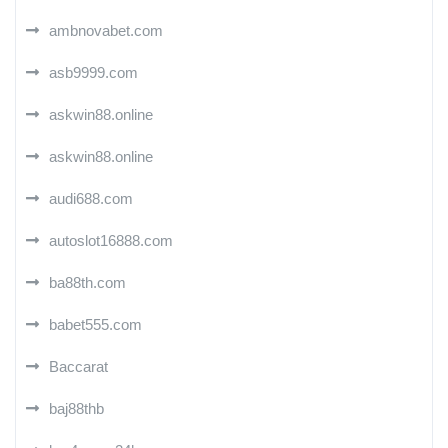
ambnovabet.com
asb9999.com
askwin88.online
askwin88.online
audi688.com
autoslot16888.com
ba88th.com
babet555.com
Baccarat
baj88thb