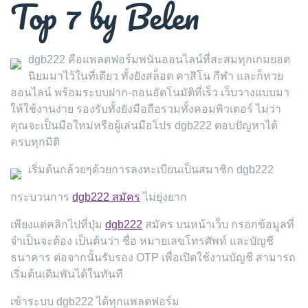
Top 7 by Belen
dgb222 คือแพลตฟอร์มพนันออนไลน์ที่สะสมทุกเกมยอด
นิยมมาไว้ในที่เดียว ทั้งยังสล็อต คาสิโน กีฬา และก็หวย
ออนไลน์ พร้อมระบบฝาก-ถอนอัตโนมัติที่เร็ว เว็บวางแบบมา
ให้ใช้งานง่าย รองรับทั้งยังมือถือรวมทั้งคอมพิวเตอร์ ไม่ว่า
คุณจะเป็นมือใหม่หรือผู้เล่นมือโปร dgb222 ตอบปัญหาได้
ครบทุกมิติ
เริ่มต้นกล้วยๆด้วยการลงทะเบียนเป็นสมาชิก dgb222
กระบวนการ
dgb222 สมัคร
ไม่ยุ่งยาก
เพียงแต่คลิกไปที่ปุ่ม
dgb222
สมัคร บนหน้าเว็บ กรอกข้อมูลที่
จำเป็นจะต้อง เป็นต้นว่า ชื่อ หมายเลขโทรศัพท์ และบัญชี
ธนาคาร ต่อจากนั้นรับรอง OTP เพื่อเปิดใช้งานบัญชี สามารถ
เริ่มต้นเดิมพันได้ในทันที
เข้าระบบ dgb222 ได้ทุกแพลตฟอร์ม