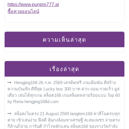
https://www.punpro777.ai
ซื้อหวยออนไลน์
ความเห็นล่าสุด
เรื่องล่าสุด
Hengjing168 26 ก.ค. 2569 เครดิตฟรี เกมเดิมพัน ที่สร้าง
ความบันเทิง ดีที่สุด Lucky box 300 บาท ฝาก-ถอน รวดเร็ว ยูส
เดียว เล่นได้ทุกเกม สล็อต168 เกมสล็อตหลายร้อยแบบ Top 60
by Rena hengjing168d.com
สล็อตเว็บตรง 21 August 2569 tangtem168 คาสิโนครบทุก
ค่าย เข้าเล่นง่าย ฟีลดี ลุ้นกงล้อมหาเศรษฐี สะสมเพชร จ่ายตรง
กี่ล้านก็จ่าย การันตี กำไรหลักแสน สล็อต168 ของรางวัลกำลัง