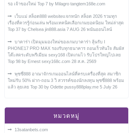
รอ เจ้าของใหม่ Top 7 by Milagro tangtem168e.com
เว็บแม่ สล็อต888 websiteแจกหนัก สล็อต 2026 รวมทุก
เรื่องที่ควรรู้ก่อนเล่น พร้อมเทคนิคเลือกเกมยอดนิยม ใหม่ล่าสุด
Top 37 by Chelsea jin888.asia 7 AUG 26 พนันออนไลน์
บาคาร่า เปิดมุมมองใหม่ของเกมบาคาร่า ลุ้นรับ I
PHONE17 PRO MAX รองรับทุกธนาคาร ถอนเร็วทันใจ สัมผัส
โต๊ะสดระดับพรีเมียม sexy168 เปิดเกมไว รับโปรใหญ่ไปเลย
Top 98 by Ernest sexy168c.com 28 ส.ค. 2569
พุซซี่888 อาณาจักรเกมออนไลน์ที่ครบเครื่องที่สุด สมาชิก
ใหม่รับ 50% ฝาก-ถอน 3 วิ สวรรค์ของนักลงทุน พุซซี่888 พร้อม
แล้ว ลุยเลย Top 30 by Odette pussy888play.me 5 July 26
หมวดหมู่
13satanbets.com