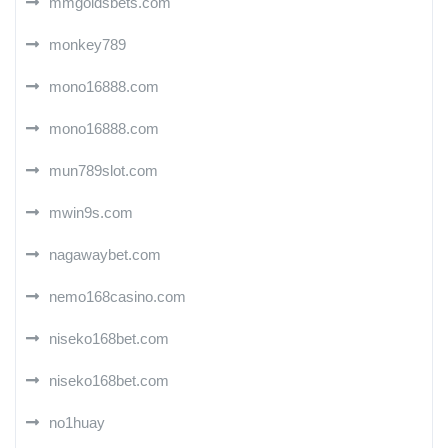
mmgoldsbets.com
monkey789
mono16888.com
mono16888.com
mun789slot.com
mwin9s.com
nagawaybet.com
nemo168casino.com
niseko168bet.com
niseko168bet.com
no1huay