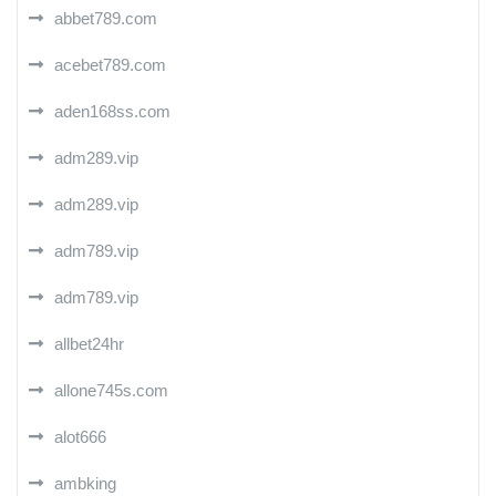
abbet789.com
acebet789.com
aden168ss.com
adm289.vip
adm289.vip
adm789.vip
adm789.vip
allbet24hr
allone745s.com
alot666
ambking