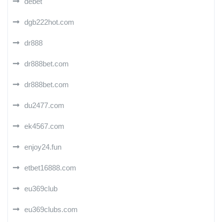
debet
dgb222hot.com
dr888
dr888bet.com
dr888bet.com
du2477.com
ek4567.com
enjoy24.fun
etbet16888.com
eu369club
eu369clubs.com