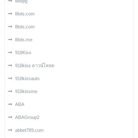
888pg
8lots.com
8lots.com
8lots.me
918Kiss
918kiss ดาวน์โหลด
918kissauto
918kissme
ABA
ABAGroup2
abbet789.com