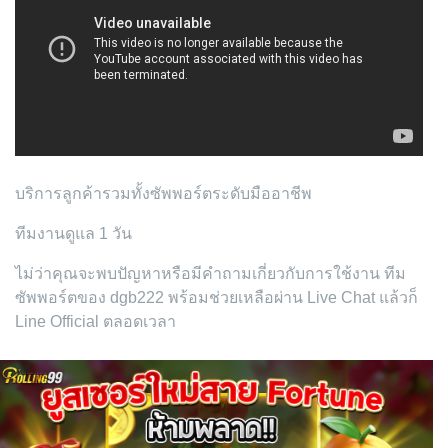
บริการลูกค้ารวมทั้งซัพพอร์ตระดับมืออาชีพ
ทีมงานดูแล 1 วัน
ไม่ว่าคุณจะพบปัญหาหรือมีคำถามเกี่ยวกับการใช้งาน ทีม
ซัพพอร์ตของ dgb222 พร้อมช่วยเหลือผ่าน Live Chat แล้วก็
Line Official ตลอดเวลา