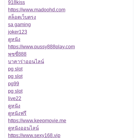
918kiss
https://www.madoohd.com
สล็อตเว็บตรง
sa gaming
joker123
ดูหนัง
https://www.pussy888play.com
พุซซี่888
บาคาร่าออนไลน์
pg slot
pg slot
pg99
pg slot
live22
ดูหนัง
ดูหนังฟรี
https://www.keepmovie.me
ดูหนังออนไลน์
https://www.sexy168.vip