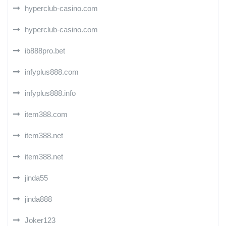
hyperclub-casino.com
hyperclub-casino.com
ib888pro.bet
infyplus888.com
infyplus888.info
item388.com
item388.net
item388.net
jinda55
jinda888
Joker123