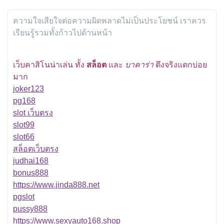
ความใจเสียใจต่อความผิดพลาดไม่เป็นประโยชน์ เราควร
เรียนรู้รวมทั้งก้าวไปด้านหน้า
เว็บคาสิโนน่าเล่น ทั้ง
สล็อต
และ
บาคาร่า
ตึงจริงแตกบ่อย
มาก
joker123
pg168
slot เว็บตรง
slot99
slot66
สล็อตเว็บตรง
judhai168
bonus888
https://www.jinda888.net
pgslot
pussy888
https://www.sexyauto168.shop