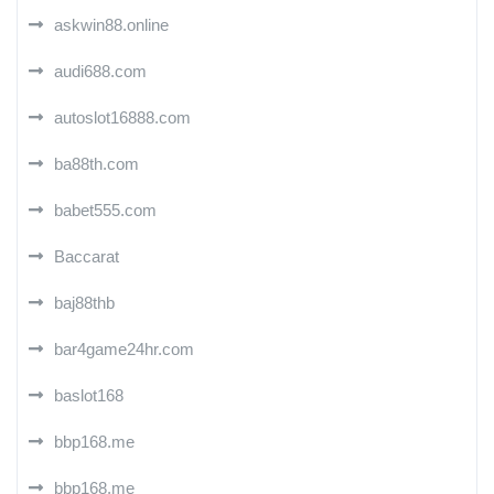
askwin88.online
audi688.com
autoslot16888.com
ba88th.com
babet555.com
Baccarat
baj88thb
bar4game24hr.com
baslot168
bbp168.me
bbp168.me