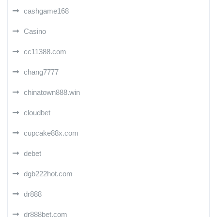
cashgame168
Casino
cc11388.com
chang7777
chinatown888.win
cloudbet
cupcake88x.com
debet
dgb222hot.com
dr888
dr888bet.com