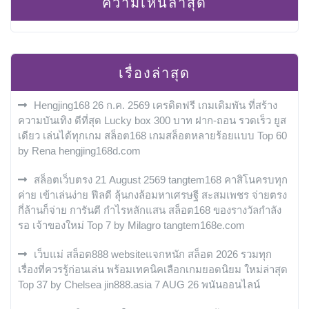
ความเห็นล่าสุด
เรื่องล่าสุด
Hengjing168 26 ก.ค. 2569 เครดิตฟรี เกมเดิมพัน ที่สร้าง
ความบันเทิง ดีที่สุด Lucky box 300 บาท ฝาก-ถอน รวดเร็ว ยูส
เดียว เล่นได้ทุกเกม สล็อต168 เกมสล็อตหลายร้อยแบบ Top 60
by Rena hengjing168d.com
สล็อตเว็บตรง 21 August 2569 tangtem168 คาสิโนครบทุก
ค่าย เข้าเล่นง่าย ฟีลดี ลุ้นกงล้อมหาเศรษฐี สะสมเพชร จ่ายตรง
กี่ล้านก็จ่าย การันตี กำไรหลักแสน สล็อต168 ของรางวัลกำลัง
รอ เจ้าของใหม่ Top 7 by Milagro tangtem168e.com
เว็บแม่ สล็อต888 websiteแจกหนัก สล็อต 2026 รวมทุก
เรื่องที่ควรรู้ก่อนเล่น พร้อมเทคนิคเลือกเกมยอดนิยม ใหม่ล่าสุด
Top 37 by Chelsea jin888.asia 7 AUG 26 พนันออนไลน์