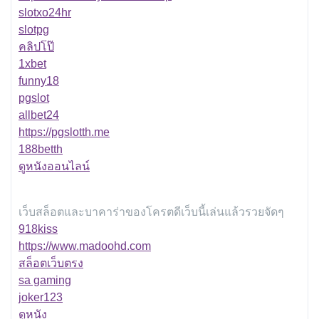
slotxo24hr
slotpg
คลิปโป๊
1xbet
funny18
pgslot
allbet24
https://pgslotth.me
188betth
ดูหนังออนไลน์
เว็บสล็อตและบาคาร่าของโครตดีเว็บนี้เล่นแล้วรวยจัดๆ
918kiss
https://www.madoohd.com
สล็อตเว็บตรง
sa gaming
joker123
ดูหนัง