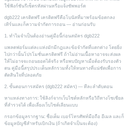
ใช้ฟังก์ชันรีเซ็ตรหัสผ่านหรือแจ้งซัพพอร์ต
dgb222 เครดิตฟรี เครดิตฟรีคือโบนัสที่มาพร้อมข้อตกลง
เทิร์นและก็ความจำกัดการถอน — อ่านก่อนรับ
1. ทำไมจำเป็นต้องอ่านคู่มือนี้ก่อนสมัคร dgb222
แพลตฟอร์มแต่ละแห่งมักมีกฎและข้อจำกัดที่แตกต่าง โดยยิ่ง
ไปกว่านั้นโปรโมชั่นเครดิตฟรี ถ้าไม่อ่านเนื้อหาอาจจะส่งผล
ให้ไม่อาจจะถอนยอดได้จริง หรือพบปัญหาเมื่อต้องรับรองตัว
ตน คู่มือนี้สรุปประเด็นหลักรวมทั้งให้หนทางที่แน่ชัดเพื่อการ
ตัดสินใจที่ปลอดภัย
2. ขั้นตอนการสมัคร (dgb222 สมัคร) — ทีละลำดับตอน
หาแหล่งทางการ: ใช้ลิงก์จากเว็บไซต์หลักหรือวิถีทางโซเชียล
ที่สำรวจได้ เพื่อเลี่ยงเว็บไซต์เลียนแบบ
กรอกข้อมูลรากฐาน: ชื่อเต็ม เบอร์โทรศัพท์มือถือ อีเมล และก็
ข้อมูลบัญชีสำหรับเบิกเงิน (ถ้าเกิดจำเป็นจะต้อง)