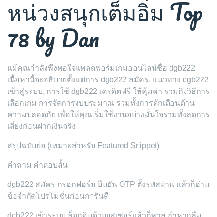
หน่วงสนุกเต็มอิ่ม Top
78 by Dan
แม้คุณกำลังพึงพอใจแพลตฟอร์มเกมออนไลน์ชื่อ dgb222
เนื้อหานี้จะอธิบายตั้งแต่การ dgb222 สมัคร, แนวทาง dgb222
เข้าสู่ระบบ, การใช้ dgb222 เครดิตฟรี ให้คุ้มค่า รวมถึงวิธีการ
เลือกเกม การจัดการงบประมาณ รวมทั้งการตักเตือนด้าน
ความปลอดภัย เพื่อให้คุณเริ่มใช้งานอย่างมั่นใจรวมทั้งลดการ
เสี่ยงก่อนฝากเงินจริง
สรุปฉบับย่อ (เหมาะสำหรับ Featured Snippet)
คำถาม คำตอบสั้น
dgb222 สมัคร กรอกฟอร์ม ยืนยัน OTP ตั้งรหัสผ่าน แล้วก็อ่าน
ข้อจำกัดโปรโมชั่นก่อนการันตี
dgb222 เข้าระบบ ล็อกอินด้วยยูสเซอร์แล้วก็พาส ถ้าหากลืม