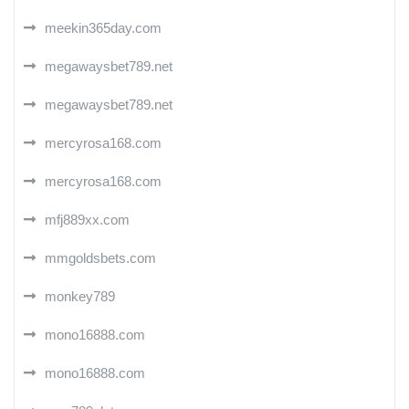
meekin365day.com
megawaysbet789.net
megawaysbet789.net
mercyrosa168.com
mercyrosa168.com
mfj889xx.com
mmgoldsbets.com
monkey789
mono16888.com
mono16888.com