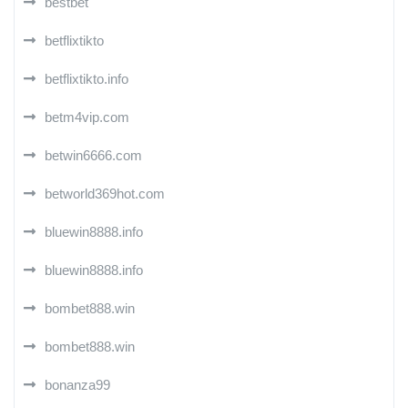
bestbet
betflixtikto
betflixtikto.info
betm4vip.com
betwin6666.com
betworld369hot.com
bluewin8888.info
bluewin8888.info
bombet888.win
bombet888.win
bonanza99