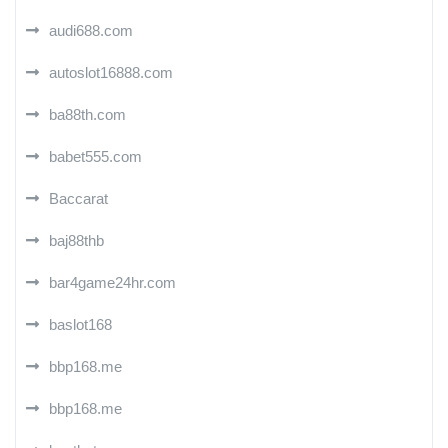
audi688.com
autoslot16888.com
ba88th.com
babet555.com
Baccarat
baj88thb
bar4game24hr.com
baslot168
bbp168.me
bbp168.me