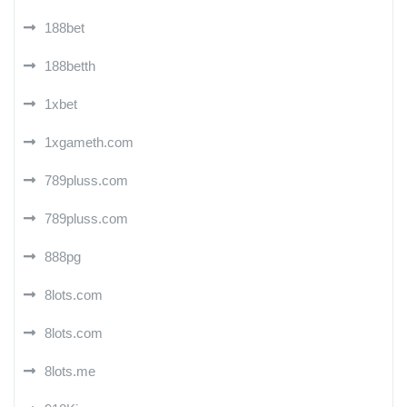
188bet
188betth
1xbet
1xgameth.com
789pluss.com
789pluss.com
888pg
8lots.com
8lots.com
8lots.me