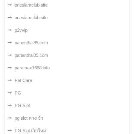
onesiamclub.site
onesiamclub.site
p2vvip
pananthai99.com
pananthai99.com
paramax1688.info
Pet Care
PG
PG Slot
pg slot ทางเข้า
PG Slot เว็บใหม่