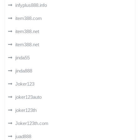
infyplus888.info
item388.com
item388.net
item388.net
jinda55
jinda888
Joker123
joker123auto
joker123th
Joker123th.com
juad888