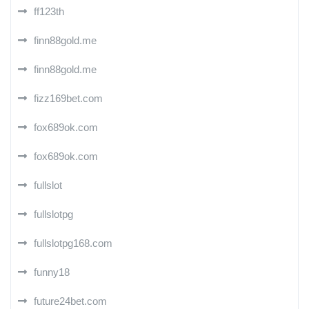
ff123th
finn88gold.me
finn88gold.me
fizz169bet.com
fox689ok.com
fox689ok.com
fullslot
fullslotpg
fullslotpg168.com
funny18
future24bet.com