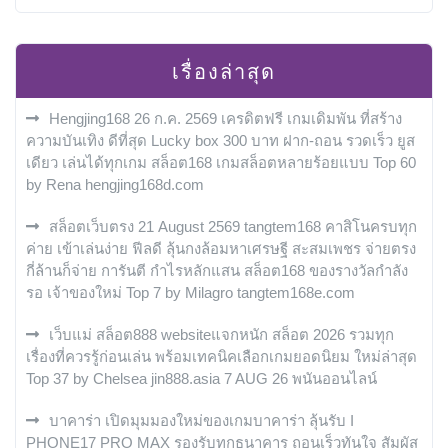
เรื่องล่าสุด
Hengjing168 26 ก.ค. 2569 เครดิตฟรี เกมเดิมพัน ที่สร้าง
ความบันเทิง ดีที่สุด Lucky box 300 บาท ฝาก-ถอน รวดเร็ว ยูส
เดียว เล่นได้ทุกเกม สล็อต168 เกมสล็อตหลายร้อยแบบ Top 60
by Rena hengjing168d.com
สล็อตเว็บตรง 21 August 2569 tangtem168 คาสิโนครบทุก
ค่าย เข้าเล่นง่าย ฟีลดี ลุ้นกงล้อมหาเศรษฐี สะสมเพชร จ่ายตรง
กี่ล้านก็จ่าย การันตี กำไรหลักแสน สล็อต168 ของรางวัลกำลัง
รอ เจ้าของใหม่ Top 7 by Milagro tangtem168e.com
เว็บแม่ สล็อต888 websiteแจกหนัก สล็อต 2026 รวมทุก
เรื่องที่ควรรู้ก่อนเล่น พร้อมเทคนิคเลือกเกมยอดนิยม ใหม่ล่าสุด
Top 37 by Chelsea jin888.asia 7 AUG 26 พนันออนไลน์
บาคาร่า เปิดมุมมองใหม่ของเกมบาคาร่า ลุ้นรับ I
PHONE17 PRO MAX รองรับทุกธนาคาร ถอนเร็วทันใจ สัมผัส