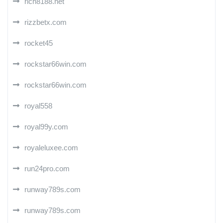
rich8188.net
rizzbetx.com
rocket45
rockstar66win.com
rockstar66win.com
royal558
royal99y.com
royaleluxee.com
run24pro.com
runway789s.com
runway789s.com