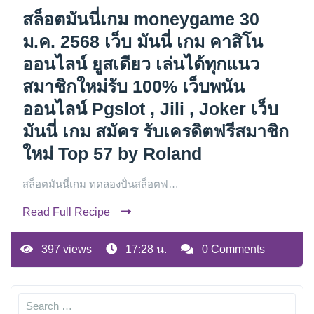
สล็อตมันนี่เกม moneygame 30
ม.ค. 2568 เว็บ มันนี่ เกม คาสิโน
ออนไลน์ ยูสเดียว เล่นได้ทุกแนว
สมาชิกใหม่รับ 100% เว็บพนัน
ออนไลน์ Pgslot , Jili , Joker เว็บ
มันนี่ เกม สมัคร รับเครดิตฟรีสมาชิก
ใหม่ Top 57 by Roland
สล็อตมันนี่เกม ทดลองปั่นสล็อตฟ…
Read Full Recipe
397 views
17:28 น.
0 Comments