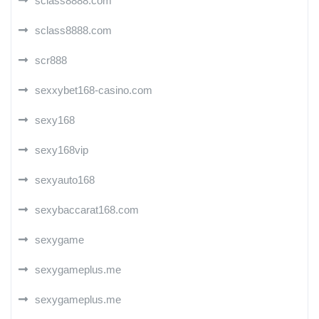
sclass8888.com
sclass8888.com
scr888
sexxybet168-casino.com
sexy168
sexy168vip
sexyauto168
sexybaccarat168.com
sexygame
sexygameplus.me
sexygameplus.me