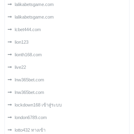
lalikabetsgame.com
lalikabetsgame.com
lcbet444.com
lion123
lionth168.com
live22
lnw365bet.com
lnw365bet.com
lockdown168 เข้าสู่ระบบ
london6789.com
lotto432 ทางเข้า