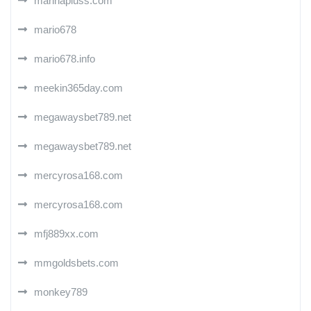
marinapluss.com
mario678
mario678.info
meekin365day.com
megawaysbet789.net
megawaysbet789.net
mercyrosa168.com
mercyrosa168.com
mfj889xx.com
mmgoldsbets.com
monkey789