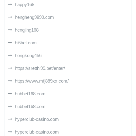
happy168
hengheng9899.com
hengjing168
hi6bet.com
hongkong456
https://sretthi99.bet/enter/
https://www.mfj889xx.com/
hubbet168.com
hubbet168.com
hyperclub-casino.com
hyperclub-casino.com