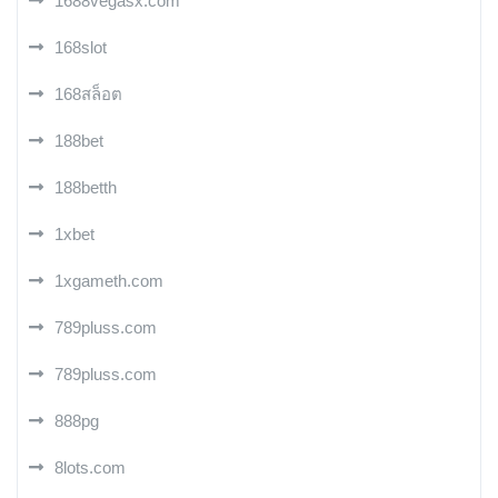
1688vegasx.com
168slot
168สล็อต
188bet
188betth
1xbet
1xgameth.com
789pluss.com
789pluss.com
888pg
8lots.com