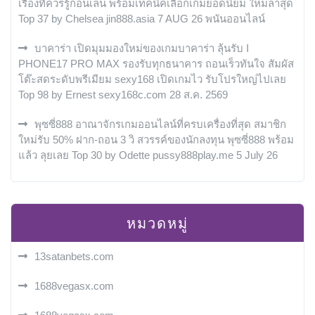
เรื่องที่ควรรู้ก่อนเล่น พร้อมเทคนิคเลือกเกมยอดนิยม ใหม่ล่าสุด
Top 37 by Chelsea jin888.asia 7 AUG 26 พนันออนไลน์
บาคาร่า เปิดมุมมองใหม่ของเกมบาคาร่า ลุ้นรับ I
PHONE17 PRO MAX รองรับทุกธนาคาร ถอนเร็วทันใจ สัมผัส
โต๊ะสดระดับพรีเมียม sexy168 เปิดเกมไว รับโปรใหญ่ไปเลย
Top 98 by Ernest sexy168c.com 28 ส.ค. 2569
พุซซี่888 อาณาจักรเกมออนไลน์ที่ครบเครื่องที่สุด สมาชิก
ใหม่รับ 50% ฝาก-ถอน 3 วิ สวรรค์ของนักลงทุน พุซซี่888 พร้อม
แล้ว ลุยเลย Top 30 by Odette pussy888play.me 5 July 26
หมวดหมู่
13satanbets.com
1688vegasx.com