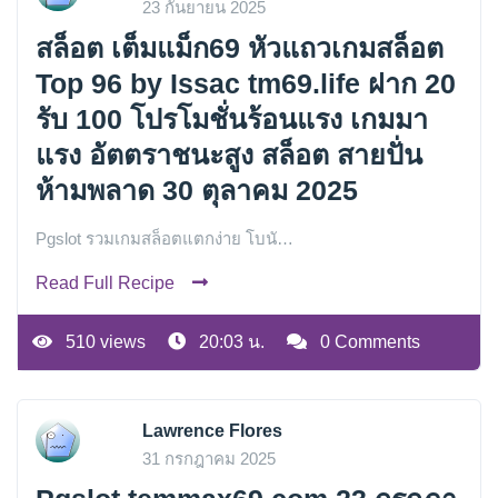
23 กันยายน 2025
สล็อต เต็มแม็ก69 หัวแถวเกมสล็อต
Top 96 by Issac tm69.life ฝาก 20
รับ 100 โปรโมชั่นร้อนแรง เกมมา
แรง อัตตราชนะสูง สล็อต สายปั่น
ห้ามพลาด 30 ตุลาคม 2025
Pgslot รวมเกมสล็อตแตกง่าย โบนั…
Read Full Recipe
510 views
20:03 น.
0 Comments
Lawrence Flores
31 กรกฎาคม 2025