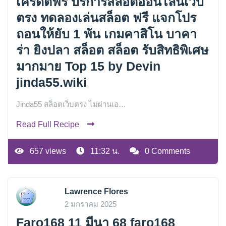
เครดิตฟรี บริการสล็อตออนไลน์เว็บ
ตรง ทดลองเล่นสล็อต ฟรี แจกโปร
ถอนให้ยับ 1 พัน เกมคาสิโน บาคา
ร่า ยิงปลา สล็อต สล็อต รับสิทธิพิเศษ
มากมาย Top 15 by Devin
jinda55.wiki
Jinda55 สล็อตเว็บตรง ไม่ผ่านเอ…
Read Full Recipe
657 views
11:32 น.
0 Comments
Lawrence Flores
2 มกราคม 2025
Faro168 11 มีนา 68 faro168