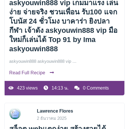
askyouwin888 vip เกมมาแรง เล่น
ง่าย จ่ายจริง ชวนเพื่อน รับ100 แจก
โบนัส 24 ชั่วโมง บาคาร่า ยิงปลา
กีฬา เจ้าดัง askyouwin888 vip มือ
ใหม่ก็เล่นได้ Top 91 by Ima
askyouwin888
askyouwin888 askyouwin888 vip …
Read Full Recipe
423 views
14:13 น.
0 Comments
Lawrence Flores
2 ธันวาคม 2025
สล็อต webแตกง่าย สร้างรายได้