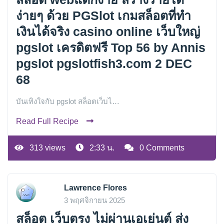
ง่ายๆ ด้วย PGSlot เกมสล็อตที่ทำ
เงินได้จริง casino online เว็บใหญ่
pgslot เครดิตฟรี Top 56 by Annis
pgslot pgslotfish3.com 2 DEC
68
บันเทิงใจกับ pgslot สล็อตเว็บไ…
Read Full Recipe
313 views
2:33 น.
0 Comments
Lawrence Flores
3 พฤศจิกายน 2025
สล็อต เว็บตรง ไม่ผ่านเอเย่นต์ ส่ง