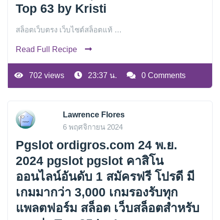
Top 63 by Kristi
สล็อตเว็บตรง เว็บไซต์สล็อตแท้ …
Read Full Recipe
702 views
23:37 น.
0 Comments
Lawrence Flores
6 พฤศจิกายน 2024
Pgslot ordigros.com 24 พ.ย.
2024 pgslot pgslot คาสิโน
ออนไลน์อันดับ 1 สมัครฟรี โปรดี มี
เกมมากว่า 3,000 เกมรองรับทุก
แพลตฟอร์ม สล็อต เว็บสล็อตสำหรับ