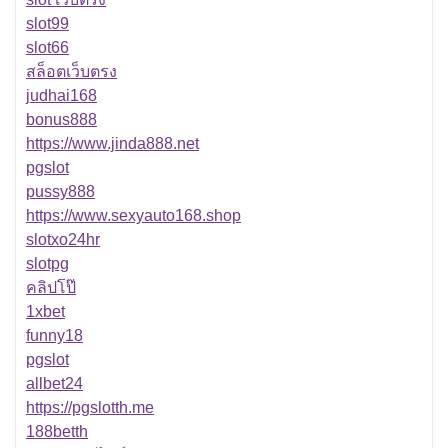
slot99
slot66
สล็อตเว็บตรง
judhai168
bonus888
https://www.jinda888.net
pgslot
pussy888
https://www.sexyauto168.shop
slotxo24hr
slotpg
คลิปโป๊
1xbet
funny18
pgslot
allbet24
https://pgslotth.me
188betth