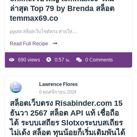
ล่าสุด Top 79 by Brenda สล็อต
temmax69.co
pgslot สล็อตเว็บไซต์ตรง ค่ายให…
Read Full Recipe
690 views
0:57 น.
0 Comments
Lawrence Flores
6 พฤศจิกายน 2024
สล็อตเว็บตรง Risabinder.com 15
ธันวา 2567 สล็อต API แท้ เชื่อถือ
ได้ ระบบเสถียร Slotxoระบบสเถียร
ไม่เด้ง สล็อต ทุนน้อยก็เริ่มเดิมพันได้