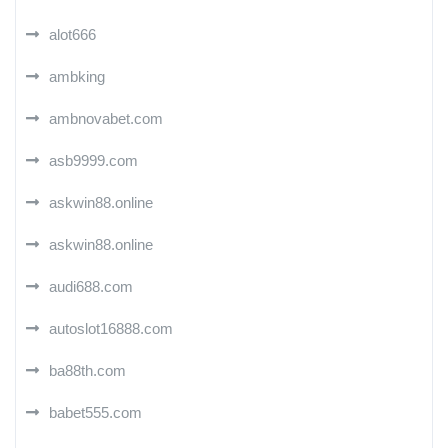
alot666
ambking
ambnovabet.com
asb9999.com
askwin88.online
askwin88.online
audi688.com
autoslot16888.com
ba88th.com
babet555.com