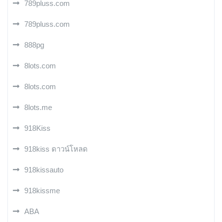
789pluss.com
789pluss.com
888pg
8lots.com
8lots.com
8lots.me
918Kiss
918kiss ดาวน์โหลด
918kissauto
918kissme
ABA