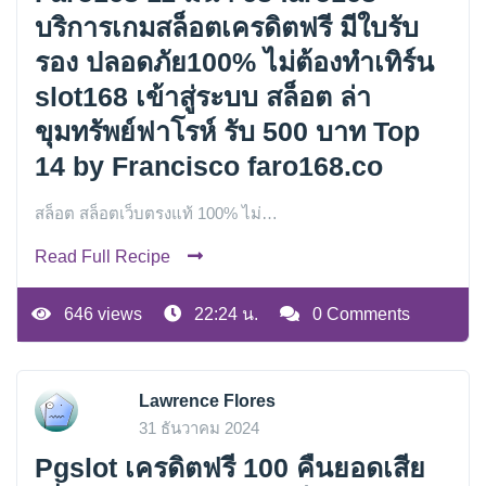
บริการเกมสล็อตเครดิตฟรี มีใบรับ
รอง ปลอดภัย100% ไม่ต้องทำเทิร์น
slot168 เข้าสู่ระบบ สล็อต ล่า
ขุมทรัพย์ฟาโรห์ รับ 500 บาท Top
14 by Francisco faro168.co
สล็อต สล็อตเว็บตรงแท้ 100% ไม่…
Read Full Recipe
646 views
22:24 น.
0 Comments
Lawrence Flores
31 ธันวาคม 2024
Pgslot เครดิตฟรี 100 คืนยอดเสีย