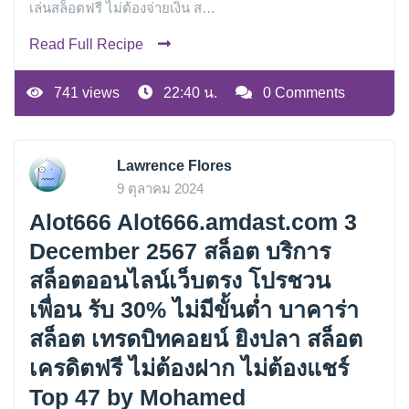
เล่นสล็อตฟรี ไม่ต้องจ่ายเงิน ส…
Read Full Recipe
741 views
22:40 น.
0 Comments
Lawrence Flores
9 ตุลาคม 2024
Alot666 Alot666.amdast.com 3
December 2567 สล็อต บริการ
สล็อตออนไลน์เว็บตรง โปรชวน
เพื่อน รับ 30% ไม่มีขั้นต่ำ บาคาร่า
สล็อต เทรดบิทคอยน์ ยิงปลา สล็อต
เครดิตฟรี ไม่ต้องฝาก ไม่ต้องแชร์
Top 47 by Mohamed