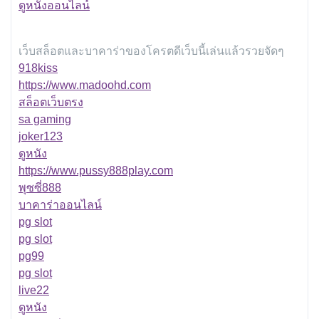
ดูหนังออนไลน์
เว็บสล็อตและบาคาร่าของโครตดีเว็บนี้เล่นแล้วรวยจัดๆ
918kiss
https://www.madoohd.com
สล็อตเว็บตรง
sa gaming
joker123
ดูหนัง
https://www.pussy888play.com
พุซซี่888
บาคาร่าออนไลน์
pg slot
pg slot
pg99
pg slot
live22
ดูหนัง