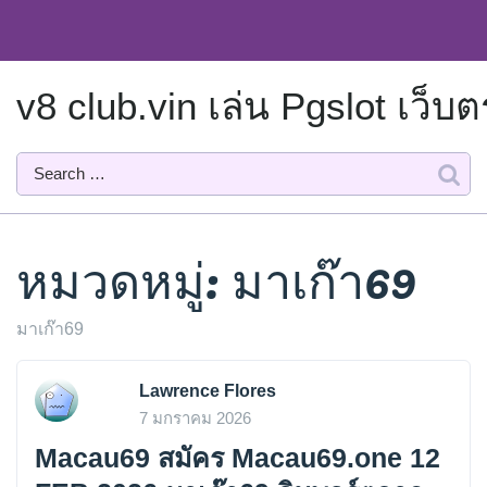
Skip
to
content
v8 club.vin เล่น Pgslot เว
หมวดหมู่:
มาเก๊า69
มาเก๊า69
Lawrence Flores
7 มกราคม 2026
Macau69 สมัคร Macau69.one 12