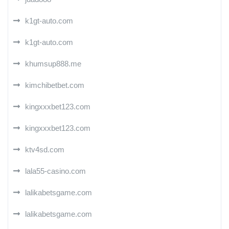
k1gt-auto.com
k1gt-auto.com
khumsup888.me
kimchibetbet.com
kingxxxbet123.com
kingxxxbet123.com
ktv4sd.com
lala55-casino.com
lalikabetsgame.com
lalikabetsgame.com