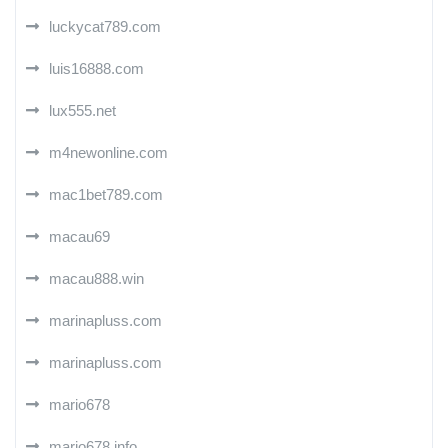
luckycat789.com
luis16888.com
lux555.net
m4newonline.com
mac1bet789.com
macau69
macau888.win
marinapluss.com
marinapluss.com
mario678
mario678.info