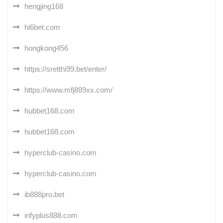
hengjing168
hi6bet.com
hongkong456
https://sretthi99.bet/enter/
https://www.mfj889xx.com/
hubbet168.com
hubbet168.com
hyperclub-casino.com
hyperclub-casino.com
ib888pro.bet
infyplus888.com