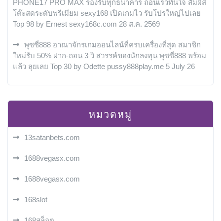
PHONE17 PRO MAX รองรับทุกธนาคาร ถอนเร็วทันใจ สัมผัส
โต๊ะสดระดับพรีเมียม sexy168 เปิดเกมไว รับโปรใหญ่ไปเลย
Top 98 by Ernest sexy168c.com 28 ส.ค. 2569
พุซซี่888 อาณาจักรเกมออนไลน์ที่ครบเครื่องที่สุด สมาชิก
ใหม่รับ 50% ฝาก-ถอน 3 วิ สวรรค์ของนักลงทุน พุซซี่888 พร้อม
แล้ว ลุยเลย Top 30 by Odette pussy888play.me 5 July 26
หมวดหมู่
13satanbets.com
1688vegasx.com
1688vegasx.com
168slot
168สล็อต