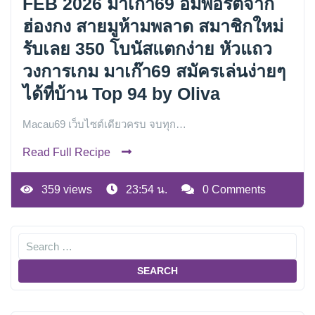
FEB 2026 มาเก๊า69 อิมพอร์ตจาก
ฮ่องกง สายมูห้ามพลาด สมาชิกใหม่
รับเลย 350 โบนัสแตกง่าย หัวแถว
วงการเกม มาเก๊า69 สมัครเล่นง่ายๆ
ได้ที่บ้าน Top 94 by Oliva
Macau69 เว็บไซต์เดียวครบ จบทุก…
Read Full Recipe
359 views
23:54 น.
0 Comments