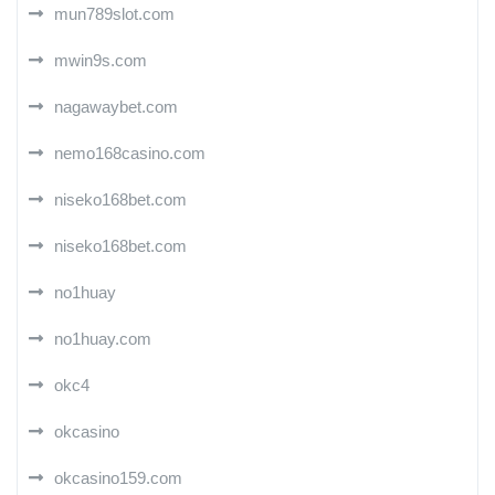
mun789slot.com
mwin9s.com
nagawaybet.com
nemo168casino.com
niseko168bet.com
niseko168bet.com
no1huay
no1huay.com
okc4
okcasino
okcasino159.com