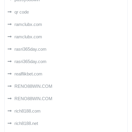
qr code
ramclubx.com
ramclubx.com
rasri365day.com
rasri365day.com
realflikbet.com
RENO88WIN.COM
RENO88WIN.COM
rich8188.com
rich8188.net