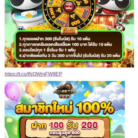
https://t.co/INOWmFW9EP