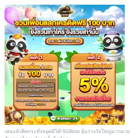
เล่นแล้วติดกระทั่งหยุดมิได้! 918kiss ลุ้นรางวัลใหญ่มากมาย