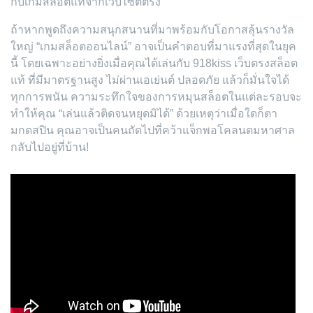
กับเกมสล็อตแท้จากเว็บไซต์ตรง
ถ้าหากพูดถึงความสนุกสนานที่มาพร้อมกับโอกาสลุ้นรางวัล
ใหญ่ “เกมสล็อตออนไลน์” อาจเป็นคำตอบที่มาแรงที่สุดในยุค
นี้ โดยเฉพาะอย่างยิ่งเมื่อคุณได้เล่นกับ 918kiss เว็บตรงสล็อต
แท้ ที่มีมาตรฐานสูง ไม่ผ่านเอเย่นต์ ปลอดภัย แล้วก็มั่นใจได้
ทุกการพนัน ความระทึกใจของการหมุนสล็อตในแต่ละรอบจะ
ทำให้คุณ “เล่นแล้วติดจนหยุดมิได้” ด้วยเหตุว่าเมื่อใดก็ตา
มกดสปิน คุณอาจเป็นคนถัดไปที่คว้าแจ็กพอโคลนตมหาศาล
กลับไปอยู่ที่บ้าน!