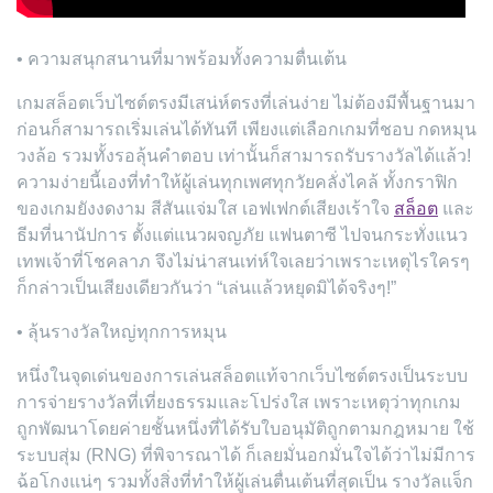
• ความสนุกสนานที่มาพร้อมทั้งความตื่นเต้น
เกมสล็อตเว็บไซต์ตรงมีเสน่ห์ตรงที่เล่นง่าย ไม่ต้องมีพื้นฐานมา
ก่อนก็สามารถเริ่มเล่นได้ทันที เพียงแต่เลือกเกมที่ชอบ กดหมุน
วงล้อ รวมทั้งรอลุ้นคำตอบ เท่านั้นก็สามารถรับรางวัลได้แล้ว!
ความง่ายนี้เองที่ทำให้ผู้เล่นทุกเพศทุกวัยคลั่งไคล้ ทั้งกราฟิก
ของเกมยังงดงาม สีสันแจ่มใส เอฟเฟกต์เสียงเร้าใจ
สล็อต
และ
ธีมที่นานัปการ ตั้งแต่แนวผจญภัย แฟนตาซี ไปจนกระทั่งแนว
เทพเจ้าที่โชคลาภ จึงไม่น่าสนเท่ห์ใจเลยว่าเพราะเหตุไรใครๆ
ก็กล่าวเป็นเสียงเดียวกันว่า “เล่นแล้วหยุดมิได้จริงๆ!”
• ลุ้นรางวัลใหญ่ทุกการหมุน
หนึ่งในจุดเด่นของการเล่นสล็อตแท้จากเว็บไซต์ตรงเป็นระบบ
การจ่ายรางวัลที่เที่ยงธรรมและโปร่งใส เพราะเหตุว่าทุกเกม
ถูกพัฒนาโดยค่ายชั้นหนึ่งที่ได้รับใบอนุมัติถูกตามกฎหมาย ใช้
ระบบสุ่ม (RNG) ที่พิจารณาได้ ก็เลยมั่นอกมั่นใจได้ว่าไม่มีการ
ฉ้อโกงแน่ๆ รวมทั้งสิ่งที่ทำให้ผู้เล่นตื่นเต้นที่สุดเป็น รางวัลแจ็ก