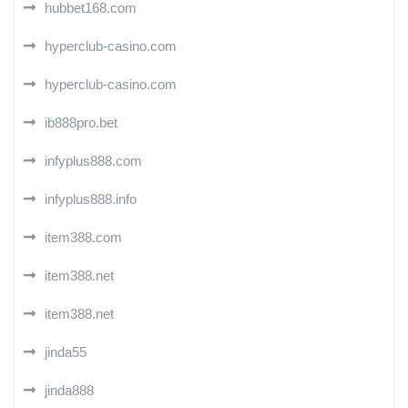
hubbet168.com
hyperclub-casino.com
hyperclub-casino.com
ib888pro.bet
infyplus888.com
infyplus888.info
item388.com
item388.net
item388.net
jinda55
jinda888