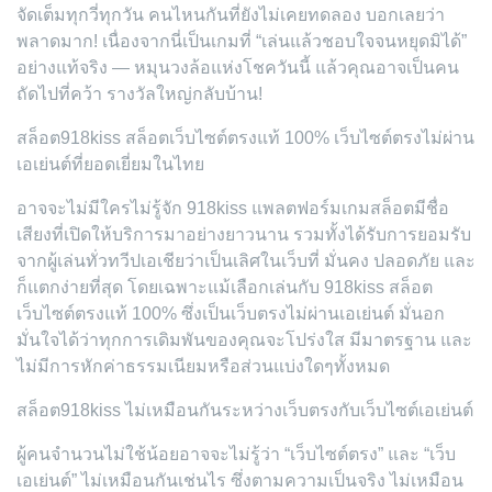
จัดเต็มทุกวี่ทุกวัน คนไหนกันที่ยังไม่เคยทดลอง บอกเลยว่า
พลาดมาก! เนื่องจากนี่เป็นเกมที่ “เล่นแล้วชอบใจจนหยุดมิได้”
อย่างแท้จริง — หมุนวงล้อแห่งโชควันนี้ แล้วคุณอาจเป็นคน
ถัดไปที่คว้า รางวัลใหญ่กลับบ้าน!
สล็อต918kiss สล็อตเว็บไซต์ตรงแท้ 100% เว็บไซต์ตรงไม่ผ่าน
เอเย่นต์ที่ยอดเยี่ยมในไทย
อาจจะไม่มีใครไม่รู้จัก 918kiss แพลตฟอร์มเกมสล็อตมีชื่อ
เสียงที่เปิดให้บริการมาอย่างยาวนาน รวมทั้งได้รับการยอมรับ
จากผู้เล่นทั่วทวีปเอเชียว่าเป็นเลิศในเว็บที่ มั่นคง ปลอดภัย และ
ก็แตกง่ายที่สุด โดยเฉพาะแม้เลือกเล่นกับ 918kiss สล็อต
เว็บไซต์ตรงแท้ 100% ซึ่งเป็นเว็บตรงไม่ผ่านเอเย่นต์ มั่นอก
มั่นใจได้ว่าทุกการเดิมพันของคุณจะโปร่งใส มีมาตรฐาน และ
ไม่มีการหักค่าธรรมเนียมหรือส่วนแบ่งใดๆทั้งหมด
สล็อต918kiss ไม่เหมือนกันระหว่างเว็บตรงกับเว็บไซต์เอเย่นต์
ผู้คนจำนวนไม่ใช้น้อยอาจจะไม่รู้ว่า “เว็บไซต์ตรง” และ “เว็บ
เอเย่นต์” ไม่เหมือนกันเช่นไร ซึ่งตามความเป็นจริง ไม่เหมือน