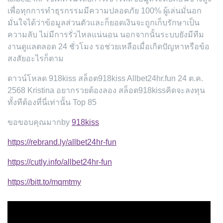
เพื่อทุกการทำธุรกรรมมีความปลอดภัย 100% ผู้เล่นมั่นอก
มั่นใจได้ว่าข้อมูลส่วนตัวและก็ยอดเงินจะถูกเก็บรักษาเป็น
ความลับ ไม่มีการรั่วไหลแน่นอน นอกจากนั้นระบบยังมีทีม
งานดูแลตลอด 24 ชั่วโมง รอช่วยเหลือเมื่อเกิดปัญหาหรือข้อ
สงสัยอะไรก็ตาม
ดาวน์โหลด 918kiss สล็อต918kiss Allbet24hr.fun 24 ต.ค.
2568 Kristina อยากรวยต้องลอง สล็อต918kissคิดจะลงทุน
ทั้งทีต้องที่นี่เท่านั้น Top 85
ขอขอบคุณมากby
918kiss
https://rebrand.ly/allbet24hr-fun
https://cutly.info/allbet24hr-fun
https://bitt.to/mqmtmy