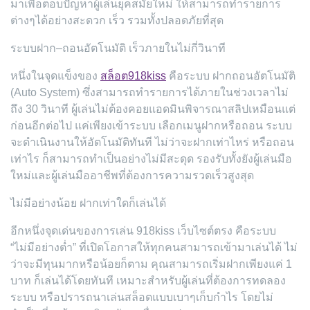
มาเพื่อตอบปัญหาผู้เล่นยุคสมัยใหม่ ให้สามารถทำรายการ
ต่างๆได้อย่างสะดวก เร็ว รวมทั้งปลอดภัยที่สุด
ระบบฝาก–ถอนอัตโนมัติ เร็วภายในไม่กี่วินาที
หนึ่งในจุดแข็งของ
สล็อต918kiss
คือระบบ ฝากถอนอัตโนมัติ
(Auto System) ซึ่งสามารถทำรายการได้ภายในช่วงเวลาไม่
ถึง 30 วินาที ผู้เล่นไม่ต้องคอยแอดมินพิจารณาสลิปเหมือนแต่
ก่อนอีกต่อไป แค่เพียงเข้าระบบ เลือกเมนูฝากหรือถอน ระบบ
จะดำเนินงานให้อัตโนมัติทันที ไม่ว่าจะฝากเท่าไหร่ หรือถอน
เท่าไร ก็สามารถทำเป็นอย่างไม่มีสะดุด รองรับทั้งยังผู้เล่นมือ
ใหม่และผู้เล่นมืออาชีพที่ต้องการความรวดเร็วสูงสุด
ไม่มีอย่างน้อย ฝากเท่าใดก็เล่นได้
อีกหนึ่งจุดเด่นของการเล่น 918kiss เว็บไซต์ตรง คือระบบ
“ไม่มีอย่างต่ำ” ที่เปิดโอกาสให้ทุกคนสามารถเข้ามาเล่นได้ ไม่
ว่าจะมีทุนมากหรือน้อยก็ตาม คุณสามารถเริ่มฝากเพียงแค่ 1
บาท ก็เล่นได้โดยทันที เหมาะสำหรับผู้เล่นที่ต้องการทดลอง
ระบบ หรือปรารถนาเล่นสล็อตแบบเบาๆเก็บกำไร โดยไม่