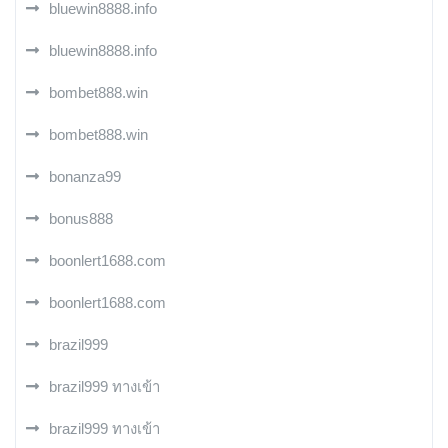
bluewin8888.info
bluewin8888.info
bombet888.win
bombet888.win
bonanza99
bonus888
boonlert1688.com
boonlert1688.com
brazil999
brazil999 ทางเข้า
brazil999 ทางเข้า