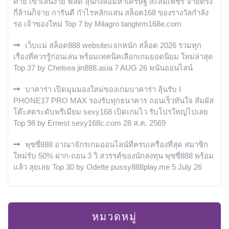
ค่าย เข้าเล่นง่าย ฟีลดี ลุ้นกงล้อมหาเศรษฐี สะสมเพชร จ่ายตรง
กี่ล้านก็จ่าย การันตี กำไรหลักแสน สล็อต168 ของรางวัลกำลัง
รอ เจ้าของใหม่ Top 7 by Milagro tangtem168e.com
เว็บแม่ สล็อต888 websiteแจกหนัก สล็อต 2026 รวมทุก
เรื่องที่ควรรู้ก่อนเล่น พร้อมเทคนิคเลือกเกมยอดนิยม ใหม่ล่าสุด
Top 37 by Chelsea jin888.asia 7 AUG 26 พนันออนไลน์
บาคาร่า เปิดมุมมองใหม่ของเกมบาคาร่า ลุ้นรับ I
PHONE17 PRO MAX รองรับทุกธนาคาร ถอนเร็วทันใจ สัมผัส
โต๊ะสดระดับพรีเมียม sexy168 เปิดเกมไว รับโปรใหญ่ไปเลย
Top 98 by Ernest sexy168c.com 28 ส.ค. 2569
พุซซี่888 อาณาจักรเกมออนไลน์ที่ครบเครื่องที่สุด สมาชิก
ใหม่รับ 50% ฝาก-ถอน 3 วิ สวรรค์ของนักลงทุน พุซซี่888 พร้อม
แล้ว ลุยเลย Top 30 by Odette pussy888play.me 5 July 26
หมวดหมู่