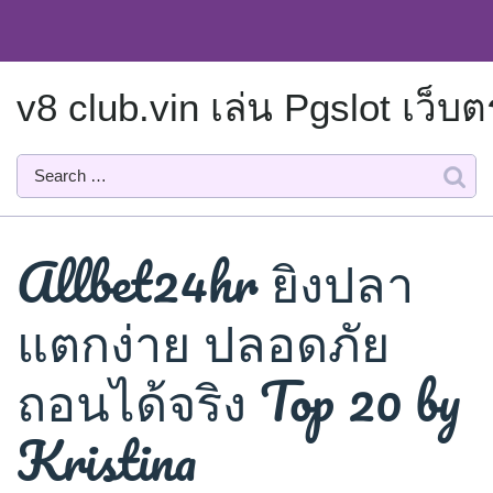
Skip
to
content
v8 club.vin เล่น Pgslot เว
Allbet24hr ยิงปลา
แตกง่าย ปลอดภัย
ถอนได้จริง Top 20 by
Kristina