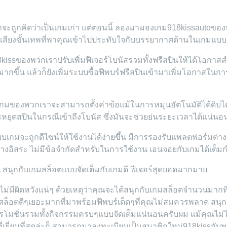
ราจะถูกคิดว่าเป็นเกมเก่า แต่ตอนนี้ ลองมามองเกม918kissautoขอ
เสียงขั้นเทพที่พาคุณเข้าไปประทับใจกับบรรยากาศด้านในเกมแบบ
ssของพวกเราปรับเพิ่มฟีเจอร์โบนัสรวมทั้งฟรีสปินให้ได้โอกาสส
ากขึ้น แล้วก็ยังเพิ่มระบบซื้อฟีพบร์ฟรีสปินเข้ามาเพิ่มโอกาสในก
นเกมของพวกเราจะสามารถตั้งค่าข้อแม้ในการหมุนอัตโนมัติได้ดิบได้
หยุดสปินในกรณีเข้าถึงโบนัส ซึ่งมันจะช่วยย่นระยะเวลาได้แน่นอ
บบเกมจะถูกดีไซน์ให้ใช้งานได้ง่ายขึ้น มีการรองรับแพลตฟอร์มต่
ด้อย่างอิสระ ไม่มีข้อจำกัดสำหรับในการใช้งาน เอนจอยกับเกมได้เต็มก
ี้ สนุกกับเกมสล็อตแบบจัดเต็มกับเกมดี ฟีเจอร์สุดยอดมากมาย
ม่มีผิดหวังแน่ๆ ด้วยเหตุว่าคุณจะได้สนุกกับเกมสล็อตจำนวนมากที่ม
มสล็อตดีๆเยอะมากที่มาพร้อมฟีพบร์เด็ดๆที่คุณไม่สมควรพลาด สน
ปรโมชั่นรวมทั้งกิจกรรมครบๆแบบจัดเต็มแน่นอนครับผม แม้คุณไม่ไ
เยี่ยมที่สุดล่ะก็ สามารถมาลงทะเบียนเป็นสมาชิกใหม่918kissกับ