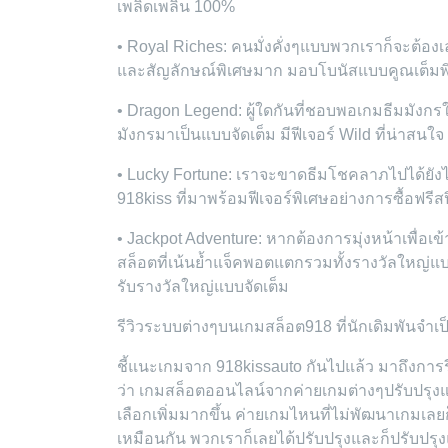
เพลิดเพลิน 100%
• Royal Riches: คนมั่งคั่งๆแบบพวกเราก็จะต้องเ
และสัญลักษณ์พิเศษมาก มอบโบนัสแบบคูณเต็มพิกั
• Dragon Legend: ผู้ใดกันที่ชอบพอเกมธีมมัง
มังกรมาเป็นแบบจัดเต็ม มีฟีเจอร์ Wild ที่น่าสนใ
• Lucky Fortune: เราจะขาดธีมโชคลาภไปได้ยัง
918kiss ที่มาพร้อมฟีเจอร์พิเศษอย่างการซื้อฟรีส
• Jackpot Adventure: หากต้องการมุ่งหน้าเพื่อเข้
สล็อตที่เน้นย้ำแจ็คพอตแตกรวมทั้งรางวัลใหญ่แ
รับรางวัลใหญ่แบบจัดเต็ม
รีวิวระบบต่างๆบนเกมสล็อต918 ที่นักเดิมพันจำเป็
ชี้แนะเกมจาก 918kissauto กันไปแล้ว มาถึงกา
ว่า เกมสล็อตออนไลน์จากค่ายเกมต่างๆปรับปรุงแ
เลือกเพิ่มมากขึ้น ค่ายเกมไหนที่ไม่พัฒนาเกมเลยก
เหมือนกัน พวกเราก็เลยได้ปรับปรุงและก็ปรับปรุงแ