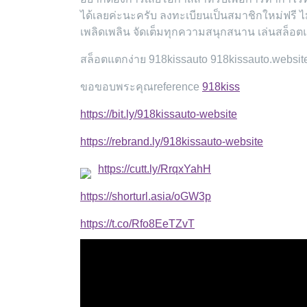
ได้เลยค่ะนะครับ ลงทะเบียนเป็นสมาชิกใหม่ฟรี ไ
เพลิดเพลิน จัดเต็มทุกความสนุกสนาน เล่นสล็อตแบ
สล็อตแตกง่าย 918kissauto 918kissauto.websit
ขอขอบพระคุณreference
918kiss
https://bit.ly/918kissauto-website
https://rebrand.ly/918kissauto-website
https://cutt.ly/RrqxYahH
https://shorturl.asia/oGW3p
https://t.co/Rfo8EeTZvT