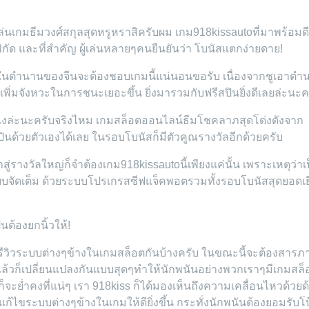
ล่นเกมธีมวงศ์สกุลสุดหรูหราสิครับผม เกม918kissautoที่มาพร้อมดี
ด และที่สำคัญ ผู้เล่นหลายๆคนยืนยันว่า โบนัสแตกง่ายดาย!
กรในตำนานของจีนจะต้องชอบเกมนี้แน่นอนขอรับ เนื่องจากชูเอาตำ
จ เพิ่มจังหวะในการชนะเยอะขึ้น ยิ่งมารวมกับฟรีสปินยิ่งดีเลยล่ะนะค
ไงล่ะนะครับจริงไหม เกมสล็อตออนไลน์ธีมโชคลาภสุดโด่งดังจาก
ปินด้วยตัวเองได้เลย ในรอบโบนัสก็มีตัวคูณรางวัลอีกด้วยครับ
าสู่รางวัลใหญ่ก็จำต้องเกม918kissautoนี้เพียงแค่นั้น เพราะเหตุว่า
บบจัดเต็ม ด้วยระบบโปรเกรสซีฟแจ็คพอตรวมทั้งรอบโบนัสสุดยอดเย
นต้องยกนิ้วให้!
รรีวิวระบบต่างๆข้างในเกมสล็อตกันบ้างครับ ในขณะนี้จะต้องสารภ
ล้วก็เปลี่ยนแปลงกันแบบสุดๆทำให้นักพนันอย่างพวกเราๆมีเกมสล็
็จะย่ำคงที่แน่ๆ เรา 918kiss ก็ได้มองเห็นถึงความเคลื่อนไหวด้วยด
ก้ไขระบบต่างๆข้างในเกมให้ดียิ่งขึ้น กระทั่งนักพนันต้องยอมรับโป