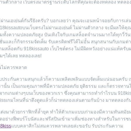
ไม่ผ่านตัวกลาง เว็บตรงมาตรฐานระดับโลกที่คุณจะต้องทดลอง ทดลอ
่านเอเย่นต์กันรึยังครับ? บอกเลยว่า คุณจะเอนหน้าจอยกับการเล่
8kissautoบนเว็บตรงไม่ผ่านเอเย่นต์ ไม่ผ่านตัวกลาง จะมีผลให้คุ
วมทั้งความปลอดภัยสูง บันเทิงใจกับเกมสล็อตจำนวนมากได้ทุกวี่วัน
และก็กิจกรรมจัดเต็ม รับเครดิตฟรีได้ไม่อั้น สนุกสนานกับเกมต่
สล็อตกับ 918kissauto เว็บไซต์ตรง ไม่มีผิดหวังอย่างแน่แท้ครับผม
็มๆได้เลย ทดลองเลย!
ุณไม่ควรพลาด
บประกันความสนุกแล้วก็ความเพลิดเพลินแบบจัดเต็มแน่นอนครับ 
เรานั้น เป็นเกมคุณภาพที่มีความปลอดภัย ยุติธรรม และก็ตรวจทานได้
ากเกมต่างๆบนเว็บของพวกเรา ซึ่งคุณสามารถทำกำไรบน 918kiss
8kissเกมไหนที่น่าดึงดูดแล้วก็น่าทดลองเล่นตามกันบ้าง มาทดลองกั
แต่งมาด้วยกราฟิกที่ล้ำยุค ทำให้ตัวเกมแบบเก่ามองมีความทันสมัยม
าดึงดูดอย่างฟีพบร์โบนัสและฟรีสปินเข้ามาเพิ่มช่องทางสำหรับในการช
8kiss
แบบคลาสิกไม่สมควรพลาดเลยล่ะขอรับ รับประกันความ