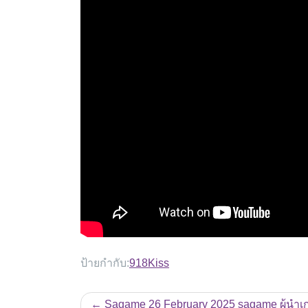
ป้ายกำกับ:
918Kiss
แนะแนว
Sagame 26 February 2025 sagame ผู้นำ