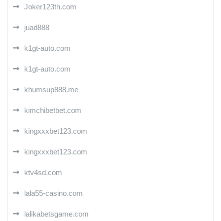
Joker123th.com
juad888
k1gt-auto.com
k1gt-auto.com
khumsup888.me
kimchibetbet.com
kingxxxbet123.com
kingxxxbet123.com
ktv4sd.com
lala55-casino.com
lalikabetsgame.com