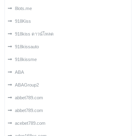
8lots.me
918Kiss
918kiss ดาวน์โหลด
918kissauto
918kissme
ABA
ABAGroup2
abbet789.com
abbet789.com
acebet789.com
aden168ss.com