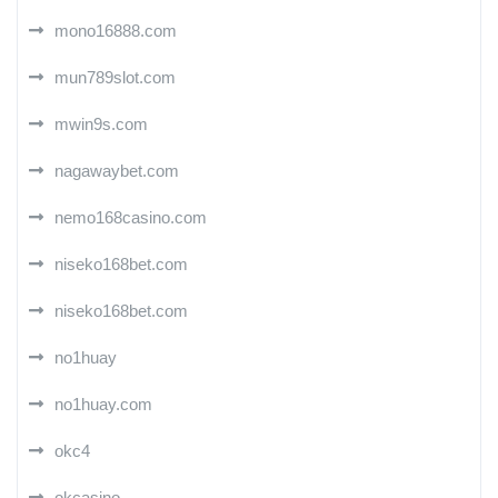
mono16888.com
mun789slot.com
mwin9s.com
nagawaybet.com
nemo168casino.com
niseko168bet.com
niseko168bet.com
no1huay
no1huay.com
okc4
okcasino