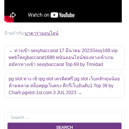
ป้ายกำกับ:
บาคาร่าออนไลน์
แนะแนว
ทางเข้า sexybaccarat 17 มีนาคม 2023Sexy168.vip
เรื่อง
webใหญ่baccarat1688 พนันออนไลน์ช่องทางเข้าเกม
สมัครทางเข้า sexybaccarat Top 69 by Trinidad
pg slot ทาง เข้าpg slot เครดิตฟรี pg slot เว็บหลักทุนน้อย
ห้ามพลาด สล็อตpgเว็บตรง ดีกรีเว็บอันดับ1 Top 39 by
Charli pgslot-1st.com 3 JUL 2023