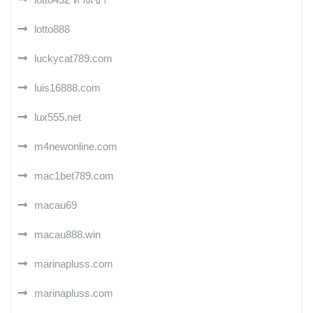
lotto888
luckycat789.com
luis16888.com
lux555.net
m4newonline.com
mac1bet789.com
macau69
macau888.win
marinapluss.com
marinapluss.com