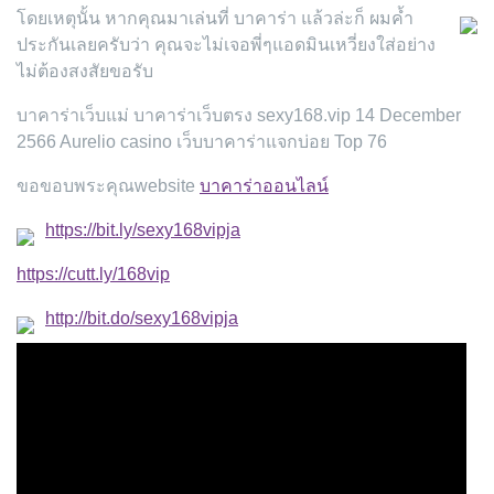
โดยเหตุนั้น หากคุณมาเล่นที่ บาคาร่า แล้วล่ะก็ ผมค้ำ
ประกันเลยครับว่า คุณจะไม่เจอพี่ๆแอดมินเหวี่ยงใส่อย่าง
ไม่ต้องสงสัยขอรับ
บาคาร่าเว็บแม่ บาคาร่าเว็บตรง sexy168.vip 14 December
2566 Aurelio casino เว็บบาคาร่าแจกบ่อย Top 76
ขอขอบพระคุณwebsite
บาคาร่าออนไลน์
https://bit.ly/sexy168vipja
https://cutt.ly/168vip
http://bit.do/sexy168vipja