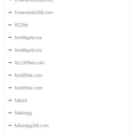
fcharoenkit168.com
ff123th
finn88gold.me
finn88gold.me
fizz169bet.com
fox689ok.com
fox689ok.com
fullslot
fullslotpg
fullslotpg168.com