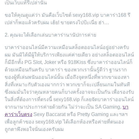
เป็นเว็บแท้รึเปล่านั้น
ขอให้คุณดูแค่ว่า มันคือเว็บไซต์ sexy168.vip บาคาร่า168 รึ
เปล่าก็พอแล้วครับผม เฮ้ย! ขายตรงไปป้ะเนี่ย ฮ่า…
2. คุณจะได้เลือกเล่นบาคาร่านานัปการค่าย
บาคาร่าออนไลน์มีความเหมือนสล็อตออนไลน์อยู่อย่างครับ
ผม มันมิได้มีผู้ให้บริการเพียงแค่ค่ายเดียว อย่างสล็อตออนไลน์
ก็มีอีกทั้ง PG Slot, Joker หรือ 918Kiss ซึ่งบาคาร่าออนไลน์ก็
ด้วยเหมือนกันครับ บาคาร่า ของพวกเรานั้นรู้ดีว่า ฐานราก
ของผู้ที่เล่นพนันออนไลน์นั้น เมื่อถึงจุดหนึ่งที่พวกเขามองหา
สิ่งที่เหมาะกับตัวเองมากกว่า พวกเขาก็จะเปลี่ยนเกมในทันที
ซึ่งผมมั่นใจว่าคุณหลายคนก็บางครั้งอาจจะเป็นกัน เพื่อรองรับ
ในสิ่งที่ต้องการที่ตรงนี้ sexy168.vip ก็เลยจัดบาคาร่าออนไลน์
จากนานาประการค่ายด้วยกัน ไม่ว่าจะเป็น SA Gaming,
บา
คาร่าเว็บตรง
Sexy Baccarat หรือ Pretty Gaming และฯลฯ
เพื่อลูกค้าของ sexy168.vip ได้เลือกห้องหรือค่ายที่ตนเอง
ถูกตาพึงพอใจนั่นเองครับผม