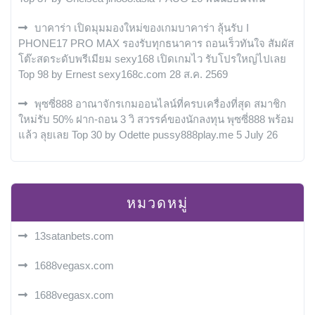
บาคาร่า เปิดมุมมองใหม่ของเกมบาคาร่า ลุ้นรับ I
PHONE17 PRO MAX รองรับทุกธนาคาร ถอนเร็วทันใจ สัมผัส
โต๊ะสดระดับพรีเมียม sexy168 เปิดเกมไว รับโปรใหญ่ไปเลย
Top 98 by Ernest sexy168c.com 28 ส.ค. 2569
พุซซี่888 อาณาจักรเกมออนไลน์ที่ครบเครื่องที่สุด สมาชิก
ใหม่รับ 50% ฝาก-ถอน 3 วิ สวรรค์ของนักลงทุน พุซซี่888 พร้อม
แล้ว ลุยเลย Top 30 by Odette pussy888play.me 5 July 26
หมวดหมู่
13satanbets.com
1688vegasx.com
1688vegasx.com