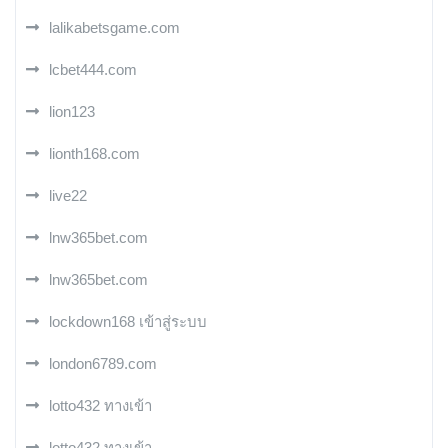
lalikabetsgame.com
lcbet444.com
lion123
lionth168.com
live22
lnw365bet.com
lnw365bet.com
lockdown168 เข้าสู่ระบบ
london6789.com
lotto432 ทางเข้า
lotto432 ทางเข้า