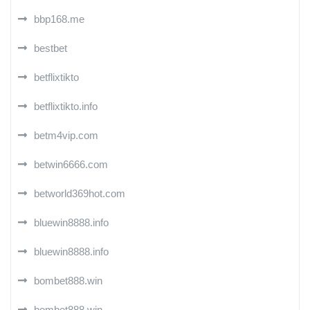
bbp168.me
bestbet
betflixtikto
betflixtikto.info
betm4vip.com
betwin6666.com
betworld369hot.com
bluewin8888.info
bluewin8888.info
bombet888.win
bombet888.win