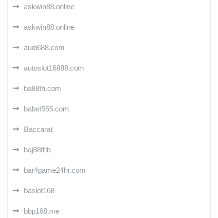
askwin88.online
askwin88.online
audi688.com
autoslot16888.com
ba88th.com
babet555.com
Baccarat
baj88thb
bar4game24hr.com
baslot168
bbp168.me