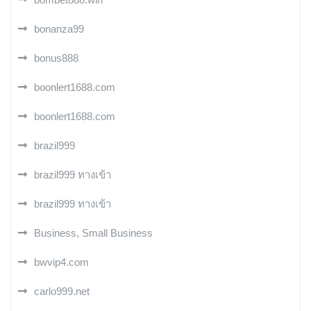
bonanza99
bonus888
boonlert1688.com
boonlert1688.com
brazil999
brazil999 ทางเข้า
brazil999 ทางเข้า
Business, Small Business
bwvip4.com
carlo999.net