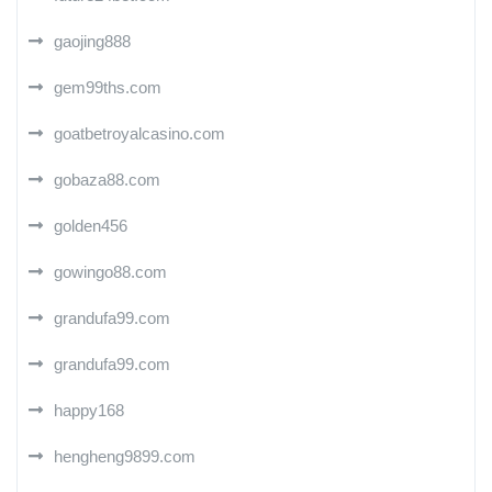
gaojing888
gem99ths.com
goatbetroyalcasino.com
gobaza88.com
golden456
gowingo88.com
grandufa99.com
grandufa99.com
happy168
hengheng9899.com