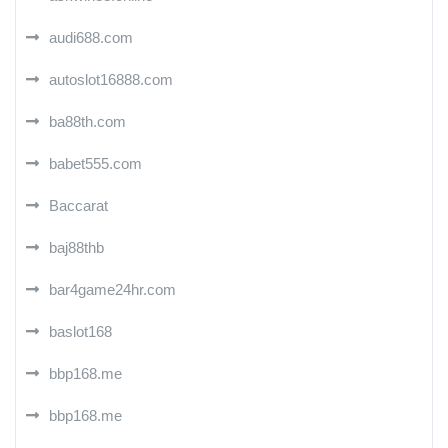
audi688.com
autoslot16888.com
ba88th.com
babet555.com
Baccarat
baj88thb
bar4game24hr.com
baslot168
bbp168.me
bbp168.me