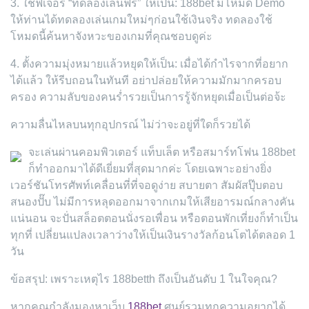
3. ใช้ฟีเจอร์ “ทดลองเล่นฟรี” ให้เป็น: 188bet มีโหมด Demo
ให้ท่านได้ทดลองเล่นเกมใหม่ๆก่อนใช้เงินจริง ทดลองใช้
โหมดนี้ค้นหาจังหวะของเกมที่คุณชอบดูค่ะ
4. ตั้งความมุ่งหมายแล้วหยุดให้เป็น: เมื่อได้กำไรจากที่อยาก
ได้แล้ว ให้รีบถอนในทันที อย่าปล่อยให้ความมักมากครอบ
ครอง ความลับของคนร่ำรวยเป็นการรู้จักหยุดเมื่อเป็นต่อจ้ะ
ความลื่นไหลบนทุกอุปกรณ์ ไม่ว่าจะอยู่ที่ใดก็รวยได้
จะเล่นผ่านคอมพิวเตอร์ แท็บเล็ต หรือสมาร์ทโฟน 188bet
ก็ทำออกมาได้ดีเยี่ยมที่สุดมากค่ะ โดยเฉพาะอย่างยิ่ง
เวอร์ชันโทรศัพท์เคลื่อนที่ที่จอดูง่าย สบายตา สัมผัสปุ๊บตอบ
สนองปั๊บ ไม่มีการหลุดออกมาจากเกมให้เสียอารมณ์กลางคัน
แน่นอน จะปั่นสล็อตตอนนั่งรอเพื่อน หรือตอนพักเที่ยงก็ทำเป็น
ทุกที่ เปลี่ยนแปลงเวลาว่างให้เป็นเงินรางวัลก้อนโตได้ตลอด 1
วัน
ข้อสรุป: เพราะเหตุไร 188betth ถึงเป็นอันดับ 1 ในใจคุณ?
หากคุณกำลังมองหาเว็บ
188bet
ศูนย์รวมทุกความอยากได้