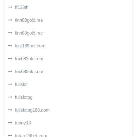
ff123th
finn88gold.me
finn88gold.me
fizz169bet.com
fox689ok.com
fox689ok.com
fullslot
fullslotpg
fullslotpg168.com
funny18
future24bet.com