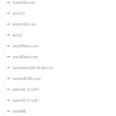
lcbet444.com
lion123
lionth168.com
live22
lnw365bet.com
lnw365bet.com
lockdown168 เข้าสู่ระบบ
london6789.com
lotto432 ทางเข้า
lotto432 ทางเข้า
lotto888