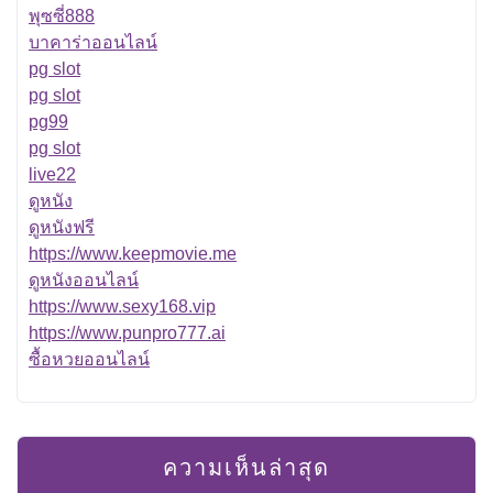
พุซซี่888
บาคาร่าออนไลน์
pg slot
pg slot
pg99
pg slot
live22
ดูหนัง
ดูหนังฟรี
https://www.keepmovie.me
ดูหนังออนไลน์
https://www.sexy168.vip
https://www.punpro777.ai
ซื้อหวยออนไลน์
ความเห็นล่าสุด