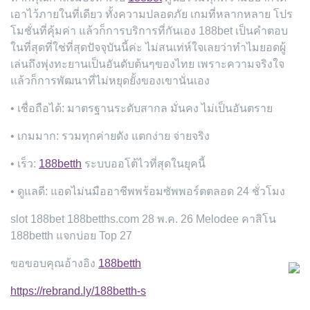
เอาไว้ภายในที่เดียว ทั้งความปลอดภัย เกมที่หลากหลาย โปร
โมชั่นที่คุ้มค่า แล้วก็การบริการที่กันเอง 188bet เป็นคำตอบ
ในที่สุดที่ใช่ที่สุดปัจจุบันนี้ค่ะ ไม่สนเท่ห์ใจเลยว่าทำไมยอดผู้
เล่นถึงพุ่งทะยานเป็นอันดับต้นๆของไทย เพราะความจริงใจ
แล้วก็การพัฒนาที่ไม่หยุดยั้งของเขานั่นเอง
• เชื่อถือได้: มาตรฐานระดับสากล มั่นคง ไม่เป็นอันตราย
• เกมมาก: รวมทุกค่ายดัง แตกง่าย จ่ายจริง
• เร็ว:
188betth
ระบบออโต้ไวที่สุดในยุคนี้
• ดูแลดี: แอดไม่นมืออาชีพพร้อมซัพพอร์ตตลอด 24 ชั่วโมง
slot 188bet 188betths.com 28 พ.ค. 26 Melodee คาสิโน
188betth แจกบ่อย Top 27
ขอขอบคุณอ้างอิง
188betth
https://rebrand.ly/188betth-s