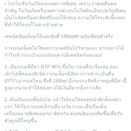
• โปรโมชั่นวันเกิดและเทศกาลพิเศษ: เพราะว่าคุณคือคน
สำคัญ ในวันเกิดหรือเทศกาลต่างๆเว็บไซต์จะมีของขวัญพิเศษ
เป็นโบนัสหรือเครดิตฟรีมอบให้เสมอ ความใส่ใจระดับนี้แหละ
ที่ทำให้ใครๆก็ไม่ยากย้ายค่าย
เทคนิคปั่นสล็อตให้แตกยับที่ 188betth ฉบับเซียนตัวจริง
การเล่นสล็อตไม่ใช่แค่การกดสปินไปวันๆนะคะ หากอยากได้
กำไรเข้ากระเป๋าแบบเน้นๆควรมีเทคนิคกันหน่อย!
1. เลือกเกมที่มีค่า RTP 96% ขึ้นไป: ก่อนที่จะเริ่มเล่น ลอง
เข้าไปเช็คมองสักนิดว่าเกมนั้นๆมีอัตราการชำระเงินคืน
(RTP) มากแค่ไหน ซึ่งที่ 188bet มีเกมประสิทธิภาพสูงที่มีค่านี้
สูงมากมาย ทำให้ช่องทางได้เงินมีมากยิ่งกว่าเสีย
2. เดินเงินแบบขั้นบันได: อย่าใจร้อนใส่หมดหน้าตักตั้งแต่ตา
แรก ให้เริ่มจากเบทเล็กๆเพื่อวอร์มระบบ เมื่อเริ่มเห็น
เครื่องหมายพิเศษออกมาติดๆกัน ค่อยขยับเบทเพิ่มขึ้นเพื่อรับ
ตัวคูณที่ใหญ่ขึ้น