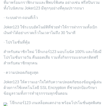
ที่มาพร้อมกราฟิกงามและฟีพบร์พิเศษ อย่างเช่น ฟรีสปินรวม
ทั้งโบนัสเกม Joker123 มีทุกๆอย่างที่คุณปรารถนา
· ระบบฝาก-ถอนที่เร็ว
Joker123 ใช้ระบบอัตโนมัติที่ช่วยทำให้การฝากรวมทั้งเบิก
เงินทำได้อย่างรวดเร็วในเวลาไม่ถึง 30 วินาที
· โปรโมชั่นที่คุ้ม
สำหรับสมาชิกใหม่ โจ๊กเกอร์123 มอบโบนัส 100% และก็ยังมี
โปรโมชั่นรายวัน คืนยอดเสีย รวมทั้งกิจกรรมแจกเครดิตฟรี
สำหรับสมาชิกทุกคน
· ความปลอดภัยสูงสุด
Joker123 ให้ความเอาใจใส่กับความปลอดภัยของข้อมูลผู้เล่น
ด้วยการใช้เทคโนโลยี SSL Encryption ที่ช่วยปกป้องรักษา
ข้อมูลรวมทั้งการทำธุรกรรมทุกขั้นตอน
โจ๊กเกอร์123 เกมสล็อตแตกง่าย พร้อมโปรโมชั่นสุดพิเศษ