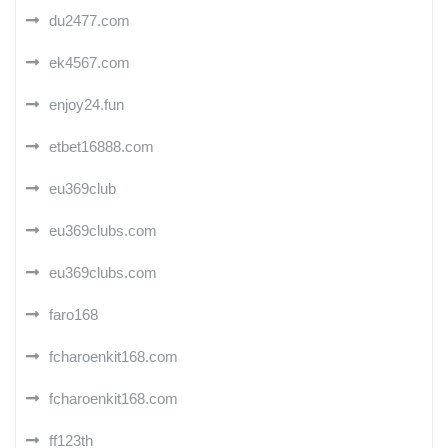
du2477.com
ek4567.com
enjoy24.fun
etbet16888.com
eu369club
eu369clubs.com
eu369clubs.com
faro168
fcharoenkit168.com
fcharoenkit168.com
ff123th