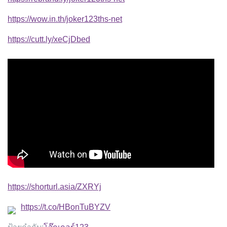
https://wow.in.th/joker123ths-net
https://cutt.ly/xeCjDbed
https://shorturl.asia/ZXRYj
https://t.co/HBonTuBYZV