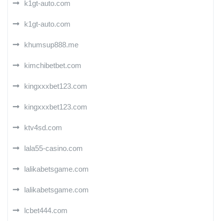
k1gt-auto.com
k1gt-auto.com
khumsup888.me
kimchibetbet.com
kingxxxbet123.com
kingxxxbet123.com
ktv4sd.com
lala55-casino.com
lalikabetsgame.com
lalikabetsgame.com
lcbet444.com