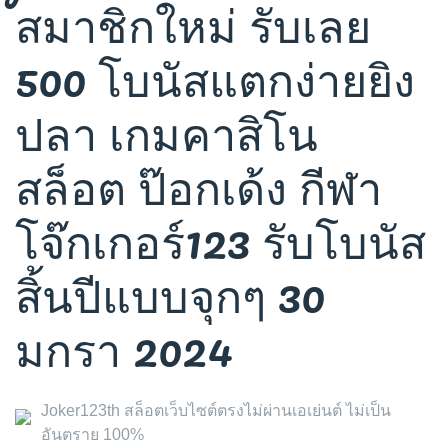
สมาชิกใหม่ รับเลย
500 โบนัสแตกง่ายยิง
ปลา เกมคาสิโน
สล็อต ป๊อกเด้ง กีฬา
โจ๊กเกอร์123 รับโบนัส
สิ้นปีแบบจุกๆ 30
มกรา 2024
Joker123th สล็อตเว็บไซต์ตรงไม่ผ่านเอเย่นต์ ไม่เป็น
อันตราย 100%