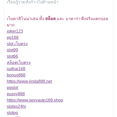
เรียนรู้รวมทั้งก้าวไปด้านหน้า
เว็บคาสิโนน่าเล่น ทั้ง
สล็อต
และ
บาคาร่า
ตึงจริงแตกบ่อย
มาก
joker123
pg168
slot เว็บตรง
slot99
slot66
สล็อตเว็บตรง
judhai168
bonus888
https://www.jinda888.net
pgslot
pussy888
https://www.sexyauto168.shop
slotxo24hr
slotpg