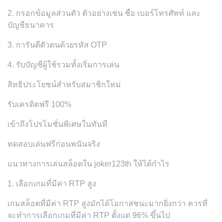
2. กรอกข้อมูลส่วนตัว ตัวอย่างเช่น ชื่อ เบอร์โทรศัพท์ และ
บัญชีธนาคาร
3. การันตีตัวตนด้วยรหัส OTP
4. รับบัญชีผู้ใช้รวมทั้งเริ่มการเล่น
สิทธิประโยชน์สำหรับสมาชิกใหม่
รับเครดิตฟรี 100%
เข้าถึงโปรโมชั่นพิเศษในทันที
ทดสอบเล่นฟรีก่อนพนันจริง
แนวทางการเล่นสล็อตใน joker123th ให้ได้กำไร
1. เลือกเกมที่มีค่า RTP สูง
เกมสล็อตที่มีค่า RTP สูงมักได้โอกาสชนะมากยิ่งกว่า ควรที่
จะทำการเลือกเกมที่มีค่า RTP ตั้งแต่ 96% ขึ้นไป