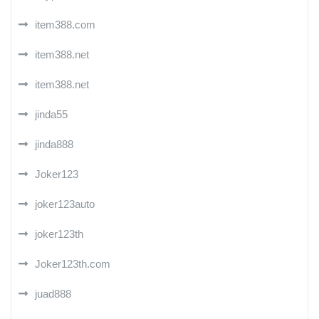
item388.com
item388.net
item388.net
jinda55
jinda888
Joker123
joker123auto
joker123th
Joker123th.com
juad888