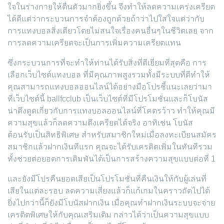
ใจในร่างกายให้ตื่นตัวมากยิ่งขึ้น จึงทำให้ลดความเคร่งเครียด
ได้ดีแต่ว่ากระบวนการจำต้องถูกด้วยถ้าว่าไปใส่ใจแต่ว่ากับ
การแทงบอลสิ่งเดียวโดยไม่สนใจเรื่องคนอื่นๆในชีวิตเลย จาก
การลดความเครียดจะเป็นการเพิ่มความเครียดแทน
ซึ่งกระบวนการที่จะทำให้ท่านได้รับสิ่งที่ดีเยี่ยมที่สุดคือ การ
เลือกเว็บไซต์แทงบอล ที่มีคุณภาพสูงรวมทั้งมีระบบที่ดีทำให้
คุณสามารถแทงบอลออนไลน์ได้อย่างมือโปรชี้แนะเลยว่ามา
ที่เว็บไซต์นี้ ballfcclub เป็นเว็บไซต์ที่มีโปรโมชั่นและก็โบนัส
น่าดึงดูดเกี่ยวกับการแทงบอลออนไลน์ที่โคตรว้าว ทำให้คุณมี
ความสุขแล้วก็ลดความตึงเครียดได้จริง อาทิเช่น โบนัส
ต้อนรับเป็นสิทธิพิเศษ สำหรับสมาชิกใหม่เมื่อลงทะเบียนสมัคร
สมาชิกแล้วฝากเงินทีแรก คุณจะได้รับเครดิตเพิ่มในทันทีรวม
ทั้งช่วยต่อยอดการเดิมพันได้เป็นการสร้างความสุขแบบต่อที่ 1
และยังมีโปรคืนยอดเสียเป็นโปรโมชั่นที่คืนเงินให้กับผู้เล่นที่
เสียในแต่ละรอบ ลดความเสี่ยงแล้วก็แก้เกมในคราวถัดไปได้
ยิ่งไปกว่านี้ก็ยังมีโบนัสฝากเงิน เมื่อคุณทำฝากเงินระบบจะจ่าย
เครดิตพิเศษให้กับคุณเสริมเติม กล่าวได้ว่าเป็นความสุขแบบ