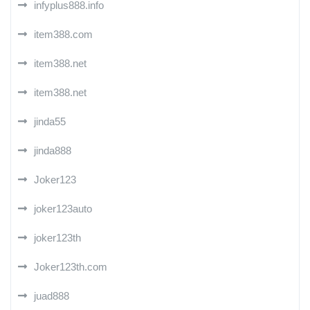
infyplus888.info
item388.com
item388.net
item388.net
jinda55
jinda888
Joker123
joker123auto
joker123th
Joker123th.com
juad888