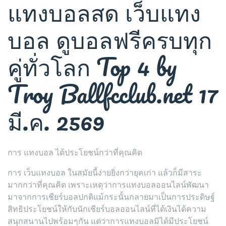
แทงบอลสด เว็บแทง
บอล ดูบอลฟรีครบทุก
คู่ทั่วโลก Top 4 by
Troy Ballfcclub.net 17
มี.ค. 2569
การ แทงบอล ได้ประโยชน์กว่าที่คุณคิด
การ เว็บแทงบอล ในสมัยนี้ง่ายยิ่งกว่ายุคเก่า แล้วก็มีสาระ
มากกว่าที่คุณคิด เพราะเหตุว่าการแทงบอลออนไลน์พัฒนา
มาจากการเชียร์บอลปกติแม้กระนั้นกลายมาเป็นการประดิษฐ์
สิทธิประโยชน์ให้กับนักเชียร์บอลออนไลน์ที่ได้เงินได้ความ
สนุกสนานไปพร้อมๆกัน แต่ว่าการแทงบอลมิได้มีประโยชน์