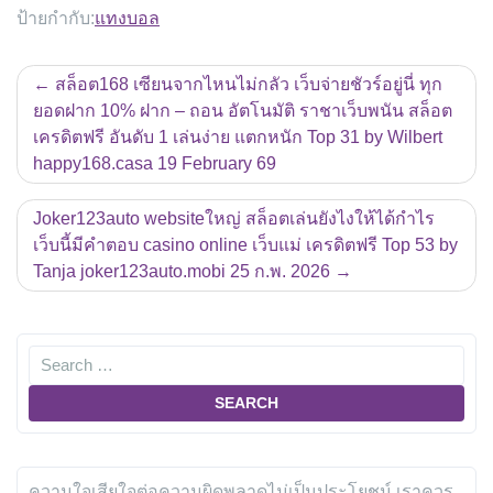
ป้ายกำกับ:
แทงบอล
แนะแนว
สล็อต168 เซียนจากไหนไม่กลัว เว็บจ่ายชัวร์อยู่นี่ ทุก
เรื่อง
ยอดฝาก 10% ฝาก – ถอน อัตโนมัติ ราชาเว็บพนัน สล็อต
เครดิตฟรี อันดับ 1 เล่นง่าย แตกหนัก Top 31 by Wilbert
happy168.casa 19 February 69
Joker123auto websiteใหญ่ สล็อตเล่นยังไงให้ได้กำไร
เว็บนี้มีคำตอบ casino online เว็บแม่ เครดิตฟรี Top 53 by
Tanja joker123auto.mobi 25 ก.พ. 2026
ความใจเสียใจต่อความผิดพลาดไม่เป็นประโยชน์ เราควร