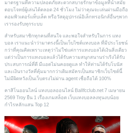
มาตรฐานที่ความปลอดภัยสะดวกสบายรักษาข้อมูลที่นำสมัย
ตอบโจทย์ผู้เล่นได้ตลอด 24 ชั่วโมง ไม่ว่าคุณจะเล่นผ่านมือถือ
คอมพิวเตอร์แท็บเล็ต หรือวัสดุอุปกรณ์อิเล็กทรอนิกส์อื่นๆพวก
เรารองรับทุกระบบ
สำหรับสมาชิกทุกคนที่สนใจ และพอใจสำหรับในการ แทง
บอล เราแนะนำว่ามาตรงนี้เป็นเว็บไซต์แทงบอล ที่มีประโยชน์
กว่าที่คุณคิดเพราะเหตุว่าไม่ใช่แค่การแทงบอลได้เงินสิ่งเดียว
แต่ว่าเป็นการแทงบอลแล้วได้รับความสนุกสนานร่าเริงได้รับ
ประสบการณ์ที่ดี มีแอดไม่นคอยดูแล ทำให้ท่านได้รับโบนัส
และเงินรางวัลที่คุ้มมากกว่าเดิมสมัครเป็นสมาชิกเว็บไซต์นี้
ไม่มีผิดหวังเป็นเว็บตรงไม่ผ่าน agent เชื่อถือได้ 100%
คาสิโนออนไลน์ แทงบอลออนไลน์ Ballfcclub.net 7 เมษายน
2569 Troy ยืน 1 เรื่องเกมสล็อต เว็บแทงบอลลงทุนงบน้อย
กำไรหลักแสน Top 12