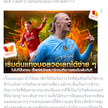
ต่อที่ 2 ต่อที่ 3 ไปเรื่อยๆเป็นอะไรที่โคตรว้าว
2.
เว็บแทงบอล ทำให้สมาชิกได้รับเงินรางวัลที่คุ้มที่สุดไม่ใช่การ
ชำระเงินรางวัลทันเวลาอย่างเดียว แม้กระนั้นเป็นการชำระ
เงินรางวัลที่คุ้มค่ามากมายๆเนื่องจากที่นี่เป็นเว็บไซต์แทงบอล
ที่มีมาตรฐานระดับสากล รวมทั้งได้รับการยินยอมรับจากเซียน
บอลเยอะมากๆว่าแทงบอลตรงนี้มีความสุข มีประสิทธิภาพสูง
สร้างสรรค์แนวความคิดประสบการณ์แล้วก็ความน่าดึงดูดใจ