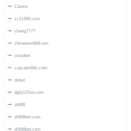
Casino
cc11388.com
chang7777
chinatown888.win
cloudbet
cupcake88x.com
debet
dgb222hot.com
dr888
dr888bet.com
dr888bet.com