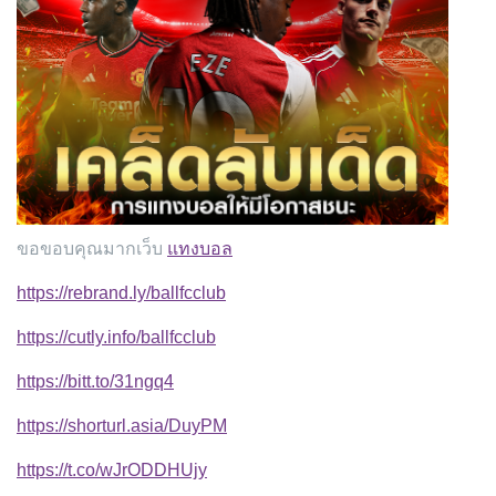
ขอขอบคุณมากเว็บ
แทงบอล
https://rebrand.ly/ballfcclub
https://cutly.info/ballfcclub
https://bitt.to/31ngq4
https://shorturl.asia/DuyPM
https://t.co/wJrODDHUjy