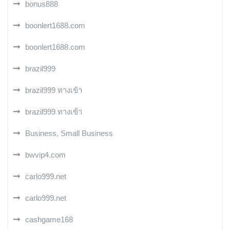
bonus888
boonlert1688.com
boonlert1688.com
brazil999
brazil999 ทางเข้า
brazil999 ทางเข้า
Business, Small Business
bwvip4.com
carlo999.net
carlo999.net
cashgame168