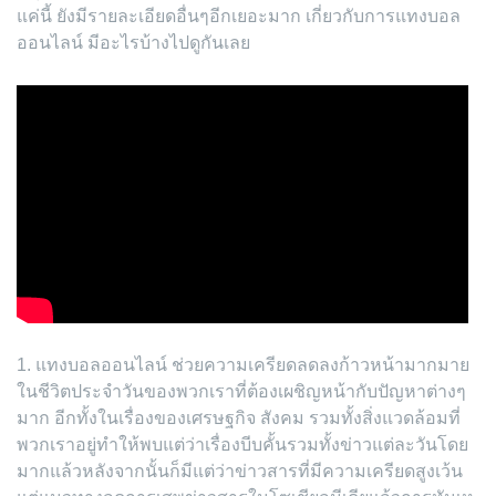
แค่นี้ ยังมีรายละเอียดอื่นๆอีกเยอะมาก เกี่ยวกับการแทงบอล
ออนไลน์ มีอะไรบ้างไปดูกันเลย
1. แทงบอลออนไลน์ ช่วยความเครียดลดลงก้าวหน้ามากมาย
ในชีวิตประจำวันของพวกเราที่ต้องเผชิญหน้ากับปัญหาต่างๆ
มาก อีกทั้งในเรื่องของเศรษฐกิจ สังคม รวมทั้งสิ่งแวดล้อมที่
พวกเราอยู่ทำให้พบแต่ว่าเรื่องบีบคั้นรวมทั้งข่าวแต่ละวันโดย
มากแล้วหลังจากนั้นก็มีแต่ว่าข่าวสารที่มีความเครียดสูงเว้น