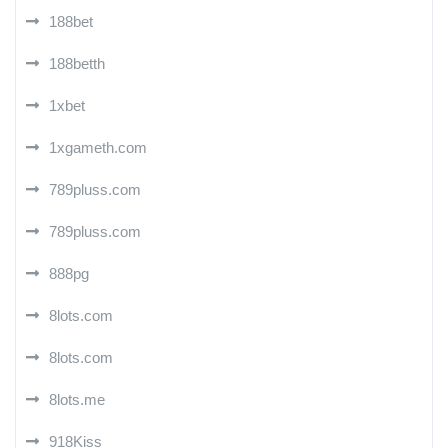
188bet
188betth
1xbet
1xgameth.com
789pluss.com
789pluss.com
888pg
8lots.com
8lots.com
8lots.me
918Kiss