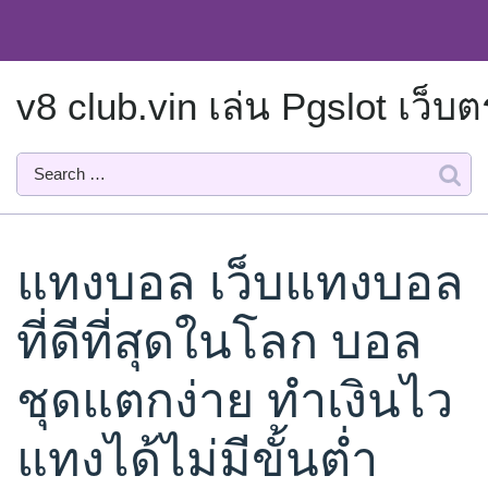
Skip
to
content
v8 club.vin เล่น Pgslot เว
แทงบอล เว็บแทงบอล
ที่ดีที่สุดในโลก บอล
ชุดแตกง่าย ทำเงินไว
แทงได้ไม่มีขั้นต่ำ