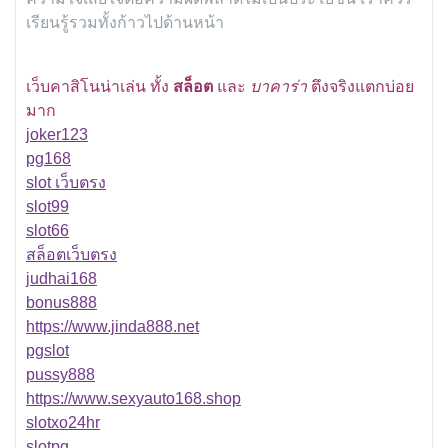
เรียนรู้รวมทั้งก้าวไปด้านหน้า
เว็บคาสิโนน่าเล่น ทั้ง
สล็อต
และ
บาคาร่า
ตึงจริงแตกบ่อย
มาก
joker123
pg168
slot เว็บตรง
slot99
slot66
สล็อตเว็บตรง
judhai168
bonus888
https://www.jinda888.net
pgslot
pussy888
https://www.sexyauto168.shop
slotxo24hr
slotpg