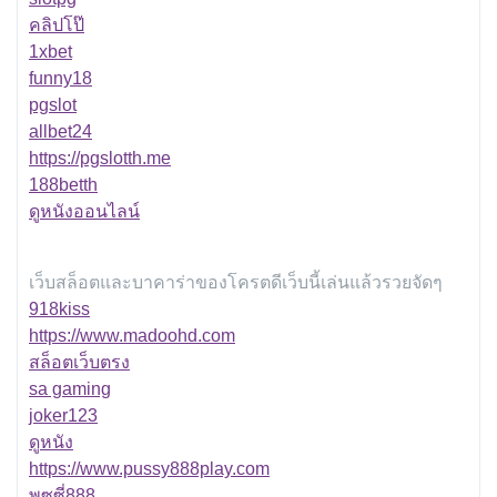
คลิปโป๊
1xbet
funny18
pgslot
allbet24
https://pgslotth.me
188betth
ดูหนังออนไลน์
เว็บสล็อตและบาคาร่าของโครตดีเว็บนี้เล่นแล้วรวยจัดๆ
918kiss
https://www.madoohd.com
สล็อตเว็บตรง
sa gaming
joker123
ดูหนัง
https://www.pussy888play.com
พุซซี่888