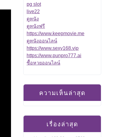
pg slot
live22
ดูหนัง
ดูหนังฟรี
https://www.keepmovie.me
ดูหนังออนไลน์
https://www.sexy168.vip
https://www.punpro777.ai
ซื้อหวยออนไลน์
ความเห็นล่าสุด
เรื่องล่าสุด