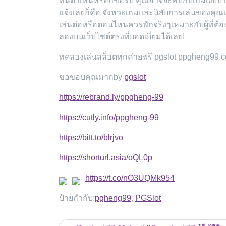
ทันตาเห็นหรอกขอรับ คุณอาจจะพบกับเกมเงียบ เกมไ
แจ้งเลยก็คือ จังหวะเกมและนิสัยการเล่นของคุณเอง
เล่นต่อหรือตอนไหนควรพักจริงๆเหมาะกับผู้ที่ต้
ลองบนเว็บไซต์ตรงที่ยอดเยี่ยมได้เลย!
ทดลองเล่นสล็อตทุกค่ายฟรี pgslot ppgheng99.c
ขอขอบคุณมากby
pgslot
https://rebrand.ly/ppgheng-99
https://cutly.info/ppgheng-99
https://bitt.to/blrjvo
https://shorturl.asia/oQL0p
https://t.co/nO3UQMk954
ป้ายกำกับ:
pgheng99
,
PGSlot