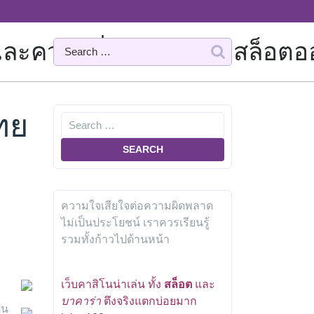
กและความตื่นเต้นในเกมสล็อตออ
ไทย
ความใจเสียใจต่อความผิดพลาด
ไม่เป็นประโยชน์ เราควรเรียนรู้
รวมทั้งก้าวไปด้านหน้า
เว็บคาสิโนน่าเล่น ทั้ง
สล็อต
และ
บาคาร่า
ตึงจริงแตกบ่อยมาก
ิน