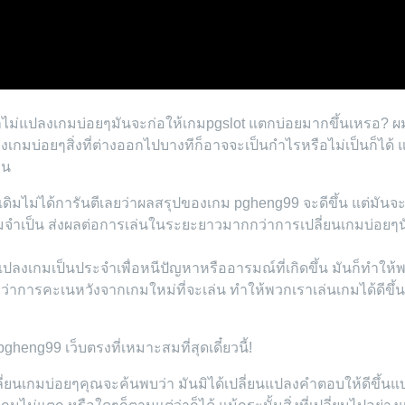
กไม่แปลงเกมบ่อยๆมันจะก่อให้เกมpgslot แตกบ่อยมากขึ้นเหรอ? ผม
กมบ่อยๆสิ่งที่ต่างออกไปบางทีก็อาจจะเป็นกำไรหรือไม่เป็นก็ได้ แ
อน
มเดิมไม่ได้การันตีเลยว่าผลสรุปของเกม pgheng99 จะดีขึ้น แต่มันจ
มจำเป็น ส่งผลต่อการเล่นในระยะยาวมากกว่าการเปลี่ยนเกมบ่อยๆนั
ยนแปลงเกมเป็นประจำเพื่อหนีปัญหาหรืออารมณ์ที่เกิดขึ้น มันก็ทำให
กว่าการคะเนหวังจากเกมใหม่ที่จะเล่น ทำให้พวกเราเล่นเกมได้ดีขึ้
heng99 เว็บตรงที่เหมาะสมที่สุดเดี๋ยวนี้!
เปลี่ยนเกมบ่อยๆคุณจะค้นพบว่า มันมิได้เปลี่ยนแปลงคำตอบให้ดีขึ้นแ