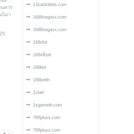
แจ่ม
13satanbets.com
นไหนควร
นก็มา
1688vegasx.com
1688vegasx.com
 25
168slot
168สล็อต
188bet
188betth
1xbet
1xgameth.com
789pluss.com
789pluss.com