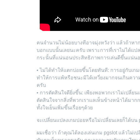
คนจำนวนไม่น้อยบางทีอาจมุ่งหวังว่า แล้วถ้าหา
บอกแบบนั้นเลยนะครับ เพราะการที่เราไม่ได้แปลงเ
กระนั้นที่แน่นอนประสิทธิภาพการเล่นดีขึ้นแน่น
• ไม่ได้ทำให้แตกบ่อยขึ้นโดยทันที: การอยู่กับเก
ทำให้การแพ้หรือชนะมิได้เหวี่ยงมากจนเกินควา
ครับ
• การตัดสินใจดียิ่งขึ้น: เพียงพอพวกเราไม่เปลี่
ตัดสินใจจากสิ่งที่พวกเราแลเห็นข้างหน้าได้มาก
ทั้งใจเย็นเพิ่มขึ้นเรื่อยๆด้วย
จะเปลี่ยนแปลงเกมบ่อยหรือไม่เปลี่ยนเลยก็ได้บน pg
ผมเชื่อว่า ถ้าคุณได้ลองเล่นเกม pgslot แล้วไม่