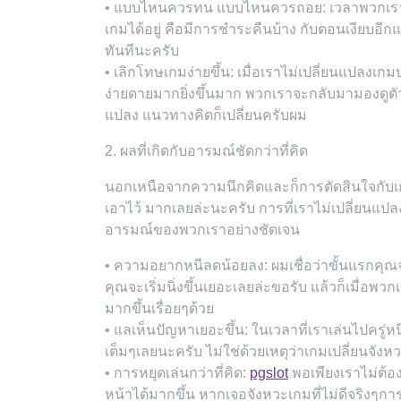
• แบบไหนควรทน แบบไหนควรถอย: เวลาพวกเราเจอ
เกมได้อยู่ คือมีการชำระคืนบ้าง กับตอนเงียบอีก
ทันทีนะครับ
• เลิกโทษเกมง่ายขึ้น: เมื่อเราไม่เปลี่ยนแปลงเก
ง่ายดายมากยิ่งขึ้นมาก พวกเราจะกลับมามองดูตั
แปลง แนวทางคิดก็เปลี่ยนครับผม
2. ผลที่เกิดกับอารมณ์ชัดกว่าที่คิด
นอกเหนือจากความนึกคิดและก็การตัดสินใจกับเกม
เอาไว้ มากเลยล่ะนะครับ การที่เราไม่เปลี่ยนแป
อารมณ์ของพวกเราอย่างชัดเจน
• ความอยากหนีลดน้อยลง: ผมเชื่อว่าขั้นแรกคุณ
คุณจะเริ่มนิ่งขึ้นเยอะเลยล่ะขอรับ แล้วก็เมื่อ
มากขึ้นเรื่อยๆด้วย
• แลเห็นปัญหาเยอะขึ้น: ในเวลาที่เราเล่นไปครู่ห
เต็มๆเลยนะครับ ไม่ใช่ด้วยเหตุว่าเกมเปลี่ยนจังห
• การหยุดเล่นกว่าที่คิด:
pgslot
พอเพียงเราไม่ต้อ
หน้าได้มากขึ้น หากเจอจังหวะเกมที่ไม่ดีจริงๆก