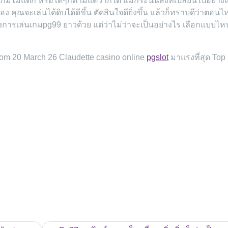
ม่แตก หรือใดๆก็ตามแต่ว่าก็ได้ แม้กระนั้นสิ่งที่เปลี่ยนไปอย่าง
 คุณจะเล่นได้ดิบได้ดีขึ้น ตัดสินใจดียิ่งขึ้น แล้วก็ทราบดีว่าตอ
องการเล่นเกมpg99 ยาวด้วย แต่ว่าไม่ว่าจะเป็นอย่างไร เลือกแบบไห
om 20 March 26 Claudette casino online
pgslot
มาแรงที่สุด Top