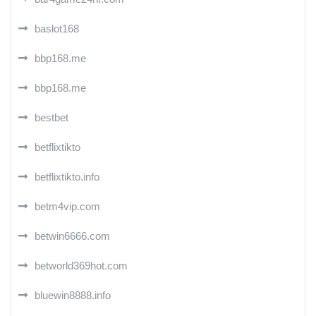
baslot168
bbp168.me
bbp168.me
bestbet
betflixtikto
betflixtikto.info
betm4vip.com
betwin6666.com
betworld369hot.com
bluewin8888.info