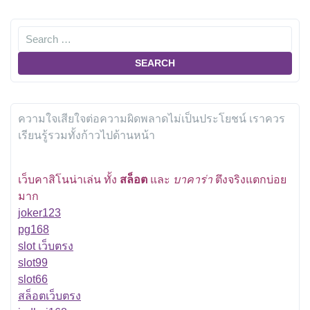
ความใจเสียใจต่อความผิดพลาดไม่เป็นประโยชน์ เราควร
เรียนรู้รวมทั้งก้าวไปด้านหน้า
เว็บคาสิโนน่าเล่น ทั้ง
สล็อต
และ
บาคาร่า
ตึงจริงแตกบ่อย
มาก
joker123
pg168
slot เว็บตรง
slot99
slot66
สล็อตเว็บตรง