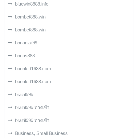
bluewin8888.info
bombet888.win
bombet888.win
bonanza99
bonus888
boonlert1688.com
boonlert1688.com
brazil999
brazil999 ทางเข้า
brazil999 ทางเข้า
Business, Small Business