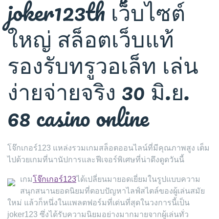
joker123th เว็บไซต์
ใหญ่ สล็อตเว็บแท้
รองรับทรูวอเล็ท เล่น
ง่ายจ่ายจริง 30 มิ.ย.
68 casino online
โจ๊กเกอร์123 แหล่งรวมเกมสล็อตออนไลน์ที่มีคุณภาพสูง เต็ม
ไปด้วยเกมที่นานัปการและฟีเจอร์พิเศษที่น่าดึงดูดวันนี้
เกม
โจ๊กเกอร์123
ได้เปลี่ยนมายอดเยี่ยมในรูปแบบความ
สนุกสนานยอดนิยมที่ตอบปัญหาไลฟ์สไตล์ของผู้เล่นสมัย
ใหม่ แล้วก็หนึ่งในแพลตฟอร์มที่เด่นที่สุดในวงการนี้เป็น
joker123 ซึ่งได้รับความนิยมอย่างมากมายจากผู้เล่นทั่ว