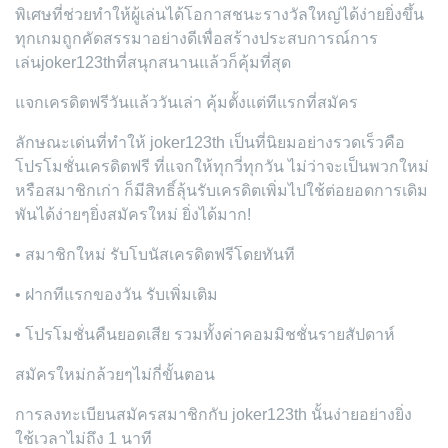
พิเศษที่ช่วยทำให้ผู้เล่นได้โอกาสชนะรางวัลใหญ่ได้ง่ายยิ่งขึ้น
ทุกเกมถูกคัดสรรมาอย่างดีเพื่อสร้างประสบการณ์การ
เล่นjoker123thที่สนุกสนานแล้วก็คุ้มที่สุด
แจกเครดิตฟรีวันแล้ววันเล่า คุ้มตั้งแต่ทีแรกที่สมัคร
ลักษณะเด่นที่ทำให้ joker123th เป็นที่นิยมอย่างรวดเร็วคือ
โปรโมชั่นเครดิตฟรี ที่แจกให้ทุกวี่ทุกวัน ไม่ว่าจะเป็นพวกใหม่
หรือสมาชิกเก่า ก็มีสิทธิ์ลุ้นรับเครดิตเพิ่มไปใช้ต่อยอดการเดิม
พันได้ง่ายๆยิ่งสมัครใหม่ ยิ่งได้มาก!
• สมาชิกใหม่ รับโบนัสเครดิตฟรีโดยทันที
• ฝากทีแรกของวัน รับเพิ่มเติม
• โปรโมชั่นคืนยอดเสีย รวมทั้งค่าคอมมิชชั่นรายสัปดาห์
สมัครใหม่กล้วยๆไม่กี่ขั้นตอน
การลงทะเบียนสมัครสมาชิกกับ joker123th นั้นง่ายอย่างยิ่ง
ใช้เวลาไม่ถึง 1 นาที