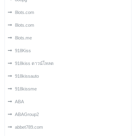
8lots.com
8lots.com
8lots.me
918Kiss
918kiss ดาวน์โหลด
918kissauto
918kissme
ABA
ABAGroup2
abbet789.com