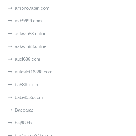
ambnovabet.com
asb9999.com
askwin88.online
askwin88.online
audi688.com
autoslot16888.com
ba88th.com
babet555.com
Baccarat
baj88thb
bar4game24hr.com