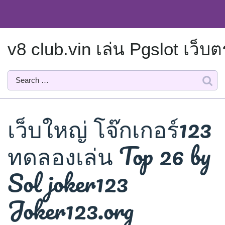
Skip
to
content
v8 club.vin เล่น Pgslot เว
เว็บใหญ่ โจ๊กเกอร์123
ทดลองเล่น Top 26 by
Sol joker123
Joker123.org