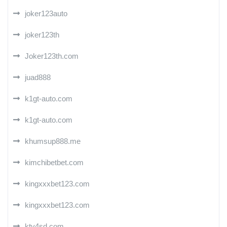
joker123auto
joker123th
Joker123th.com
juad888
k1gt-auto.com
k1gt-auto.com
khumsup888.me
kimchibetbet.com
kingxxxbet123.com
kingxxxbet123.com
ktv4sd.com