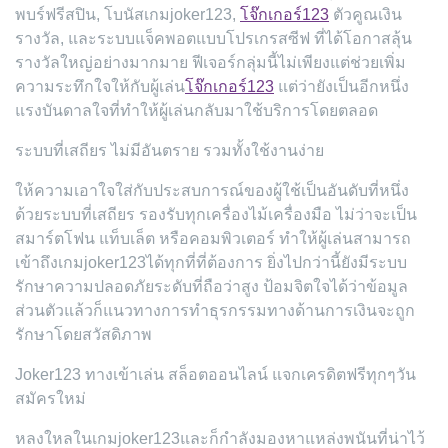
พบร์ฟรีสปิน, โบนัสเกมjoker123,
โจ๊กเกอร์123
ตัวคูณเงิน
รางวัล, และระบบแจ็คพอตแบบโปรเกรสซีฟ ที่ได้โอกาสลุ้น
รางวัลใหญ่อย่างมากมาย ฟีเจอร์กลุ่มนี้ไม่เพียงแต่ช่วยเพิ่ม
ความระทึกใจให้กับผู้เล่น
โจ๊กเกอร์123
แต่ว่ายังเป็นอีกหนึ่ง
แรงบันดาลใจที่ทำให้ผู้เล่นกลับมาใช้บริการโดยตลอด
ระบบที่เสถียร ไม่มีอันตราย รวมทั้งใช้งานง่าย
ให้ความเอาใจใส่กับประสบการณ์ของผู้ใช้เป็นอันดับที่หนึ่ง
ด้วยระบบที่เสถียร รองรับทุกเครื่องไม้เครื่องมือ ไม่ว่าจะเป็น
สมาร์ตโฟน แท็บเล็ต หรือคอมพิวเตอร์ ทำให้ผู้เล่นสามารถ
เข้าถึงเกมjoker123ได้ทุกที่ที่ต้องการ ยิ่งไปกว่านี้ยังมีระบบ
รักษาความปลอดภัยระดับที่ถือว่าสูง ป้อมจิตใจได้ว่าข้อมูล
ส่วนตัวแล้วก็แนวทางการทำธุรกรรมทางด้านการเงินจะถูก
รักษาโดยสวัสดิภาพ
Joker123 ทางเข้าเล่น สล็อตออนไลน์ แจกเครดิตฟรีทุกๆวัน
สมัครใหม่
หลงใหลในเกมjoker123และก็กำลังมองหาแหล่งพนันที่น่าไว้