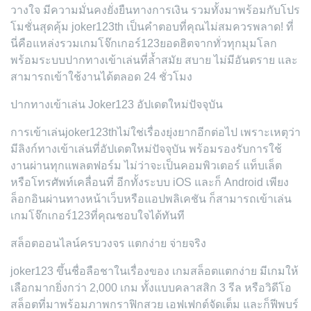
วางใจ มีความมั่นคงยั่งยืนทางการเงิน รวมทั้งมาพร้อมกับโปร
โมชั่นสุดคุ้ม joker123th เป็นคำตอบที่คุณไม่สมควรพลาด! ที่
นี่คือแหล่งรวมเกมโจ๊กเกอร์123ยอดฮิตจากทั่วทุกมุมโลก
พร้อมระบบปากทางเข้าเล่นที่ล้ำสมัย สบาย ไม่มีอันตราย และ
สามารถเข้าใช้งานได้ตลอด 24 ชั่วโมง
ปากทางเข้าเล่น Joker123 อัปเดตใหม่ปัจจุบัน
การเข้าเล่นjoker123thไม่ใช่เรื่องยุ่งยากอีกต่อไป เพราะเหตุว่า
มีลิงก์ทางเข้าเล่นที่อัปเดตใหม่ปัจจุบัน พร้อมรองรับการใช้
งานผ่านทุกแพลตฟอร์ม ไม่ว่าจะเป็นคอมพิวเตอร์ แท็บเล็ต
หรือโทรศัพท์เคลื่อนที่ อีกทั้งระบบ iOS และก็ Android เพียง
ล็อกอินผ่านทางหน้าเว็บหรือแอปพลิเคชัน ก็สามารถเข้าเล่น
เกมโจ๊กเกอร์123ที่คุณชอบใจได้ทันที
สล็อตออนไลน์ครบวงจร แตกง่าย จ่ายจริง
joker123 ขึ้นชื่อลือชาในเรื่องของ เกมสล็อตแตกง่าย มีเกมให้
เลือกมากยิ่งกว่า 2,000 เกม ทั้งแบบคลาสสิก 3 รีล หรือวิดีโอ
สล็อตที่มาพร้อมภาพกราฟิกสวย เอฟเฟกต์จัดเต็ม และก็ฟีพบร์