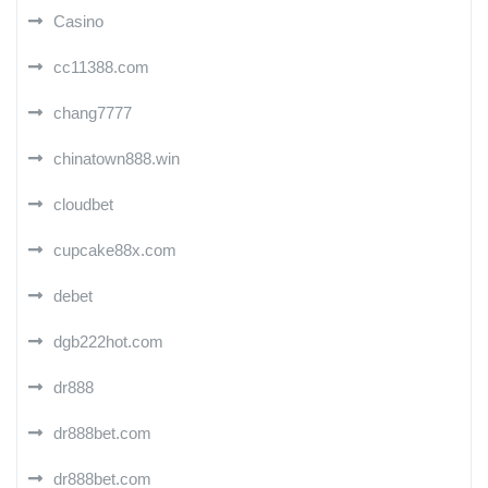
Casino
cc11388.com
chang7777
chinatown888.win
cloudbet
cupcake88x.com
debet
dgb222hot.com
dr888
dr888bet.com
dr888bet.com