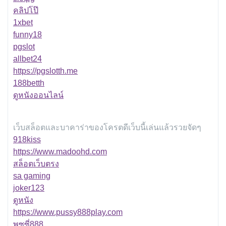
คลิปโป๊
1xbet
funny18
pgslot
allbet24
https://pgslotth.me
188betth
ดูหนังออนไลน์
เว็บสล็อตและบาคาร่าของโครตดีเว็บนี้เล่นแล้วรวยจัดๆ
918kiss
https://www.madoohd.com
สล็อตเว็บตรง
sa gaming
joker123
ดูหนัง
https://www.pussy888play.com
พุซซี่888