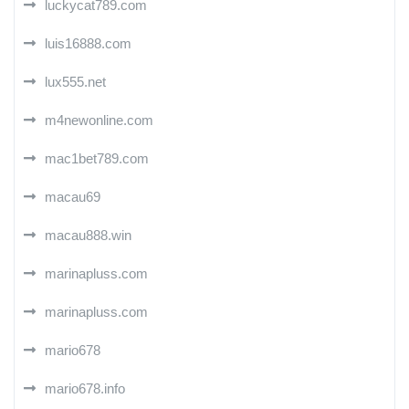
luckycat789.com
luis16888.com
lux555.net
m4newonline.com
mac1bet789.com
macau69
macau888.win
marinapluss.com
marinapluss.com
mario678
mario678.info