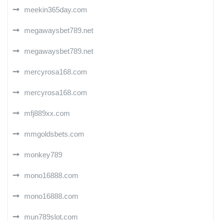
meekin365day.com
megawaysbet789.net
megawaysbet789.net
mercyrosa168.com
mercyrosa168.com
mfj889xx.com
mmgoldsbets.com
monkey789
mono16888.com
mono16888.com
mun789slot.com