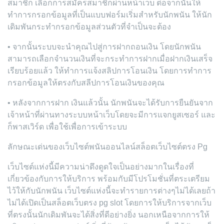
สมาชิก เลือกการสมัครสมาชิกผ่านหน้าเว็บ ต่อจากนั้นให้
ทำการกรอกข้อมูลที่เป็นแบบฟอร์มเริ่มสำหรับนักพนัน ให้นัก
เดิมพันกระทำกรอกข้อมูลส่วนตัวที่จำเป็นจะต้อง
• จากนั้นระบบจะนำคุณไปสู่การฝากถอนเงิน โดยนักพนัน
สามารถเลือกจำนวนเงินที่จะกระทำการฝากเมื่อฝากเงินเสร็จ
เรียบร้อยแล้ว ให้ทำการแจ้งสลิปการโอนเงิน โดยการทำการ
กรอกข้อมูลให้ตรงกับสลีปการโอนเงินของคุณ
• หลังจากการฝาก เงินแล้วนั้น นักพนันจะได้รับการยืนยันจาก
เจ้าหน้าที่ผ่านทางระบบหน้าเว็บโดยจะมีการแจกยูสเซอร์ และ
ก็พาสเวิร์ด เพื่อใช้เพื่อการเข้าระบบ
ลักษณะเด่นของเว็บไซต์พนันออนไลน์สล็อตเว็บไซต์ตรง Pg
เว็บไซต์แห่งนี้มีความน่าดึงดูดใจเป็นอย่างมากในเรื่องที่
เกี่ยวข้องกับการให้บริการ พร้อมกับมีโปรโมชั่นที่ตระเตรียม
ไว้ให้กับนักพนัน เว็บไซต์แห่งนี้จะทำรายการต่างๆไม่ได้เลยถ้า
ไม่ได้เปิดเป็นสล็อตเว็บตรง pg slot โดยการให้บริการจากเว็บ
ที่ตรงนั้นนักเดิมพันจะได้สิ่งที่ดีอย่างยิ่ง นอกเหนือจากการให้