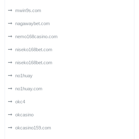
mwin9s.com
nagawaybet.com
nemo168casino.com
niseko168bet.com
niseko168bet.com
no1huay
no1huay.com
okc4
okcasino
okcasino159.com