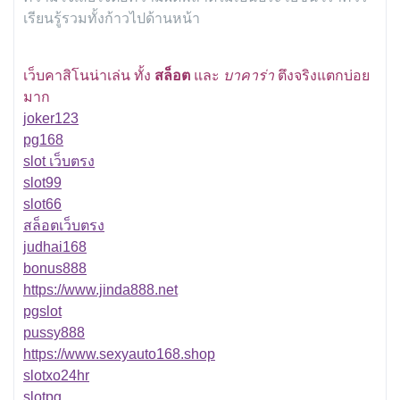
เรียนรู้รวมทั้งก้าวไปด้านหน้า
เว็บคาสิโนน่าเล่น ทั้ง
สล็อต
และ
บาคาร่า
ตึงจริงแตกบ่อย
มาก
joker123
pg168
slot เว็บตรง
slot99
slot66
สล็อตเว็บตรง
judhai168
bonus888
https://www.jinda888.net
pgslot
pussy888
https://www.sexyauto168.shop
slotxo24hr
slotpg