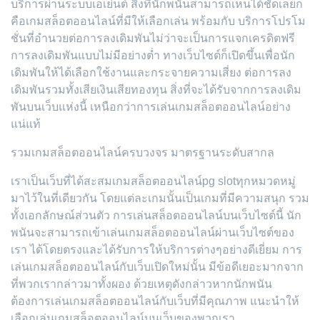
บริการผ่านระบบเอเย่นต์ สิ่งที่นักพนันสามารถเห็นได้ชัดเลยก็
คือเกมสล็อตออนไลน์ที่มีให้เลือกเล่น พร้อมกับ บริการโปรโม
ชั่นที่อำนวยต่อการลงเดิมพันไม่ว่าจะเป็นการแจกเครดิตฟรี
การลงเดิมพันแบบไม่มีอย่างต่ำ ทางเว็บไซต์ก็เปิดขึ้นเพื่อนัก
เดิมพันให้ได้เลือกใช้งานและกระจายความเสี่ยง ต่อการลง
เดิมพันรวมทั้งเสียเงินเสียทองทุน สิ่งที่จะได้รับจากการลงเดิม
พันบนเว็บแห่งนี้ เหนือกว่าการเล่นเกมสล็อตออนไลน์อย่าง
แน่แท้
รวมเกมสล็อตออนไลน์ครบวงจร มาตรฐานระดับสากล
เราเป็นเว็บที่ได้สะสมเกมสล็อตออนไลน์pg slotทุกหมวดหมู่
มาไว้ในที่เดียวกัน โดยแต่ละเกมนั้นเป็นเกมที่มีความสนุก รวม
ทั้งเอกลักษณ์ส่วนตัว การเล่นสล็อตออนไลน์บนเว็บไซต์นี้ นัก
พนันจะสามารถเข้าเล่นเกมสล็อตออนไลน์ผ่านเว็บไซต์ของ
เรา ได้โดยตรงและได้รับการให้บริการต่างๆอย่างดีเยี่ยม การ
เล่นเกมสล็อตออนไลน์กับเว็บเปิดใหม่นั้น มีข้อดีเยอะมากจาก
ที่พวกเรากล่าวมาทั้งผอง ด้วยเหตุดังกล่าวหากนักพนัน
ต้องการเล่นเกมสล็อตออนไลน์กับเว็บที่มีคุณภาพ แนะนำให้
เลือกเล่นเกมสล็อตออนไลน์บนเว็บของพวกเรา