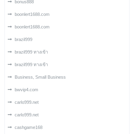
bonus888
boonlert1688.com
boonlert1688.com
brazil999
brazil999 ทางเข้า
brazil999 ทางเข้า
Business, Small Business
bwvip4.com
carlo999.net
carlo999.net
cashgame168