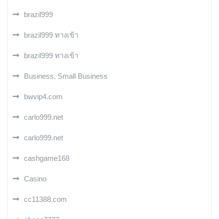
brazil999
brazil999 ทางเข้า
brazil999 ทางเข้า
Business, Small Business
bwvip4.com
carlo999.net
carlo999.net
cashgame168
Casino
cc11388.com