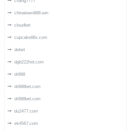
chang7777
chinatown888.win
cloudbet
cupcake88x.com
debet
dgb222hot.com
dr888
dr888bet.com
dr888bet.com
du2477.com
ek4567.com