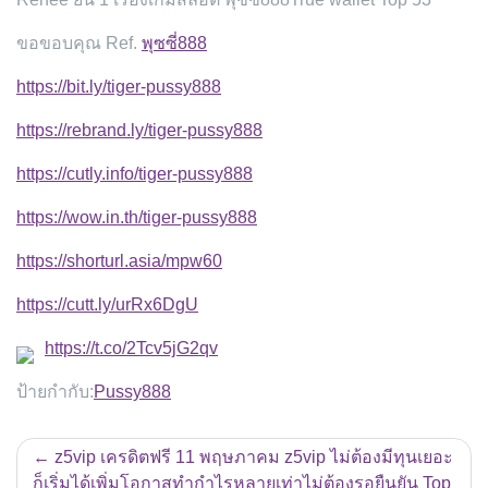
ขอขอบคุณ Ref.
พุซซี่888
https://bit.ly/tiger-pussy888
https://rebrand.ly/tiger-pussy888
https://cutly.info/tiger-pussy888
https://wow.in.th/tiger-pussy888
https://shorturl.asia/mpw60
https://cutt.ly/urRx6DgU
https://t.co/2Tcv5jG2qv
ป้ายกำกับ:
Pussy888
แนะแนว
z5vip เครดิตฟรี 11 พฤษภาคม z5vip ไม่ต้องมีทุนเยอะ
ก็เริ่มได้เพิ่มโอกาสทำกำไรหลายเท่าไม่ต้องรอยืนยัน Top