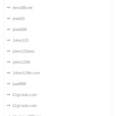
item388.net
jinda55
jinda888
Joker123
joker123auto
joker123th
Joker123th.com
juad888
k1gt-auto.com
k1gt-auto.com