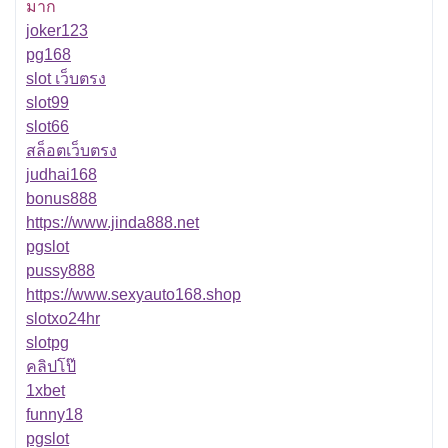
มาก
joker123
pg168
slot เว็บตรง
slot99
slot66
สล็อตเว็บตรง
judhai168
bonus888
https://www.jinda888.net
pgslot
pussy888
https://www.sexyauto168.shop
slotxo24hr
slotpg
คลิปโป๊
1xbet
funny18
pgslot