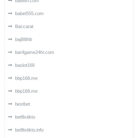
ba88th.com
babet555.com
Baccarat
baj88thb
bar4game24hr.com
baslot168
bbp168.me
bbp168.me
bestbet
betflixtikto
betflixtikto.info