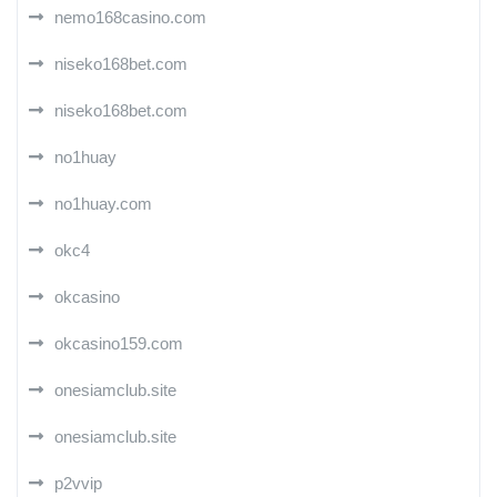
nemo168casino.com
niseko168bet.com
niseko168bet.com
no1huay
no1huay.com
okc4
okcasino
okcasino159.com
onesiamclub.site
onesiamclub.site
p2vvip