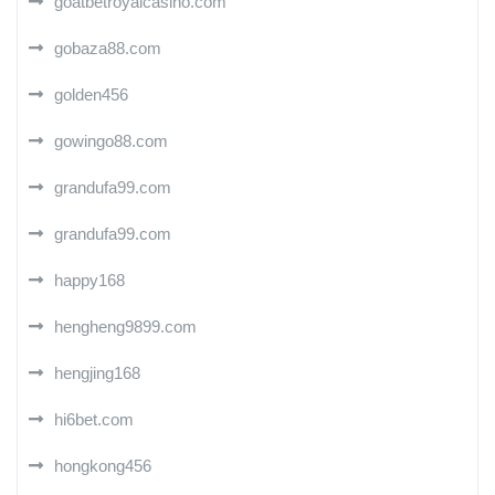
goatbetroyalcasino.com
gobaza88.com
golden456
gowingo88.com
grandufa99.com
grandufa99.com
happy168
hengheng9899.com
hengjing168
hi6bet.com
hongkong456