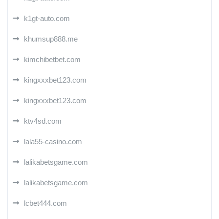
k1gt-auto.com
khumsup888.me
kimchibetbet.com
kingxxxbet123.com
kingxxxbet123.com
ktv4sd.com
lala55-casino.com
lalikabetsgame.com
lalikabetsgame.com
lcbet444.com