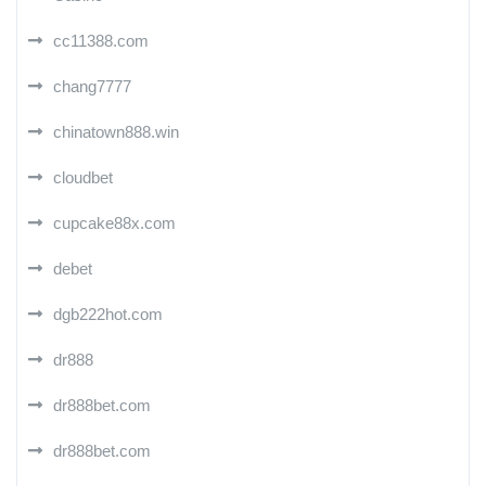
cc11388.com
chang7777
chinatown888.win
cloudbet
cupcake88x.com
debet
dgb222hot.com
dr888
dr888bet.com
dr888bet.com