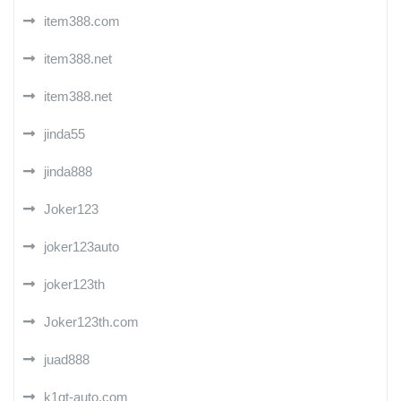
item388.com
item388.net
item388.net
jinda55
jinda888
Joker123
joker123auto
joker123th
Joker123th.com
juad888
k1gt-auto.com