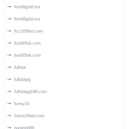
finn88gold.me
finn88gold.me
fizz169bet.com
fox689ok.com
fox689ok.com
fullslot
fullslotpg
fullslotpg168.com
funny18
future24bet.com
gaojing888