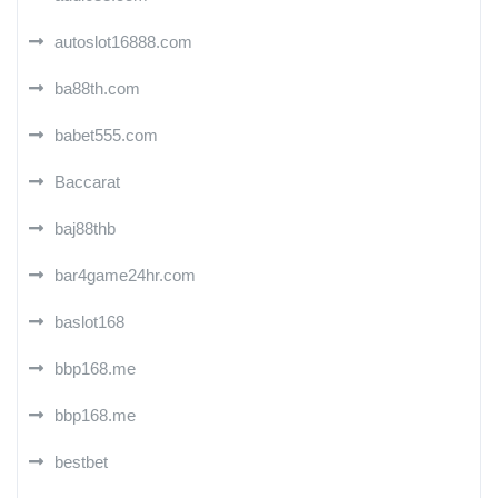
autoslot16888.com
ba88th.com
babet555.com
Baccarat
baj88thb
bar4game24hr.com
baslot168
bbp168.me
bbp168.me
bestbet