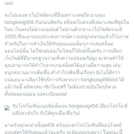
เลย!
จะไปมองหาเว็บไซต์ตรงที่อื่นเพราะเหตุใด มาลอง
hongkong456 กันก่อนสิครับ สล็อตเว็บตรงที่เหมาะสมที่สุดใน
ไทย เว็บตรงไม่ผ่านเอเย่นต์ ไม่ผ่านตัวกลาง เว็บไซต์ตรงแท้
100% ที่จะมามอบประสบการณ์ความสนุกสนานแล้วก็โอกาส
สำหรับในการทำเงินให้กับคุณแบบเต็มๆการเล่นสล็อต
ออนไลน์นั้น ไม่ใช่แค่เล่นเว็บไหนก็ได้แค่นั้นครับ การเลือก
เว็บไซต์ที่มีมาตรฐานรวมทั้งความปลอดภัยสูง จะช่วยทำให้
คุณสามารถได้กำไรจากเกมสล็อตได้อย่างมีความสุข เล่น
สนุกสนานมากเพิ่มขึ้น ทำกำไรเพิ่มขึ้นเรื่อยๆ ยังไงก็ดีกว่า
แน่นอน มาเลือกใช้บริการกับพวกเรา hongkong456slot ได้
แล้ววันนี้ สมัครสมาชิกใหม่ฟรี ไม่ต้องจ่ายเงินใดๆก็ตาม
ทั้งหมดแน่นอน ลงทะเบียนเลย!
รับโปรโมชั่นแบบจัดเต็มบน hongkong456 เลือกโปรโมชั่
นที่ประทับใจ รับได้ทุกเมื่อเชื่อวัน!
มาครับทุกคน! สล็อต456 พร้อมแจกโปรโมชั่นที่ตอบโจทย์
แบบสุดๆให้กับคุณแล้วนะครับ จะต้องบอกเลยว่า ในขณะนี้