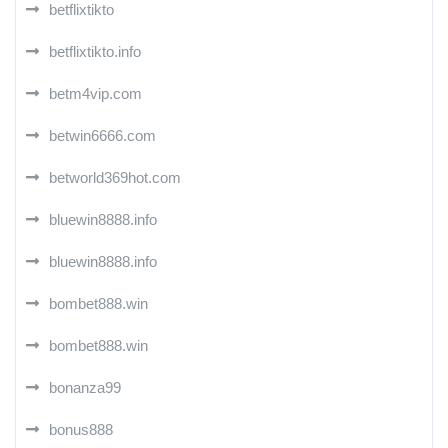
betflixtikto
betflixtikto.info
betm4vip.com
betwin6666.com
betworld369hot.com
bluewin8888.info
bluewin8888.info
bombet888.win
bombet888.win
bonanza99
bonus888