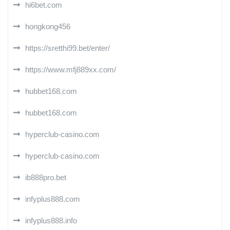
hi6bet.com
hongkong456
https://sretthi99.bet/enter/
https://www.mfj889xx.com/
hubbet168.com
hubbet168.com
hyperclub-casino.com
hyperclub-casino.com
ib888pro.bet
infyplus888.com
infyplus888.info