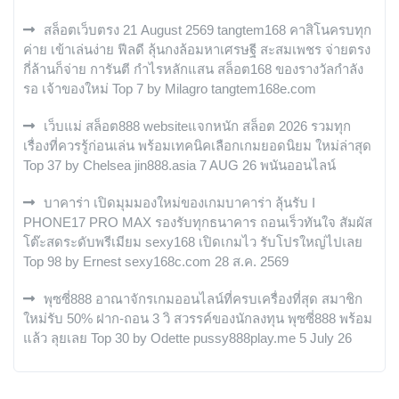
สล็อตเว็บตรง 21 August 2569 tangtem168 คาสิโนครบทุก
ค่าย เข้าเล่นง่าย ฟีลดี ลุ้นกงล้อมหาเศรษฐี สะสมเพชร จ่ายตรง
กี่ล้านก็จ่าย การันตี กำไรหลักแสน สล็อต168 ของรางวัลกำลัง
รอ เจ้าของใหม่ Top 7 by Milagro tangtem168e.com
เว็บแม่ สล็อต888 websiteแจกหนัก สล็อต 2026 รวมทุก
เรื่องที่ควรรู้ก่อนเล่น พร้อมเทคนิคเลือกเกมยอดนิยม ใหม่ล่าสุด
Top 37 by Chelsea jin888.asia 7 AUG 26 พนันออนไลน์
บาคาร่า เปิดมุมมองใหม่ของเกมบาคาร่า ลุ้นรับ I
PHONE17 PRO MAX รองรับทุกธนาคาร ถอนเร็วทันใจ สัมผัส
โต๊ะสดระดับพรีเมียม sexy168 เปิดเกมไว รับโปรใหญ่ไปเลย
Top 98 by Ernest sexy168c.com 28 ส.ค. 2569
พุซซี่888 อาณาจักรเกมออนไลน์ที่ครบเครื่องที่สุด สมาชิก
ใหม่รับ 50% ฝาก-ถอน 3 วิ สวรรค์ของนักลงทุน พุซซี่888 พร้อม
แล้ว ลุยเลย Top 30 by Odette pussy888play.me 5 July 26