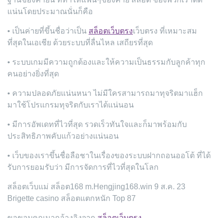
แน่นโดยประมาณนั่นก็คือ
• เป็นค่ายที่ขึ้นชื่อว่าเป็น
สล็อตเว็บตรง
เว็บตรง ที่เหมาะสม
ที่สุดในเอเชีย ด้วยระบบที่ลื่นไหล เสถียรที่สุด
• ระบบเกมมีความถูกต้องและให้ความเป็นธรรมกับลูกค้าทุก
คนอย่างยิ่งที่สุด
• ความปลอดภัยแน่นหนา ไม่มีใครสามารถมาทุจริตมาแฮ็ก
มาใช้โปรแกรมทุจริตกับเราได้แน่นอน
• มีการอัพเดทที่ไวที่สุด รวดเร็วทันใจและก็มาพร้อมกับ
ประสิทธิภาพคับแก้วอย่างแน่นอน
• เว็บของเราขึ้นชื่อลือชาในเรื่องของระบบฝากถอนออโต้ ที่ได้
รับการยอมรับว่า มีการจัดการที่ไวที่สุดในโลก
สล็อตเว็บแม่ สล็อต168 m.Hengjing168.win 9 ส.ค. 23
Brigette casino สล็อตแตกหนัก Top 87
ขอขอบคุณมากอ้างอิงจาก
สล็อตเว็บตรง