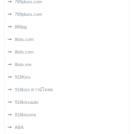
789pluss.com
789pluss.com
888pg
8lots.com
8lots.com
8lots.me
918Kiss
918kiss ดาวน์โหลด
918kissauto
918kissme
ABA