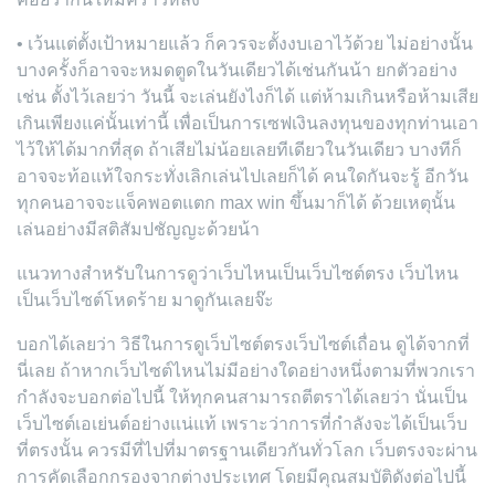
• เว้นแต่ตั้งเป้าหมายแล้ว ก็ควรจะตั้งงบเอาไว้ด้วย ไม่อย่างนั้น
บางครั้งก็อาจจะหมดตูดในวันเดียวได้เช่นกันน้า ยกตัวอย่าง
เช่น ตั้งไว้เลยว่า วันนี้ จะเล่นยังไงก็ได้ แต่ห้ามเกินหรือห้ามเสีย
เกินเพียงแค่นั้นเท่านี้ เพื่อเป็นการเซฟเงินลงทุนของทุกท่านเอา
ไว้ให้ได้มากที่สุด ถ้าเสียไม่น้อยเลยทีเดียวในวันเดียว บางทีก็
อาจจะท้อแท้ใจกระทั่งเลิกเล่นไปเลยก็ได้ คนใดกันจะรู้ อีกวัน
ทุกคนอาจจะแจ็คพอตแตก max win ขึ้นมาก็ได้ ด้วยเหตุนั้น
เล่นอย่างมีสติสัมปชัญญะด้วยน้า
แนวทางสำหรับในการดูว่าเว็บไหนเป็นเว็บไซต์ตรง เว็บไหน
เป็นเว็บไซต์โหดร้าย มาดูกันเลยจ๊ะ
บอกได้เลยว่า วิธีในการดูเว็บไซต์ตรงเว็บไซต์เถื่อน ดูได้จากที่
นี่เลย ถ้าหากเว็บไซต์ไหนไม่มีอย่างใดอย่างหนึ่งตามที่พวกเรา
กำลังจะบอกต่อไปนี้ ให้ทุกคนสามารถตีตราได้เลยว่า นั่นเป็น
เว็บไซต์เอเย่นต์อย่างแน่แท้ เพราะว่าการที่กำลังจะได้เป็นเว็บ
ที่ตรงนั้น ควรมีที่ไปที่มาตรฐานเดียวกันทั่วโลก เว็บตรงจะผ่าน
การคัดเลือกกรองจากต่างประเทศ โดยมีคุณสมบัติดังต่อไปนี้