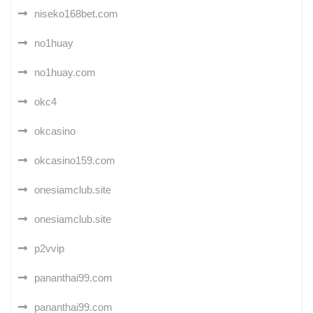
niseko168bet.com
no1huay
no1huay.com
okc4
okcasino
okcasino159.com
onesiamclub.site
onesiamclub.site
p2vvip
pananthai99.com
pananthai99.com