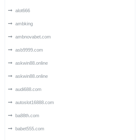
alot666
ambking
ambnovabet.com
asb9999.com
askwin88.online
askwin88.online
audi688.com
autoslot16888.com
ba88th.com
babet555.com