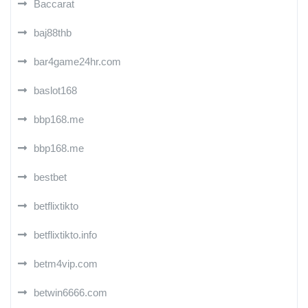
Baccarat
baj88thb
bar4game24hr.com
baslot168
bbp168.me
bbp168.me
bestbet
betflixtikto
betflixtikto.info
betm4vip.com
betwin6666.com