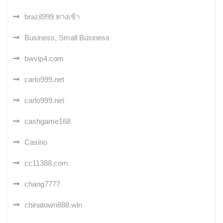
brazil999 ทางเข้า
Business, Small Business
bwvip4.com
carlo999.net
carlo999.net
cashgame168
Casino
cc11388.com
chang7777
chinatown888.win