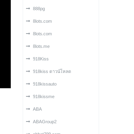
888pg
8lots.com
8lots.com
8lots.me
918Kiss
918kiss ดาวน์โหลด
918kissauto
918kissme
ABA
ABAGroup2