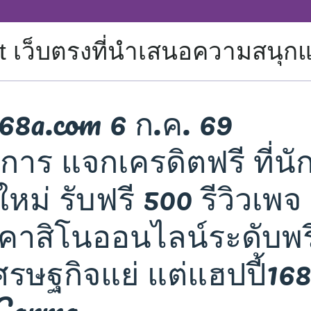
lot เว็บตรงที่นำเสนอความสนุ
68a.com 6 ก.ค. 69
งการ แจกเครดิตฟรี ที่นั
หม่ รับฟรี 500 รีวิวเพจ
า คาสิโนออนไลน์ระดับพร
เศรษฐกิจแย่ แต่แฮปปี้168
 Carma