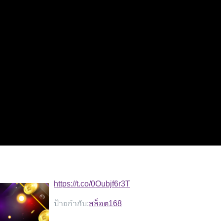
https://t.co/0Oubjf6r3T
ป้ายกำกับ:
สล็อต168