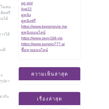
pg slot
ใจเล่น
live22
ดิตฟรี
ดูหนัง
อนได้
ดูหนังฟรี
https://www.keepmovie.me
ดูหนังออนไลน์
การได้
https://www.sexy168.vip
https://www.punpro777.ai
งมี
ซื้อหวยออนไลน์
ความเห็นล่าสุด
อง
สรุปมา
เรื่องล่าสุด
่ยวกับ