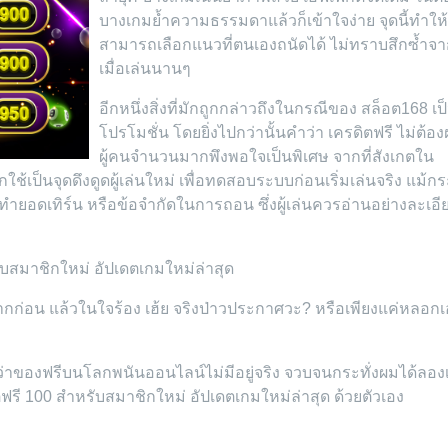
บางเกมย้ำความธรรมดาแล้วก็เข้าใจง่าย จุดนี้ทำให้ผู
สามารถเลือกแนวที่ตนเองถนัดได้ ไม่ทราบสึกซ้ำจ
เมื่อเล่นนานๆ
อีกหนึ่งสิ่งที่มักถูกกล่าวถึงในกรณีของ สล็อต168 เป็
โปรโมชั่น โดยยิ่งไปกว่านั้นคำว่า เครดิตฟรี ไม่ต้องฝ
ผู้คนจำนวนมากพึงพอใจเป็นพิเศษ จากที่สังเกตใน
้เป็นจุดดึงดูดผู้เล่นใหม่ เพื่อทดสอบระบบก่อนเริ่มเล่นจริง แม้กร
รทำยอดเทิร์น หรือข้อจำกัดในการถอน ซึ่งผู้เล่นควรอ่านอย่างละเอี
ับสมาชิกใหม่ อัปเดตเกมใหม่ล่าสุด
งฝากก่อน แล้วในใจร้อง เฮ้ย จริงป่าวประกาศวะ? หรือเพียงแค่หลอก
่เห็นว่าของฟรีบนโลกพนันออนไลน์ไม่มีอยู่จริง จวบจนกระทั่งผมได้ลอง
ตฟรี 100 สำหรับสมาชิกใหม่ อัปเดตเกมใหม่ล่าสุด ด้วยตัวเอง