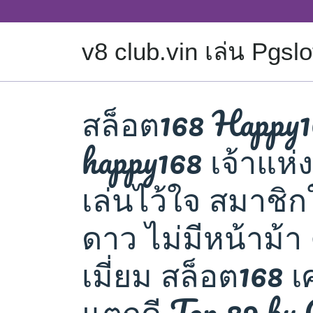
Skip
to
content
v8 club.vin เล่น Pgs
สล็อต168 Happy1
happy168 เจ้าแห่
เล่นไว้ใจ สมาชิกใ
ดาว ไม่มีหน้าม้
เมี่ยม สล็อต168 
แตกดี Top 89 by