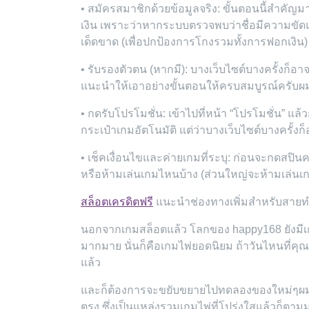
• สมัครสมาชิกด้วยข้อมูลจริง: ขั้นตอนนี้สำคัญมา
เงิน เพราะว่าหากระบบตรวจพบว่าชื่อมีความขัดแย้
เด็ดขาด (เพื่อปกป้องการโกงรวมทั้งการฟอกเงิน)
• รับรองตัวตน (หากมี): บางเว็บไซต์บางครั้งก็
แนะนำให้เอาอย่างขั้นตอนให้ครบสมบูรณ์ครับผ
• กดรับโปรโมชั่น: เข้าไปที่หน้า “โปรโมชั่น” แล
กระเป๋าเกมอัตโนมัติ แต่ว่าบางเว็บไซต์บางครั้ง
• เช็คเงื่อนไขและค่ายเกมที่ระบุ: ก่อนจะกดสปิน
หรือห้ามเล่นเกมไหนบ้าง (ส่วนใหญ่จะห้ามเล่นเ
สล็อตเครดิตฟรี
แนะนำช่องทางเพิ่มสำหรับสายท
นอกจากเกมสล็อตแล้ว โลกของ happy168 ยังมีเกมอ
มากมาย นั่นก็คือเกมไพ่ยอดนิยม ถ้าวันไหนที่คุ
แล้ว
และก็ต้องการจะขยับขยายไปทดลองของใหม่ๆผมแนะน
ตรง ซึ่งเป็นแหล่งรวมเกมไพ่ที่โปร่งใสแล้วก็ต