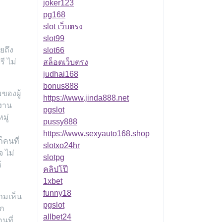
joker123
pg168
slot เว็บตรง
slot99
ยถึง
slot66
ี ไม่
สล็อตเว็บตรง
judhai168
bonus888
ของผู้
https://www.jinda888.net
้งาน
pgslot
มู่
pussy888
https://www.sexyauto168.shop
็คนที่
slotxo24hr
 ไม่
slotpg
้
คลิปโป๊
1xbet
funny18
วามเห็น
pgslot
ิก
allbet24
นที่