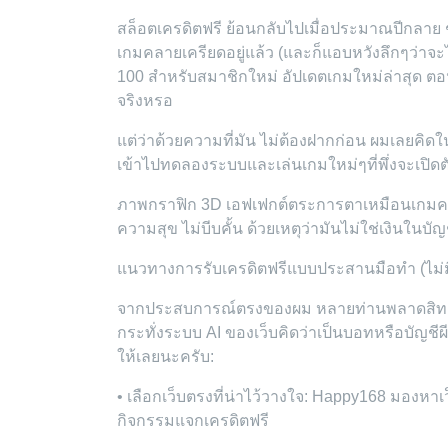
สล็อตเครดิตฟรี ย้อนกลับไปเมื่อประมาณปีกลาย ช
เกมคลายเครียดอยู่แล้ว (และก็แอบหวังลึกๆว่าจะ
100 สำหรับสมาชิกใหม่ อัปเดตเกมใหม่ล่าสุด ตอน
จริงหรอ
แต่ว่าด้วยความที่มัน ไม่ต้องฝากก่อน ผมเลยคิดใน
เข้าไปทดลองระบบและเล่นเกมใหม่ๆที่พึ่งจะเปิด
ภาพกราฟิก 3D เอฟเฟกต์ตระการตาเหมือนเกมคอน
ความสุข ไม่บีบคั้น ด้วยเหตุว่ามันไม่ใช่เงินในบัญ
แนวทางการรับเครดิตฟรีแบบประสานมือทำ (ไม่มี
จากประสบการณ์ตรงของผม หลายท่านพลาดสิทธิ์นี
กระทั่งระบบ AI ของเว็บคิดว่าเป็นบอทหรือบัญชีผี 
ให้เลยนะครับ:
• เลือกเว็บตรงที่น่าไว้วางใจ: Happy168 มองหาเว
กิจกรรมแจกเครดิตฟรี