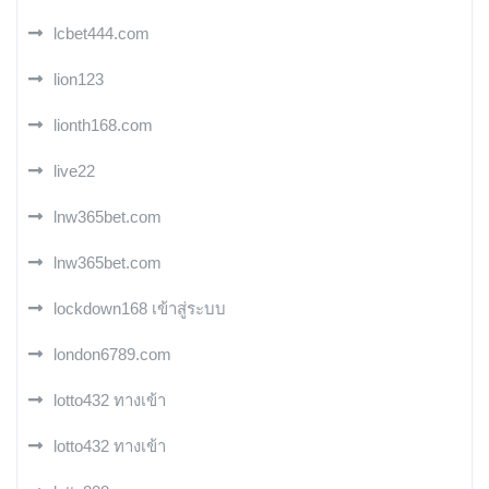
lcbet444.com
lion123
lionth168.com
live22
lnw365bet.com
lnw365bet.com
lockdown168 เข้าสู่ระบบ
london6789.com
lotto432 ทางเข้า
lotto432 ทางเข้า