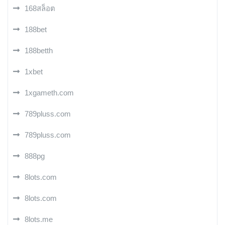
168สล็อต
188bet
188betth
1xbet
1xgameth.com
789pluss.com
789pluss.com
888pg
8lots.com
8lots.com
8lots.me