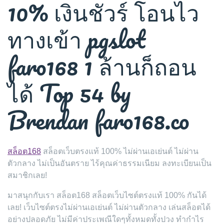
10% เงินชัวร์ โอนไว
ทางเข้า pgslot
faro168 1 ล้านก็ถอน
ได้ Top 54 by
Brendan faro168.co
สล็อต168
สล็อตเว็บตรงแท้ 100% ไม่ผ่านเอเย่นต์ ไม่ผ่าน
ตัวกลาง ไม่เป็นอันตราย ไร้คุณค่าธรรมเนียม ลงทะเบียนเป็น
สมาชิกเลย!
มาสนุกกับเรา สล็อต168 สล็อตเว็บไซต์ตรงแท้ 100% กันได้
เลย! เว็บไซต์ตรงไม่ผ่านเอเย่นต์ ไม่ผ่านตัวกลาง เล่นสล็อตได้
อย่างปลอดภัย ไม่มีค่าประเพณีใดๆทั้งหมดทั้งปวง ทำกำไร