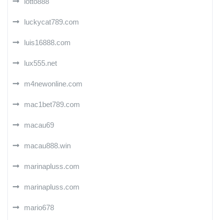
lotto888
luckycat789.com
luis16888.com
lux555.net
m4newonline.com
mac1bet789.com
macau69
macau888.win
marinapluss.com
marinapluss.com
mario678