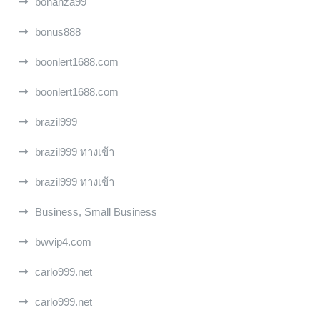
bonanza99
bonus888
boonlert1688.com
boonlert1688.com
brazil999
brazil999 ทางเข้า
brazil999 ทางเข้า
Business, Small Business
bwvip4.com
carlo999.net
carlo999.net