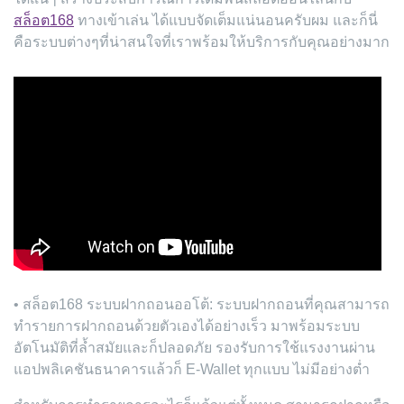
สล็อต168
ทางเข้าเล่น ได้แบบจัดเต็มแน่นอนครับผม และก็นี่
คือระบบต่างๆที่น่าสนใจที่เราพร้อมให้บริการกับคุณอย่างมาก
• สล็อต168 ระบบฝากถอนออโต้: ระบบฝากถอนที่คุณสามารถ
ทำรายการฝากถอนด้วยตัวเองได้อย่างเร็ว มาพร้อมระบบ
อัตโนมัติที่ล้ำสมัยและก็ปลอดภัย รองรับการใช้แรงงานผ่าน
แอปพลิเคชันธนาคารแล้วก็ E-Wallet ทุกแบบ ไม่มีอย่างต่ำ