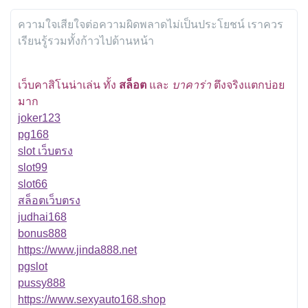
ความใจเสียใจต่อความผิดพลาดไม่เป็นประโยชน์ เราควร
เรียนรู้รวมทั้งก้าวไปด้านหน้า
เว็บคาสิโนน่าเล่น ทั้ง
สล็อต
และ
บาคาร่า
ตึงจริงแตกบ่อย
มาก
joker123
pg168
slot เว็บตรง
slot99
slot66
สล็อตเว็บตรง
judhai168
bonus888
https://www.jinda888.net
pgslot
pussy888
https://www.sexyauto168.shop