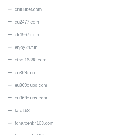
dr888bet.com
du2477.com
ek4567.com
enjoy24.fun
etbet16888.com
eu369club
eu369clubs.com
eu369clubs.com
faro168
fcharoenkit168.com