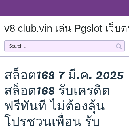
Skip
to
content
v8 club.vin เล่น Pgslot เว
สล็อต168 7 มี.ค. 2025
สล็อต168 รับเครดิต
ฟรีทันที ไม่ต้องลุ้น
โปรชวนเพื่อน รับ