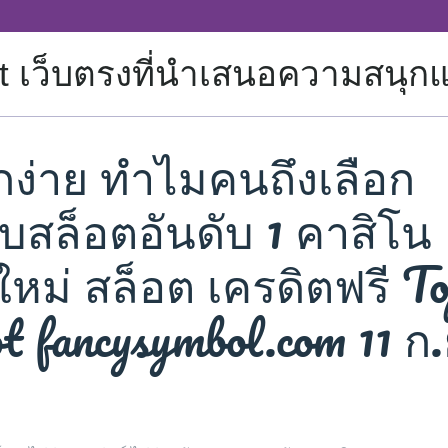
lot เว็บตรงที่นำเสนอความสนุ
กง่าย ทำไมคนถึงเลือก
สล็อตอันดับ 1 คาสิโน
ใหม่ สล็อต เครดิตฟรี T
t fancysymbol.com 11 ก.