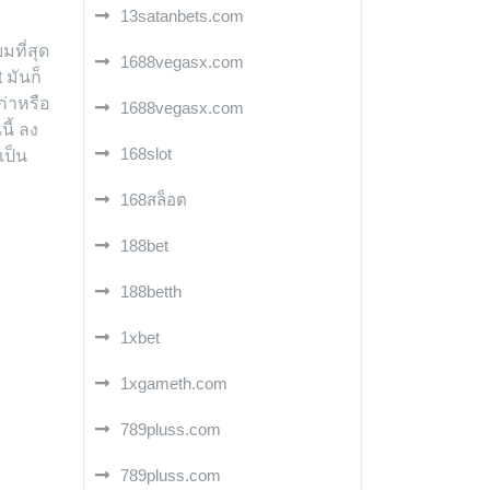
13satanbets.com
มที่สุด
1688vegasx.com
 มันก็
ก่าหรือ
1688vegasx.com
นี้ ลง
168slot
เป็น
168สล็อต
188bet
188betth
1xbet
1xgameth.com
789pluss.com
789pluss.com