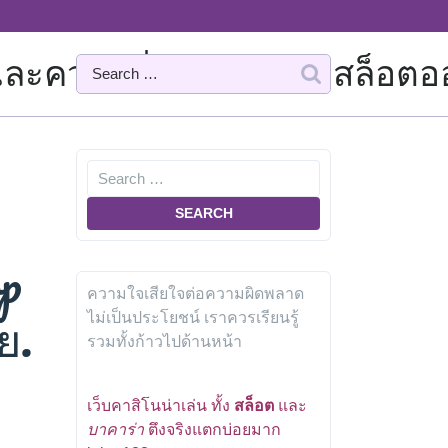
กและความตื่นเต้นในเกมสล็อตออ
op
ความใจเสียใจต่อความผิดพลาด
ย.
ไม่เป็นประโยชน์ เราควรเรียนรู้
รวมทั้งก้าวไปด้านหน้า
เว็บคาสิโนน่าเล่น ทั้ง
สล็อต
และ
บาคาร่า
ตึงจริงแตกบ่อยมาก