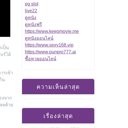
pg slot
live22
ดูหนัง
ดูหนังฟรี
https://www.keepmovie.me
ดูหนังออนไลน์
https://www.sexy168.vip
ำเป็น
https://www.punpro777.ai
บร์ได้
ซื้อหวยออนไลน์
การเข้า
กิน
ความเห็นล่าสุด
่องจาก
เลยด้วย
เรื่องล่าสุด