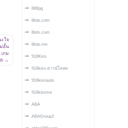
888pg
8lots.com
8lots.com
ชนะใจ
8lots.me
่อั้น
น เกม
918Kiss
gh
918kiss ดาวน์โหลด
918kissauto
918kissme
ABA
ABAGroup2