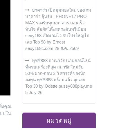
บาคาร่า เปิดมุมมองใหม่ของเกม
บาคาร่า ลุ้นรับ I PHONE17 PRO
MAX รองรับทุกธนาคาร ถอนเร็ว
ทันใจ สัมผัสโต๊ะสดระดับพรีเมียม
sexy168 เปิดเกมไว รับโปรใหญ่ไป
เลย Top 98 by Ernest
sexy168c.com 28 ส.ค. 2569
พุซซี่888 อาณาจักรเกมออนไลน์
ที่ครบเครื่องที่สุด สมาชิกใหม่รับ
50% ฝาก-ถอน 3 วิ สวรรค์ของนัก
ลงทุน พุซซี่888 พร้อมแล้ว ลุยเลย
Top 30 by Odette pussy888play.me
5 July 26
ิ่งคุณ
รแบบใน
หมวดหมู่