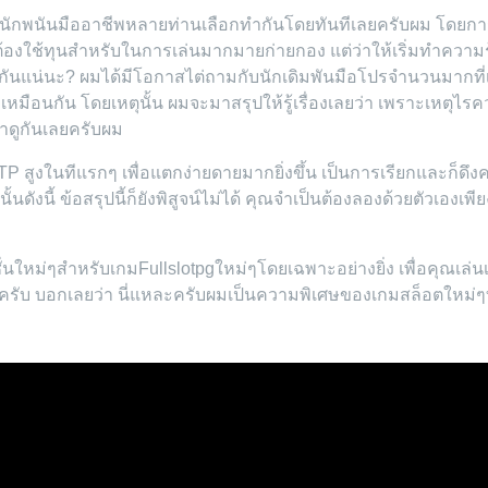
งที่นักพนันมืออาชีพหลายท่านเลือกทำกันโดยทันทีเลยครับผม โดยการ
นต้องใช้ทุนสำหรับในการเล่นมากมายก่ายกอง แต่ว่าให้เริ่มทำความรู
ดกันแน่นะ? ผมได้มีโอกาสไต่ถามกับนักเดิมพันมือโปรจำนวนมากที่
ไม่เหมือนกัน โดยเหตุนั้น ผมจะมาสรุปให้รู้เรื่องเลยว่า เพราะเหตุไร
าดูกันเลยครับผม
TP สูงในทีแรกๆ เพื่อแตกง่ายดายมากยิ่งขึ้น เป็นการเรียกและก็ดึ
ดังนี้ ข้อสรุปนี้ก็ยังพิสูจน์ไม่ได้ คุณจำเป็นต้องลองด้วยตัวเองเพีย
ั่นใหม่ๆสำหรับเกมFullslotpgใหม่ๆโดยเฉพาะอย่างยิ่ง เพื่อคุณเล่
นะครับ บอกเลยว่า นี่แหละครับผมเป็นความพิเศษของเกมสล็อตใหม่ๆที