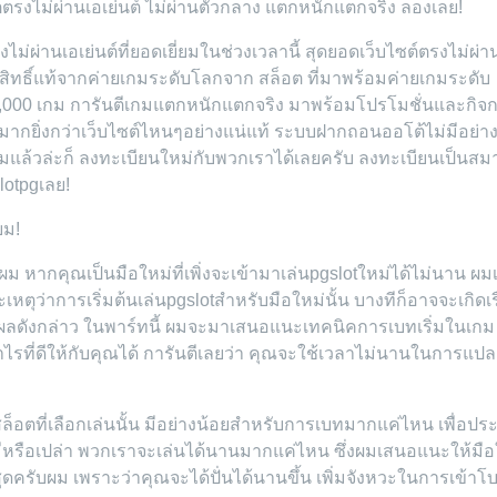
ต์ตรงไม่ผ่านเอเย่นต์ ไม่ผ่านตัวกลาง แตกหนักแตกจริง ลองเลย!
งไม่ผ่านเอเย่นต์ที่ยอดเยี่ยมในช่วงเวลานี้ สุดยอดเว็บไซต์ตรงไม่ผ่า
ิขสิทธิ์แท้จากค่ายเกมระดับโลกจาก สล็อต ที่มาพร้อมค่ายเกมระดับ
1,000 เกม การันตีเกมแตกหนักแตกจริง มาพร้อมโปรโมชั่นและกิจ
ต็มมากยิ่งกว่าเว็บไซต์ไหนๆอย่างแน่แท้ ระบบฝากถอนออโต้ไม่มีอย่า
้อมแล้วล่ะก็ ลงทะเบียนใหม่กับพวกเราได้เลยครับ ลงทะเบียนเป็นสม
lotpgเลย!
ยม!
ับผม หากคุณเป็นมือใหม่ที่เพิ่งจะเข้ามาเล่นpgslotใหม่ได้ไม่นาน ผ
ว่าการเริ่มต้นเล่นpgslotสำหรับมือใหม่นั้น บางทีก็อาจจะเกิดเรื่
ุผลดังกล่าว ในพาร์ทนี้ ผมจะมาเสนอแนะเทคนิคการเบทเริ่มในเกม 
ที่ดีให้กับคุณได้ การันตีเลยว่า คุณจะใช้เวลาไม่นานในการแป
สล็อตที่เลือกเล่นนั้น มีอย่างน้อยสำหรับการเบทมากแค่ไหน เพื่อประ
ามีหรือเปล่า พวกเราจะเล่นได้นานมากแค่ไหน ซึ่งผมเสนอแนะให้มือ
ี่สุดครับผม เพราะว่าคุณจะได้ปั่นได้นานขึ้น เพิ่มจังหวะในการเข้าโ