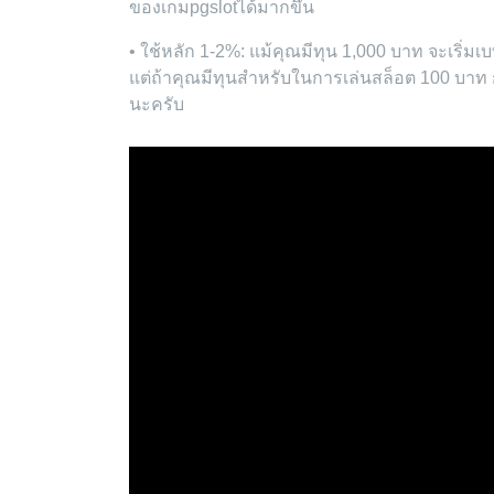
ของเกมpgslotได้มากขึ้น
• ใช้หลัก 1-2%: แม้คุณมีทุน 1,000 บาท จะเริ่มเบ
แต่ถ้าคุณมีทุนสำหรับในการเล่นสล็อต 100 บาท ก็
นะครับ