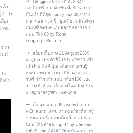
Hengjing168 26 ก.ค. 2569
เริ่ม
เครดิตฟรี เกมเดิมพัน ที่สร้างความ
้จักกับ
บันเทิง ดีที่สุด Lucky box 300 บาท
ฝาก-ถอน รวดเร็ว ยูสเดียว เล่นได้ทุก
เลือก
เกม สล็อต168 เกมสล็อตหลายร้อย
ควรจะ
แบบ Top 60 by Rena
hengjing168d.com
งความ
สล็อตเว็บตรง 21 August 2569
งแค่
tangtem168 คาสิโนครบทุกค่าย เข้า
เล่นง่าย ฟีลดี ลุ้นกงล้อมหาเศรษฐี
สะสมเพชร จ่ายตรง กี่ล้านก็จ่าย กา
นเกม
รันตี กำไรหลักแสน สล็อต168 ของ
่เข้า
รางวัลกำลังรอ เจ้าของใหม่ Top 7 by
Milagro tangtem168e.com
เว็บแม่ สล็อต888 websiteแจก
หนัก สล็อต 2026 รวมทุกเรื่องที่ควรรู้
ก่อนเล่น พร้อมเทคนิคเลือกเกมยอด
นิยม ใหม่ล่าสุด Top 37 by Chelsea
jin888.asia 7 AUG 26 พนันออนไลน์