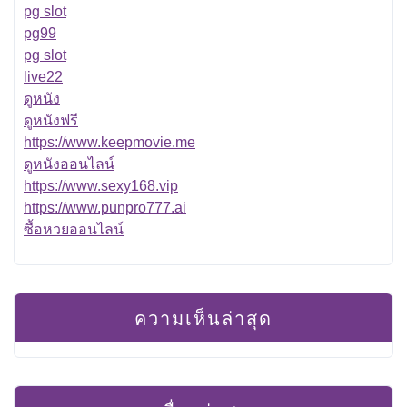
pg slot
pg99
pg slot
live22
ดูหนัง
ดูหนังฟรี
https://www.keepmovie.me
ดูหนังออนไลน์
https://www.sexy168.vip
https://www.punpro777.ai
ซื้อหวยออนไลน์
ความเห็นล่าสุด