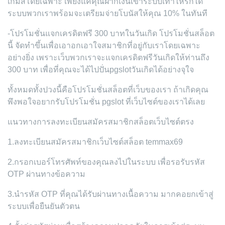
เกมส์โดยเฉพาะ เพียงแค่คุณฝากเงินเข้าระบบเท่าไหร่ก็ได้
ระบบพวกเราพร้อมจะเตรียมจ่ายโบนัสให้คุณ 10% ในทันที
-โปรโมชั่นแจกเครดิตฟรี 300 บาทในวันเกิด โปรโมชั่นสล็อต
นี้ จัดทำขึ้นเพื่อเอาอกเอาใจสมาชิกที่อยู่กับเราโดยเฉพาะ
อย่างยิ่ง เพราะเว็บพวกเราจะแจกเครดิตฟรีวันเกิดให้ท่านถึง
300 บาท เพื่อที่คุณจะได้ไปปั่นpgslotวันเกิดได้อย่างจุใจ
ทั้งหมดทั้งปวงนี้คือโปรโมชั่นสล็อตที่เว็บของเรา ถ้าเกิดคุณ
พึงพอใจอยากรับโปรโมชั่น pgslot ที่เว็บไซต์ของเราได้เลย
แนวทางการลงทะเบียนสมัครสมาชิกสล็อตเว็บไซต์ตรง
1.ลงทะเบียนสมัครสมาชิกเว็บไซต์สล็อต temmax69
2.กรอกเบอร์โทรศัพท์ของคุณลงไปในระบบ เพื่อรอรับรหัส
OTP ผ่านทางข้อความ
3.นำรหัส OTP ที่คุณได้รับผ่านทางเนื้อความ มากคอยกเข้าสู่
ระบบเพื่อยืนยันตัวตน