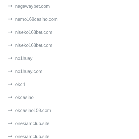
nagawaybet.com
nemo168casino.com
niseko168bet.com
niseko168bet.com
no1huay
no1huay.com
okc4
okcasino
okcasino159.com
onesiamclub.site
onesiamclub.site