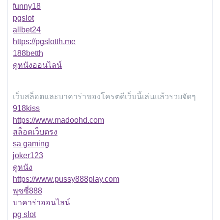
funny18
pgslot
allbet24
https://pgslotth.me
188betth
ดูหนังออนไลน์
เว็บสล็อตและบาคาร่าของโครตดีเว็บนี้เล่นแล้วรวยจัดๆ
918kiss
https://www.madoohd.com
สล็อตเว็บตรง
sa gaming
joker123
ดูหนัง
https://www.pussy888play.com
พุซซี่888
บาคาร่าออนไลน์
pg slot