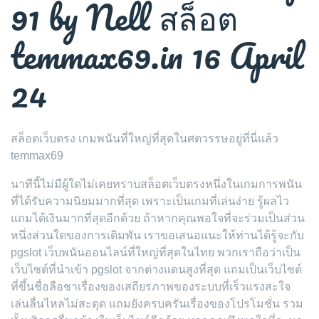
91 by Nell สล็อต
temmax69.in 16 April
24
สล็อตเว็บตรง เกมพนันที่ใหญ่ที่สุดในศตวรรษอยู่ที่นี่แล้ว
temmax69
นาทีนี้ไม่มีผู้ใดไม่เคยทราบสล็อตเว็บตรงหนึ่งในเกมการพนัน
ที่ได้รับความนิยมมากที่สุด เพราะเป็นเกมที่เล่นง่าย รู้ผลไว
แถมได้เงินมากที่สุดอีกด้วย ถ้าหากคุณพอใจที่จะร่วมเป็นส่วน
หนึ่งส่วนใดของการเดิมพัน เราขอเสนอแนะให้ท่านได้รู้จะกับ
pgslot เว็บพนันออนไลน์ที่ใหญ่ที่สุดในไทย พวกเราถือว่าเป็น
เว็บไซต์ที่นำเข้า pgslot จากต่างแดนสูงที่สุด แถมเป็นเว็บไซต์
ที่ขึ้นชื่อลือชาเรื่องของเสถียรภาพของระบบที่เร็วแรงสะใจ
เล่นลื่นไหลไม่สะดุด แถมยังครบครันเรื่องของโปรโมชั่น รวม