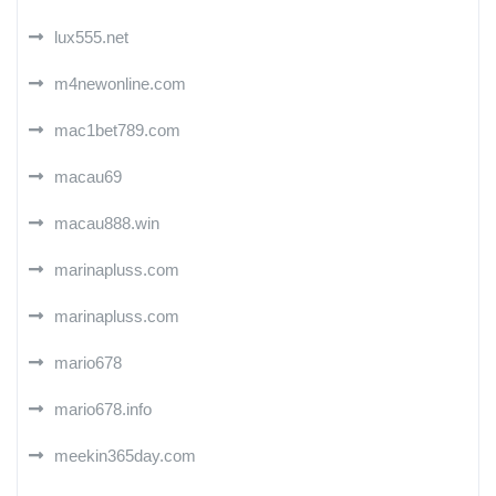
lux555.net
m4newonline.com
mac1bet789.com
macau69
macau888.win
marinapluss.com
marinapluss.com
mario678
mario678.info
meekin365day.com