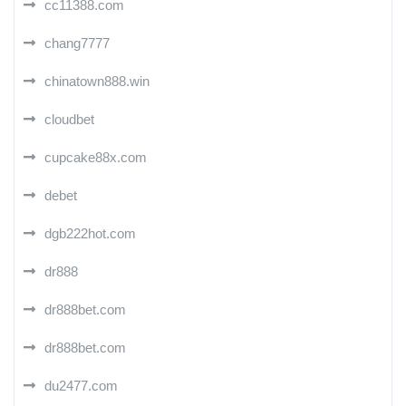
cc11388.com
chang7777
chinatown888.win
cloudbet
cupcake88x.com
debet
dgb222hot.com
dr888
dr888bet.com
dr888bet.com
du2477.com