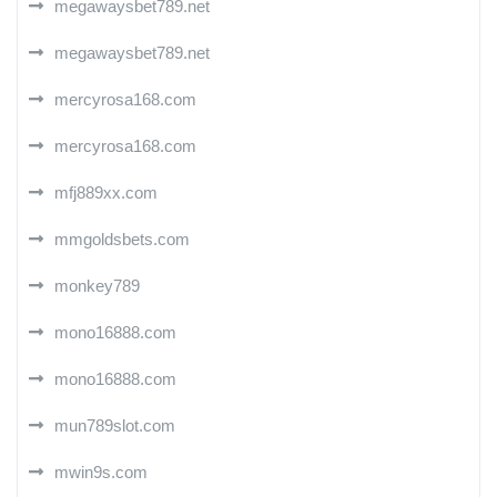
megawaysbet789.net
megawaysbet789.net
mercyrosa168.com
mercyrosa168.com
mfj889xx.com
mmgoldsbets.com
monkey789
mono16888.com
mono16888.com
mun789slot.com
mwin9s.com