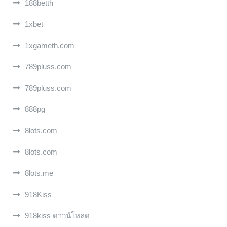
188betth
1xbet
1xgameth.com
789pluss.com
789pluss.com
888pg
8lots.com
8lots.com
8lots.me
918Kiss
918kiss ดาวน์โหลด