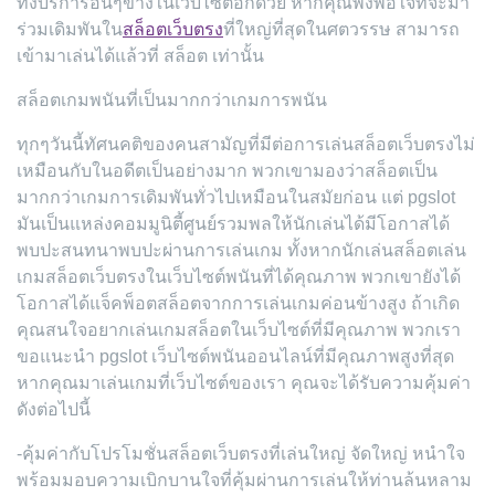
ทั้งบริการอื่นๆข้างในเว็บไซต์อีกด้วย หากคุณพึงพอใจที่จะมา
ร่วมเดิมพันใน
สล็อตเว็บตรง
ที่ใหญ่ที่สุดในศตวรรษ สามารถ
เข้ามาเล่นได้แล้วที่ สล็อต เท่านั้น
สล็อตเกมพนันที่เป็นมากกว่าเกมการพนัน
ทุกๆวันนี้ทัศนคติของคนสามัญที่มีต่อการเล่นสล็อตเว็บตรงไม่
เหมือนกับในอดีตเป็นอย่างมาก พวกเขามองว่าสล็อตเป็น
มากกว่าเกมการเดิมพันทั่วไปเหมือนในสมัยก่อน แต่ pgslot
มันเป็นแหล่งคอมมูนิตี้ศูนย์รวมพลให้นักเล่นได้มีโอกาสได้
พบปะสนทนาพบปะผ่านการเล่นเกม ทั้งหากนักเล่นสล็อตเล่น
เกมสล็อตเว็บตรงในเว็บไซต์พนันที่ได้คุณภาพ พวกเขายังได้
โอกาสได้แจ็คพ็อตสล็อตจากการเล่นเกมค่อนข้างสูง ถ้าเกิด
คุณสนใจอยากเล่นเกมสล็อตในเว็บไซต์ที่มีคุณภาพ พวกเรา
ขอแนะนำ pgslot เว็บไซต์พนันออนไลน์ที่มีคุณภาพสูงที่สุด
หากคุณมาเล่นเกมที่เว็บไซต์ของเรา คุณจะได้รับความคุ้มค่า
ดังต่อไปนี้
-คุ้มค่ากับโปรโมชั่นสล็อตเว็บตรงที่เล่นใหญ่ จัดใหญ่ หนำใจ
พร้อมมอบความเบิกบานใจที่คุ้มผ่านการเล่นให้ท่านล้นหลาม