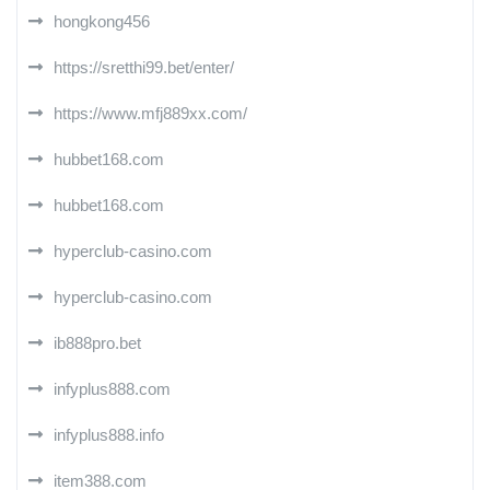
hongkong456
https://sretthi99.bet/enter/
https://www.mfj889xx.com/
hubbet168.com
hubbet168.com
hyperclub-casino.com
hyperclub-casino.com
ib888pro.bet
infyplus888.com
infyplus888.info
item388.com