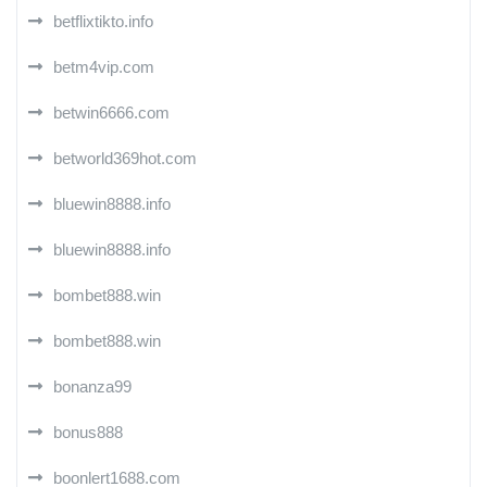
betflixtikto.info
betm4vip.com
betwin6666.com
betworld369hot.com
bluewin8888.info
bluewin8888.info
bombet888.win
bombet888.win
bonanza99
bonus888
boonlert1688.com