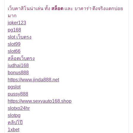
เว็บคาสิโนน่าเล่น ทั้ง
สล็อต
และ
บาคาร่า
ตึงจริงแตกบ่อย
มาก
joker123
pg168
slot เว็บตรง
slot99
slot66
สล็อตเว็บตรง
judhai168
bonus888
https://www.jinda888.net
pgslot
pussy888
https://www.sexyauto168.shop
slotxo24hr
slotpg
คลิปโป๊
1xbet