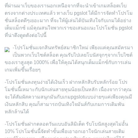
ที่ผ่านมาเว็บของเรานอกเหนือจากที่จะนำเข้าเกมสล็อตเว็บ
ตรงจากต่างประเทศแล้ว ทางเว็บ pgslot ได้มีการจัดทำโปรโม
ชั่นสล็อตดีๆเยอะมาก ที่จะให้ผู้เล่นได้บันเทิงใจกับเกมได้อย่าง
เต็มแม็กซ์ แม้คุณสนใจพวกเราขอเสนอแนะโปรโมชั่น pgslot
ที่น่าดึงดูดดังต่อไปนี้
-โปรโมชั่นแจกสินทรัพย์สมาชิกใหม่ เพียงแค่คุณสมัครมา
เป็นพวกเว็บไซต์สล็อต คุณรับไปเลยโบนัสจุกๆจากเว็บไซต์
ของเราสูงสุด 1000% เพื่อให้คุณได้สนุกเต็มแม็กซ์กับการเล่น
เกมเพิ่มขึ้นเรื่อยๆ
-โปรโมชั่นลงทุนง่ายได้เงินเร็ว ฝากหลักสิบรับหลักร้อย โปร
โมชั่นนี้เหมาะกับนักเล่นสายทุนน้อยเป็นหลัก เนื่องจากว่าคุณ
จะได้สัมผัสความสนุกมันกับเกมpgslotแบบง่ายๆแค่เพียงคุณมี
เงินหลักสิบ คุณก็สามารถบันเทิงใจมันส์กับเกมการเดิมพัน
หลักล้านได้
-โปรโมชั่นฝากตลอดวันแบบอันลิมิเต็ด รับโบนัสสูงสุดไม่อั้น
10% โปรโมชั่นนี้จัดทำขั้นเพื่อเอาอกเอาใจนักเล่นสายเติม