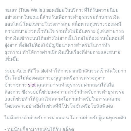
วอเลท (True Wallet) ยอดเยี่ยมในบริการที่ได้รับความนิยม
อย่างมากในขณะนี้สำหรับเพื่อการทำธุรกรรมด้านการเงิน
ออนไลน์ โดยเฉพาะในวงการเกม สล็อต เหตุเพราะวอเลทมี
ความสบาย รวดเร็วทันใจ รวมทั้งไม่มีอันตราย ผู้เล่นสามารถ
ฝากเงินเข้าระบบได้อย่างไม่ยากเย็นโดยไม่ต้องผ่านขั้นตอนที่
ยุ่งยาก ทั้งยังไม่ต้องใช้บัญชีธนาคารสำหรับในการทำ
ธุรกรรม ทำให้การฝากเบิกเงินเป็นเรื่องที่ง่ายดายและสบาย
เพิ่มขึ้น
ระบบ Auto ที่มีใน slot ทำให้การฝากเบิกเงินรวดเร็วทันใจมาก
ขึ้น โดยไม่ต้องคอยการอนุญาตหรือการตรวจดูจาก
ข้าราชการ
slot
คุณสามารถทำธุรกรรมฝากถอนได้เมื่อ
ต้องการ ซึ่งระบบนี้ช่วยลดความล่าช้าสำหรับการทำธุรกรรม
และก็ช่วยทำให้ผู้เล่นไม่คลาดโอกาสสำหรับในการเล่นเกม
โดยเฉพาะอย่างยิ่งในช่วงที่มีโปรโมชั่นหรือโบนัสพิเศษ
ไม่มีอย่างต่ำสำหรับการฝากถอน โอกาสสำหรับผู้เล่นทุกระดับ
• ทุนน้อยก็สามารถเล่นได้กับ สล็อต