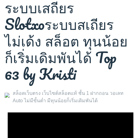
ระบบเสถียร
Slotxoระบบสเถียร
ไม่เด้ง สล็อต ทุนน้อย
ก็เริ่มเดิมพันได้ Top
63 by Kristi
สล็อตเว็บตรง เว็บไซต์สล็อตแท้ ชั้น 1 ฝากถอน วอเลท
Auto ไม่มีขั้นต่ำ มีทุนน้อยก็เริ่มเดิมพันได้