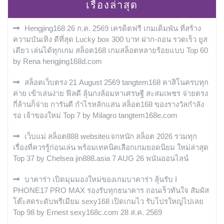
เรื่องล่าสุด
Hengjing168 26 ก.ค. 2569 เครดิตฟรี เกมเดิมพัน ที่สร้าง
ความบันเทิง ดีที่สุด Lucky box 300 บาท ฝาก-ถอน รวดเร็ว ยูส
เดียว เล่นได้ทุกเกม สล็อต168 เกมสล็อตหลายร้อยแบบ Top 60
by Rena hengjing168d.com
สล็อตเว็บตรง 21 August 2569 tangtem168 คาสิโนครบทุก
ค่าย เข้าเล่นง่าย ฟีลดี ลุ้นกงล้อมหาเศรษฐี สะสมเพชร จ่ายตรง
กี่ล้านก็จ่าย การันตี กำไรหลักแสน สล็อต168 ของรางวัลกำลัง
รอ เจ้าของใหม่ Top 7 by Milagro tangtem168e.com
เว็บแม่ สล็อต888 websiteแจกหนัก สล็อต 2026 รวมทุก
เรื่องที่ควรรู้ก่อนเล่น พร้อมเทคนิคเลือกเกมยอดนิยม ใหม่ล่าสุด
Top 37 by Chelsea jin888.asia 7 AUG 26 พนันออนไลน์
บาคาร่า เปิดมุมมองใหม่ของเกมบาคาร่า ลุ้นรับ I
PHONE17 PRO MAX รองรับทุกธนาคาร ถอนเร็วทันใจ สัมผัส
โต๊ะสดระดับพรีเมียม sexy168 เปิดเกมไว รับโปรใหญ่ไปเลย
Top 98 by Ernest sexy168c.com 28 ส.ค. 2569