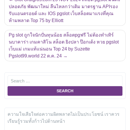
เรื่อง
ปลอดภัย พัฒนาใหม่ ลืนไหลกว่าเดิม มาตรฐาน APIรอง
รับแอนดรอยด์ และ IOS pgslot เว็บสล็อตมาแรงที่คุณ
ห้ามพลาด Top 75 by Elliott
Pg slot ถูกใจนักปั่นทุนน้อย สล็อตpgฟรี ไม่ต้องทำเทิร์
นบาคาร่า เกมคาสิโน สล็อต ยิงปลา ป๊อกเด้ง หวย pgslot
เว็บแม่ เกมแท้แน่นอน Top 24 by Suzette
Pgslot99.world 22 ต.ค. 24
ความใจเสียใจต่อความผิดพลาดไม่เป็นประโยชน์ เราควร
เรียนรู้รวมทั้งก้าวไปด้านหน้า