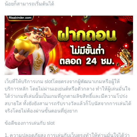
น้อยก็สามารถเริ่มต้นได้
เว็บที่ให้บริการเกม slotโดยตรงจากผู้พัฒนาเกมหรือผู้ให้
บริการหลัก โดยไม่ผ่านเอเย่นต์หรือตัวกลาง ทำให้ผู้เล่นมั่นใจ
ได้ว่าเกมที่เล่นนั้นเป็นเกมที่ถูกตามลิขสิทธิ์และมีความโปร่ง
สบายใส ทั้งยังยังสามารถรับรางวัลแล้วก็โบนัสจากการเล่นได้
จริงโดยไม่ต้องผ่านขั้นตอนที่ยุ่งยาก
ข้อดีของการเล่นกับ slot
1. ความปลอดภัยสูง การเล่นกับเว็บตรงทำให้ท่านมั่นใจได้ว่า