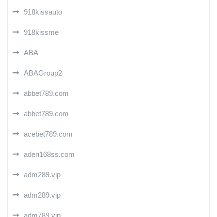
918kissauto
918kissme
ABA
ABAGroup2
abbet789.com
abbet789.com
acebet789.com
aden168ss.com
adm289.vip
adm289.vip
adm789.vip