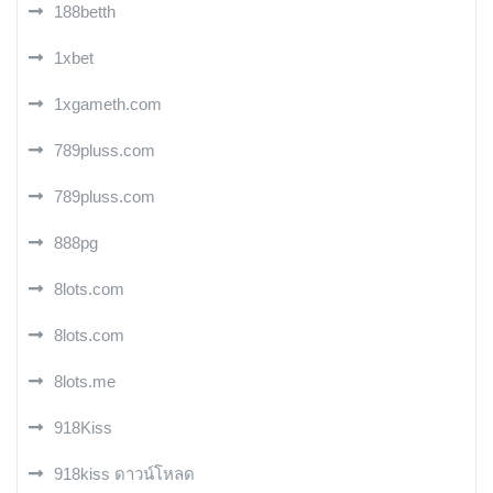
188betth
1xbet
1xgameth.com
789pluss.com
789pluss.com
888pg
8lots.com
8lots.com
8lots.me
918Kiss
918kiss ดาวน์โหลด