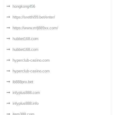
hongkong456
https://sretthi99.bet/enter/
https://www.mfj889xx.com/
hubbet168.com
hubbet168.com
hyperclub-casino.com
hyperclub-casino.com
ib888pro.bet
infyplus888.com
infyplus888.info
item388.com